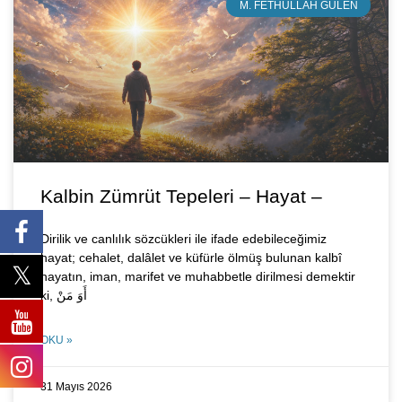
M. FETHULLAH GÜLEN
Kalbin Zümrüt Tepeleri – Hayat –
Dirilik ve canlılık sözcükleri ile ifade edebileceğimiz
hayat; cehalet, dalâlet ve küfürle ölmüş bulunan kalbî
hayatın, iman, marifet ve muhabbetle dirilmesi demektir
ki, أَوَ مَنْ
OKU »
31 Mayıs 2026