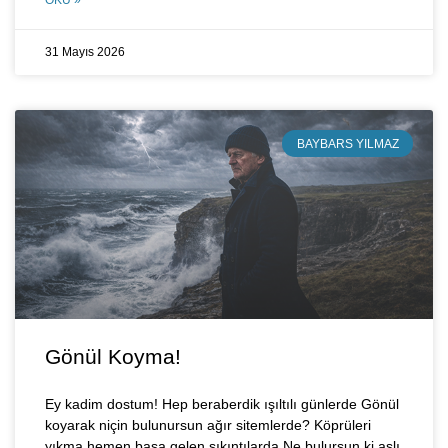
OKU »
31 Mayıs 2026
BAYBARS YILMAZ
Gönül Koyma!
Ey kadim dostum! Hep beraberdik ışıltılı günlerde Gönül
koyarak niçin bulunursun ağır sitemlerde? Köprüleri
yıkma hemen başa gelen sıkıntılarda Ne bulursun ki aslı