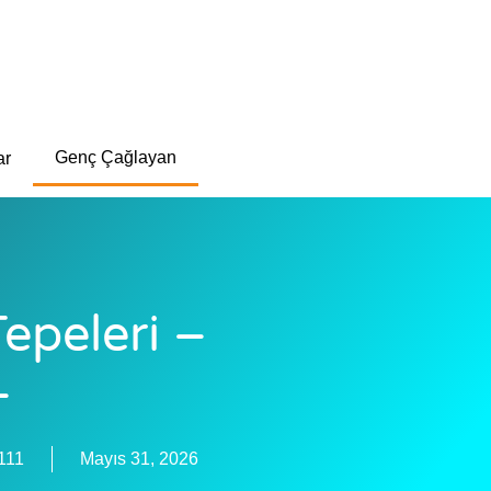
Genç Çağlayan
ar
epeleri –
–
111
Mayıs 31, 2026