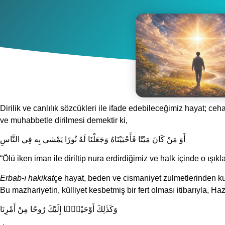
Dirilik ve canlılık sözcükleri ile ifade edebileceğimiz hayat; ceh
ve muhabbetle dirilmesi demektir ki,
أَوَ مَنْ كَانَ مَيْتًا فَأَحْيَيْنَاهُ وَجَعَلْنَا لَهُ نُورًا يَمْشي بِه فِي النَّاسِ
“Ölü iken iman ile diriltip nura erdirdiğimiz ve halk içinde o ışıkl
Erbab-ı hakikat
çe hayat, beden ve cismaniyet zulmetlerinden ku
Bu mazhariyetin, külliyet kesbetmiş bir fert olması itibarıyla, H
وَكَذٰلِكَ أَوْحَيْنَۤا إِلَيْكَ رُوحًا مِنْ أَمْرِنَا