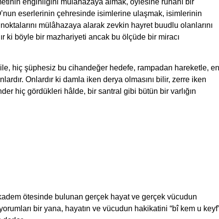
tinin enginliğini mülâhazaya almak, öylesine ruhanî bir
O’nun eserlerinin çehresinde isimlerine ulaşmak, isimlerinin
luk noktalarını mülâhazaya alarak zevkin hayret buudlu olanlarını
dır ki böyle bir mazhariyeti ancak bu ölçüde bir miracı
bile, hiç şüphesiz bu cihandeğer hedefe, rampadan hareketle, e
anlardır. Onlardır ki damla iken derya olmasını bilir, zerre iken
er hiç gördükleri hâlde, bir santral gibi bütün bir varlığın
ir kadem ötesinde bulunan gerçek hayat ve gerçek vücudun
 yorumları bir yana, hayatın ve vücudun hakikatini “bî kem u keyf