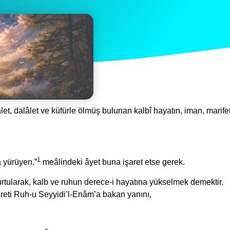
alet, dalâlet ve küfürle ölmüş bulunan kalbî hayatın, iman, marife
1
a yürüyen.”
meâlindeki âyet buna işaret etse gerek.
rtularak, kalb ve ruhun derece-i hayatına yükselmek demektir.
azreti Ruh-u Seyyidi’l-Enâm’a bakan yanını,