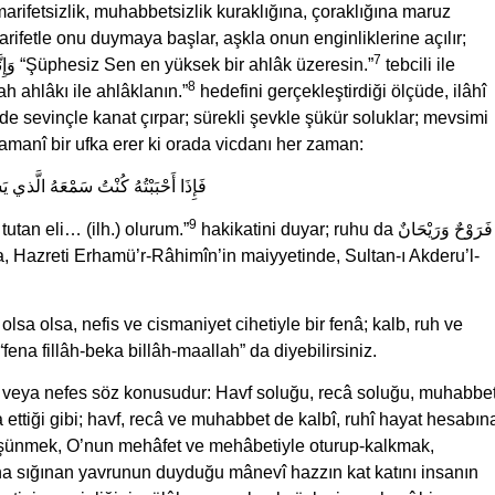
 marifetsizlik, muhabbetsizlik kuraklığına, çoraklığına maruz
arifetle onu duymaya başlar, aşkla onun enginliklerine açılır;
7
azim, irade ve kararlılıkla da dirilirler; dirilir ve وَإِنَّكَ لَعَلٰى خُلُقٍ عَظيمٍ “Şüphesiz Sen en yüksek bir ahlâk üzeresin.”
tebcili ile
8
Kahramanı’nın rehberliğinde تَخَلَّقُوا بِأَخْلَاقِ اللهِ “Allah ahlâkı ile ahlâklanın.”
hedefini gerçekleştirdiği ölçüde, ilâhî
de sevinçle kanat çırpar; sürekli şevkle şükür soluklar; mevsimi
manî bir ufka erer ki orada vicdanı her zaman:
فَإِذَا أَحْبَبْتُهُ كُنْتُ سَمْعَهُ الَّذي 
9
tutan eli… (ilh.) olurum.”
hakikatini duyar; ruhu da فَرَوْحٌ وَرَيْحَانٌ
a, Hazreti Erhamü’r-Râhimîn’in maiyyetinde, Sultan-ı Akderu’l-
lsa olsa, nefis ve cismaniyet cihetiyle bir fenâ; kalb, ruh ve
 “fena fillâh-beka billâh-maallah” da diyebilirsiniz.
uk veya nefes söz konusudur: Havf soluğu, recâ soluğu, muhabbe
ettiği gibi; havf, recâ ve muhabbet de kalbî, ruhî hayat hesabın
 düşünmek, O’nun mehâfet ve mehâbetiyle oturup-kalkmak,
na sığınan yavrunun duyduğu mânevî hazzın kat katını insanın