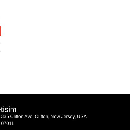
etisim
335 Clifton Ave, Clifton, New Jersey, USA
07011