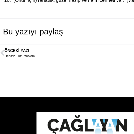
“(Onun için) rahatlık, güzel nasip ve naîm cenneti var.” (Vâ
Bu yazıyı paylaş
ÖNCEKI YAZI
Denizin Tuz Problemi