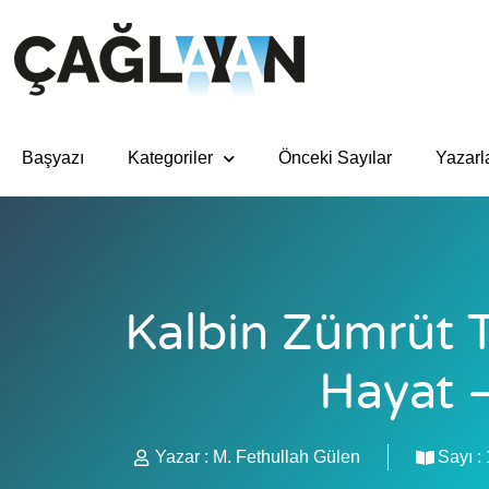
Başyazı
Kategoriler
Önceki Sayılar
Yazarl
Kalbin Zümrüt T
Hayat 
Yazar :
M. Fethullah Gülen
Sayı :