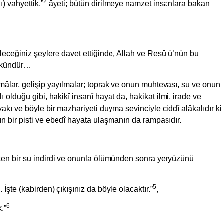
2
) vahyettik.”
âyeti; bütün dirilmeye namzet insanlara bakan
ileceğiniz şeylere davet ettiğinde, Allah ve Resûlü’nün bu
ümkündür…
emâlar, gelişip yayılmalar; toprak ve onun muhtevası, su ve onun
lı olduğu gibi, hakikî insanî hayat da, hakikat ilmi, irade ve
yakı ve böyle bir mazhariyeti duyma sevinciyle ciddî alâkalıdır ki
 bir pisti ve ebedî hayata ulaşmanın da rampasıdır.
5
su ile ölü bir beldeyi dirilttik. İşte (kabirden) çıkışınız da böyle olacaktır.”
,
6
tik.”