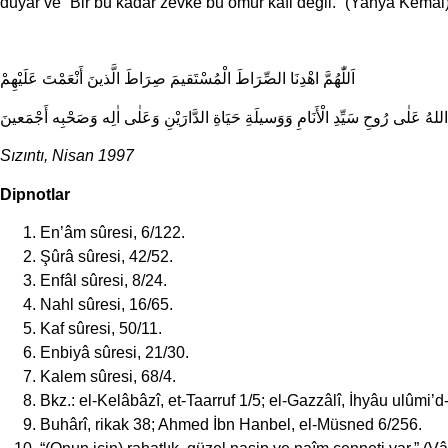
duyar ve “Bir bu kadar zevke bu ömür kâfi değil.” (Yahya Kemal)
اَللّٰهُمَّ اهْدِنَا الصِّرَاطَ الْمُسْتَقيمَ صِرَاطَ الَّذينَ أَنْعَمْتَ عَلَيْهِمْ
لهُ عَلٰى رُوحِ سَيِّدِ الْأَنَامِ وَوَسيلَةِ حَيَاةِ الدَّارَيْنِ وَعَلٰى اٰلِه وَصَحْبِه أَجْمَعينَ
Sızıntı, Nisan 1997
Dipnotlar
En’âm sûresi, 6/122.
Şûrâ sûresi, 42/52.
Enfâl sûresi, 8/24.
Nahl sûresi, 16/65.
Kaf sûresi, 50/11.
Enbiyâ sûresi, 21/30.
Kalem sûresi, 68/4.
Bkz.: el-Kelâbâzî, et-Taarruf 1/5; el-Gazzâlî, İhyâu ulûmi’d
Buhârî, rikak 38; Ahmed İbn Hanbel, el-Müsned 6/256.