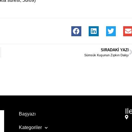
kıa sûresi, 56/89)
SIRADAKI YAZI
Sümsük Kuşunun Zıpkın Dalışı
Il
Başyazı
Kategoriler