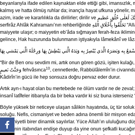
beyanlarıyla ifade edilen kaynaktan elde ettiği gibi, imansızlık,
kalmış ve hatta ölmüş ruhlar da; inançla hayat ufkuna yönelir, m
serfirâz Ahlâk 
maiyyete ulaşır; o maiyyetin eb’âda sığmayan ferah-feza iklimin
gelince, Hak huzurunda bulunmanın iştiyakıyla lâmekânî ve lâza
يَسْمَعُ بِه وَبَصَرَهُ الَّذي يُبْصِرُ بِه وَيَدَهُ الَّتي يَبْطِشُ بِهَا وَرِجْلَهُ الَّتي يَمْشي بِهَا
“Bir de Ben onu sevdim mi, artık onun gören gözü, işiten kulağı, 
10
وَجَنَّتُ نَعيمٍ fehvâsınca
, cennetlerde, Rabbülâlemîn’in civarınd
Kâdirîn’in gücü ile hep sonsuza doğru pervaz eder durur.
Artık ayn-ı hayat olan bu mertebede ne ölüm vardır ne de zeval; o
insanî latîfeler itibarıyla da bir beka vardır ki siz buna isterseniz
Böyle yüksek bir neticeye ulaşan sâlikin hayatında, üç tür sol
soluğu. Nefis, cismaniyet ve beden adına önemli bir misyon eda 
ehemmiyetli birer dinamik sayılırlar. Yüce Allah’ın ululuğunu
annesinin itabından endişe duyup da yine onun şefkatli kucağı