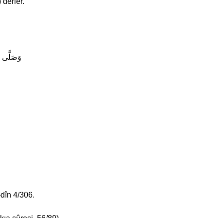
 derler.
وَصَلَّى ال
-dîn 4/306.