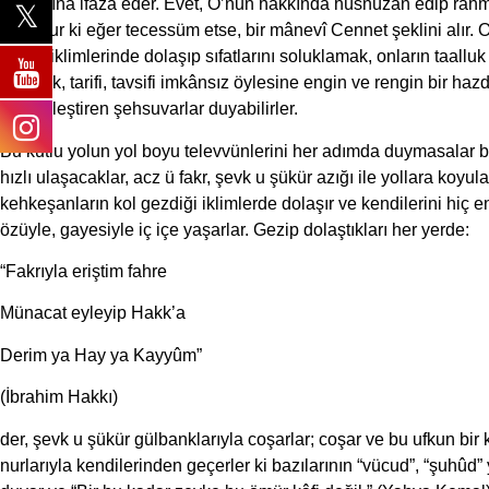
vicdanına ifâza eder. Evet, O’nun hakkında hüsnüzan edip rahme
sürûrdur ki eğer tecessüm etse, bir mânevî Cennet şeklini alır. 
tecelli iklimlerinde dolaşıp sıfatlarını soluklamak, onların taal
duymak, tarifi, tavsifi imkânsız öylesine engin ve rengin bir haz
gerçekleştiren şehsuvarlar duyabilirler.
Bu kutlu yolun yol boyu televvünlerini her adımda duymasalar 
hızlı ulaşacaklar, acz ü fakr, şevk u şükür azığı ile yollara koyul
kehkeşanların kol gezdiği iklimlerde dolaşır ve kendilerini hiç end
özüyle, gayesiyle iç içe yaşarlar. Gezip dolaştıkları her yerde:
“Fakrıyla eriştim fahre
Münacat eyleyip Hakk’a
Derim ya Hay ya Kayyûm”
(İbrahim Hakkı)
der, şevk u şükür gülbanklarıyla coşarlar; coşar ve bu ufkun b
nurlarıyla kendilerinden geçerler ki bazılarının “vücud”, “şuhûd”