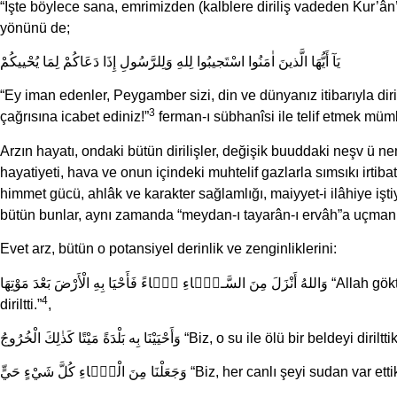
“İşte böylece sana, emrimizden (kalblere diriliş vadeden Kur’ân’ı
yönünü de;
يَآ أَيُّهَا الَّذينَ اٰمَنُوا اسْتَجيبُوا لِلهِ وَلِلرَّسُولِ إِذَا دَعَاكُمْ لِمَا يُحْييكُمْ
“Ey iman edenler, Peygamber sizi, din ve dünyanız itibarıyla dir
3
çağrısına icabet ediniz!”
ferman-ı sübhanîsi ile telif etmek m
Arzın hayatı, ondaki bütün dirilişler, değişik buuddaki neşv ü n
hayatiyeti, hava ve onun içindeki muhtelif gazlarla sımsıkı irtibat
himmet gücü, ahlâk ve karakter sağlamlığı, maiyyet-i ilâhiye işti
bütün bunlar, aynı zamanda “meydan-ı tayarân-ı ervâh”a uçmanın
Evet arz, bütün o potansiyel derinlik ve zenginliklerini:
وَاللهُ أَنْزَلَ مِنَ السَّـمَۤاءِ مَۤاءً فَأَحْيَا بِهِ الْأَرْضَ بَعْدَ مَوْتِهَا “Allah gökten bir su indirdi ve onunla ölümünden sonra yeryüzünü
4
diriltti.”
,
وَأَحْيَيْنَا بِه بَلْدَةً مَيْتًا كَذٰلِكَ الْخُرُوجُ “Biz, o 
وَجَعَلْنَا مِنَ الْمَۤاءِ كُلَّ شَيْءٍ حَيٍّ “Biz, her canlı şeyi sudan var et