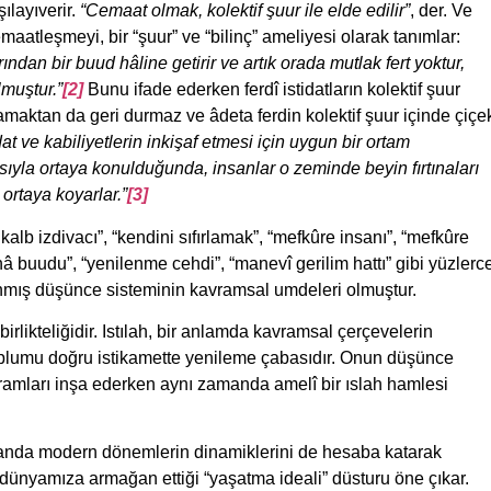
ılayıverir.
“Cemaat olmak, kolektif şuur ile elde edilir”
, der. Ve
emaatleşmeyi, bir “şuur” ve “bilinç” ameliyesi olarak tanımlar:
rından bir buud hâline getirir ve artık orada mutlak fert yoktur,
lmuştur.”
[2]
Bunu ifade ederken ferdî istidatların kolektif şuur
maktan da geri durmaz ve âdeta ferdin kolektif şuur içinde çiçe
idat ve kabiliyetlerin inkişaf etmesi için uygun bir ortam
ıyla ortaya konulduğunda, insanlar o zeminde beyin fırtınaları
 ortaya koyarlar.”
[3]
e kalb izdivacı”, “kendini sıfırlamak”, “mefkûre insanı”, “mefkûre
nâ buudu”, “yenilenme cehdi”, “manevî gerilim hattı” gibi yüzlerc
anmış düşünce sisteminin kavramsal umdeleri olmuştur.
 birlikteliğidir. Istılah, bir anlamda kavramsal çerçevelerin
 toplumu doğru istikamette yenileme çabasıdır. Onun düşünce
vramları inşa ederken aynı zamanda amelî bir ıslah hamlesi
amanda modern dönemlerin dinamiklerini de hesaba katarak
ünyamıza armağan ettiği “yaşatma ideali” düsturu öne çıkar.