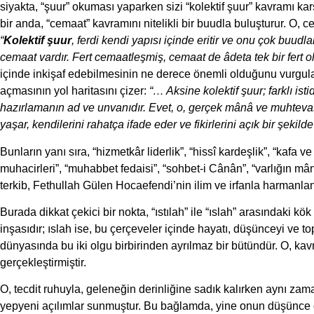
siyakta, “şuur” okuması yaparken sizi “kolektif şuur” kavramı karş
bir anda, “cemaat” kavramını nitelikli bir buudla buluşturur. O, c
“
Kolektif şuur
, ferdi kendi yapısı içinde eritir ve onu çok buudla
cemaat vardır. Fert cemaatleşmiş, cemaat de âdeta tek bir fert o
içinde inkişaf edebilmesinin ne derece önemli olduğunu vurgula
açmasının yol haritasını çizer:
“… Aksine kolektif şuur; farklı ist
hazırlamanın ad ve unvanıdır. Evet, o, gerçek mânâ ve muhtevas
yaşar, kendilerini rahatça ifade eder ve fikirlerini açık bir şekilde
Bunların yanı sıra, “hizmetkâr liderlik”, “hissî kardeşlik”, “kafa v
muhacirleri”, “muhabbet fedaisi”, “sohbet-i Cânân”, “varlığın mâ
terkib, Fethullah Gülen Hocaefendi’nin ilim ve irfanla harmanl
Burada dikkat çekici bir nokta, “ıstılah” ile “ıslah” arasındaki kök
inşasıdır; ıslah ise, bu çerçeveler içinde hayatı, düşünceyi ve
dünyasında bu iki olgu birbirinden ayrılmaz bir bütündür. O, ka
gerçekleştirmiştir.
O, tecdit ruhuyla, geleneğin derinliğine sadık kalırken aynı z
yepyeni açılımlar sunmuştur. Bu bağlamda, yine onun düşünce d