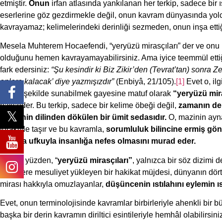
etmiştir.
Onun
irfan atlasında yankılanan her terkip, sadece bir 
eserlerine göz gezdirmekle değil, onun kavram dünyasında yolc
kavrayamaz; kelimelerindeki derinliği sezmeden, onun inşa ett
Mesela Muhterem Hocaefendi, “yeryüzü mirasçıları” der ve onu ba
olduğunu hemen kavrayamayabilirsiniz. Ama iyice teemmül ettiğ
fark edersiniz:
“Şu kesindir ki Biz Zikir’den (Tevrat’tan) sonra 
onlara kalacak’ diye yazmışızdır”
(Enbiyâ, 21/105).
[1]
Evet o, ilg
uygun şekilde sunabilmek gayesine matuf olarak
“yeryüzü mira
nakşeder. Bu terkip, sadece bir kelime öbeği değil,
zamanın der
neferinin dilinden dökülen bir ümit sedasıdır.
O, mazinin ayn
idrâkiyle taşır ve bu kavramla,
sorumluluk bilincine ermiş gön
ve ihya ufkuyla insanlığa nefes olmasını murad eder.
İşte bu yüzden, “
yeryüzü mirasçıları”
, yalnızca bir söz dizimi de
yüreklere mesuliyet yükleyen bir hakikat müjdesi, dünyanın dört
mirası hakkıyla omuzlayanlar,
düşüncenin ıstılahını eylemin ı
Evet, onun terminolojisinde kavramlar birbirleriyle ahenkli bir 
başka bir derin kavramın diriltici esintileriyle hemhâl olabilirs