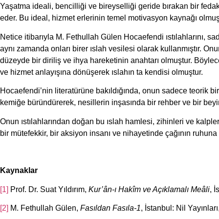
Yaşatma ideali, bencilliği ve bireyselliği geride bırakan bir feda
eder. Bu ideal, hizmet erlerinin temel motivasyon kaynağı olmuş v
Netice itibarıyla M. Fethullah Gülen Hocaefendi ıstılahlarını, 
aynı zamanda onları birer ıslah vesilesi olarak kullanmıştır. O
düzeyde bir diriliş ve ihya hareketinin anahtarı olmuştur. Böylece
ve hizmet anlayışına dönüşerek ıslahın ta kendisi olmuştur.
Hocaefendi’nin literatürüne bakıldığında, onun sadece teorik bir
kemiğe büründürerek, nesillerin inşasında bir rehber ve bir beyin
Onun ıstılahlarından doğan bu ıslah hamlesi, zihinleri ve kalpl
bir mütefekkir, bir aksiyon insanı ve nihayetinde çağının ruhuna y
Kaynaklar
[1]
Prof. Dr. Suat Yıldırım,
Kur’ân-ı Hakîm ve Açıklamalı Meâli
, 
[2]
M. Fethullah Gülen,
Fasıldan Fasıla-1
, İstanbul: Nil Yayınlar