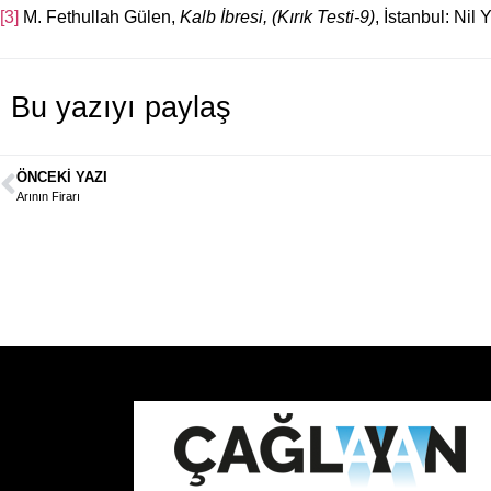
[3]
M. Fethullah Gülen,
Kalb İbresi, (Kırık Testi-9)
, İstanbul: Nil 
Bu yazıyı paylaş
ÖNCEKI YAZI
Arının Firarı