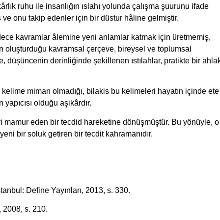
kârlık ruhu ile insanlığın ıslahı yolunda çalışma şuurunu ifade
e onu takip edenler için bir düstur hâline gelmiştir.
sadece kavramlar âlemine yeni anlamlar katmak için üretmemiş,
nun oluşturduğu kavramsal çerçeve, bireysel ve toplumsal
, düşüncenin derinliğinde şekillenen ıstılahlar, pratikte bir ahla
 kelime mimarı olmadığı, bilakis bu kelimeleri hayatın içinde ete
 yapıcısı olduğu aşikârdır.
eri mamur eden bir tecdid hareketine dönüşmüştür. Bu yönüyle, o
eni bir soluk getiren bir tecdit kahramanıdır.
İstanbul: Define Yayınları, 2013, s. 330.
ı, 2008, s. 210.