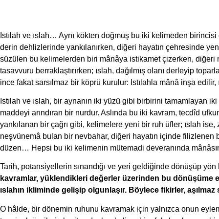
Istılah ve ıslah… Aynı kökten doğmuş bu iki kelimeden birincisi d
derin dehlizlerinde yankılanırken, diğeri hayatın çehresinde yen
süzülen bu kelimelerden biri mânâya istikamet çizerken, diğeri 
tasavvuru berraklaştırırken; ıslah, dağılmış olanı derleyip topa
ince fakat sarsılmaz bir köprü kurulur: Istılahla mânâ inşa edilir, 
Istılah ve ıslah, bir aynanın iki yüzü gibi birbirini tamamlayan iki
maddeyi arındıran bir nurdur. Aslında bu iki kavram, tecdîd ufk
yankılanan bir çağrı gibi, kelimelere yeni bir ruh üfler; ıslah is
neşvünemâ bulan bir nevbahar, diğeri hayatın içinde filizlenen b
düzen… Hepsi bu iki kelimenin mütemadi deveranında mânâsını
Tarih, potansiyellerin sınandığı ve yeri geldiğinde dönüşüp yön
kavramlar, yüklendikleri değerler üzerinden bu dönüşüme etki 
ıslahın ikliminde gelişip olgunlaşır. Böylece fikirler, aşılm
O hâlde, bir dönemin ruhunu kavramak için yalnızca onun eylem