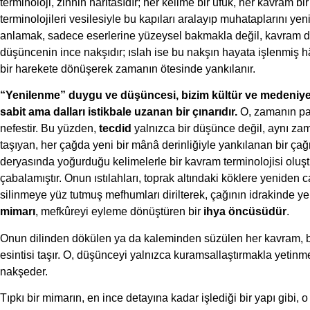
terminoloji, zihnin haritasıdır; her kelime bir ufuk, her kavram b
terminolojileri vesilesiyle bu kapıları aralayıp muhataplarını yen
anlamak, sadece eserlerine yüzeysel bakmakla değil, kavram dün
düşüncenin ince nakşıdır; ıslah ise bu nakşın hayata işlenmiş hâ
bir harekete dönüşerek zamanın ötesinde yankılanır.
“Yenilenme” duygu ve düşüncesi, bizim kültür ve medeniyet
sabit ama dalları istikbale uzanan bir çınarıdır.
O, zamanın pası
nefestir. Bu yüzden,
tecdid
yalnızca bir düşünce değil, aynı za
taşıyan, her çağda yeni bir mânâ derinliğiyle yankılanan bir çağ
deryasında yoğurduğu kelimelerle bir kavram terminolojisi oluşt
çabalamıştır. Onun ıstılahları, toprak altındaki köklere yeniden
silinmeye yüz tutmuş mefhumları dirilterek, çağının idrakinde yen
mimarı
, mefkûreyi eyleme dönüştüren bir
ihya öncüsüdür
.
Onun dilinden dökülen ya da kaleminden süzülen her kavram, bir
esintisi taşır. O, düşünceyi yalnızca kuramsallaştırmakla yetinme
nakşeder.
Tıpkı bir mimarın, en ince detayına kadar işlediği bir yapı gibi, o 