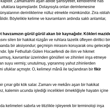
ir kapıdır. Zamanlarını aşan âbide şahsiyetler, kendilerine has
i ufuklara taşımışlardır. Dolayısıyla onları derinlemesine
yalarının derinliklerine nüfuz etmekle mümkündür. Zira ıstılah
lidir. Böylelikle kelime ve kavramların ardında saklı anlamlar,
 havzamızın gürül gürül akan bir kaynağıdır. Kökleri mazid
nı silen bir hakikat rüzgârı ve ruhlara tazelik üfleyen diriltici bir
manda bir aksiyondur; geçmişin mirasını koruyarak onu geleceğ
rıdır. İşte Fethullah Gülen Hocaefendi de ilim ve hikmet
urmuş, kavramlar üzerinden gönülleri ve zihinleri inşa etmeye
 can suyu vermiş; unutulmuş, yıpranmış yahut zihinlerden
i ufuklar açmıştır. O, kelimeyi mânâ ile taçlandıran bir
fikir
 çınar gibi kök salar. Zamanı ve mekânı aşan bir hakikat
z, kalemin ucunda işlediği incelikleri örnekliğiyle hayatın içine
da kelimeleri sabırla ve titizlikle işleyerek bir terminoloji inşa