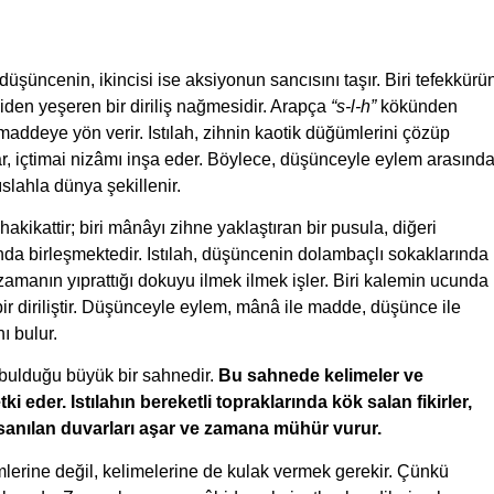
üşüncenin, ikincisi ise aksiyonun sancısını taşır. Biri tefekkürü
iden yeşeren bir diriliş nağmesidir. Arapça
“s-l-h”
kökünden
maddeye yön verir. Istılah, zihnin kaotik düğümlerini çözüp
rlar, içtimai nizâmı inşa eder. Böylece, düşünceyle eylem arasınd
ıslahla dünya şekillenir.
 hakikattir; biri mânâyı zihne yaklaştıran bir pusula, diğeri
unda birleşmektedir. Istılah, düşüncenin dolambaçlı sokaklarında
e, zamanın yıprattığı dokuyu ilmek ilmek işler. Biri kalemin ucunda
ir diriliştir. Düşünceyle eylem, mânâ ile madde, düşünce ile
 bulur.
 bulduğu büyük bir sahnedir.
Bu sahnede kelimeler ve
eder. Istılahın bereketli topraklarında kök salan fikirler,
az sanılan duvarları aşar ve zamana mühür vurur.
lerine değil, kelimelerine de kulak vermek gerekir. Çünkü