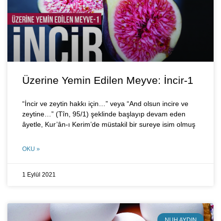
Üzerine Yemin Edilen Meyve: İncir-1
“İncir ve zeytin hakkı için…” veya “And olsun incire ve
zeytine…” (Tîn, 95/1) şeklinde başlayıp devam eden
âyetle, Kur’ân-ı Kerim’de müstakil bir sureye isim olmuş
OKU »
1 Eylül 2021
NUH AYDIN