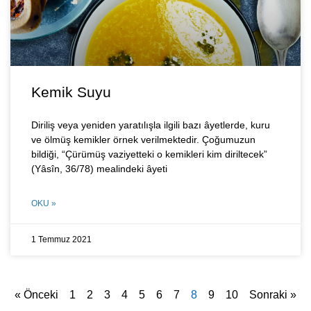
Kemik Suyu
Diriliş veya yeniden yaratılışla ilgili bazı âyetlerde, kuru
ve ölmüş kemikler örnek verilmektedir. Çoğumuzun
bildiği, “Çürümüş vaziyetteki o kemikleri kim diriltecek”
(Yâsîn, 36/78) mealindeki âyeti
OKU »
1 Temmuz 2021
« Önceki
1
2
3
4
5
6
7
8
9
10
Sonraki »