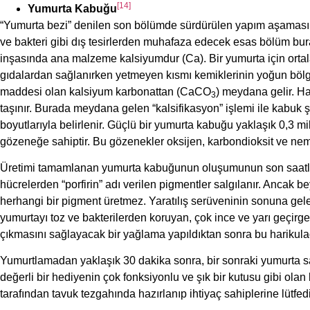
[14]
Yumurta Kabuğu
“Yumurta bezi” denilen son bölümde sürdürülen yapım aşaması yakla
ve bakteri gibi dış tesirlerden muhafaza edecek esas bölüm bu
inşasında ana malzeme kalsiyumdur (Ca). Bir yumurta için ortala
gıdalardan sağlanırken yetmeyen kısmı kemiklerinin yoğun bölg
maddesi olan kalsiyum karbonattan (CaCO
) meydana gelir. 
3
taşınır. Burada meydana gelen “kalsifikasyon” işlemi ile kabuk 
boyutlarıyla belirlenir. Güçlü bir yumurta kabuğu yaklaşık 0,3 m
gözeneğe sahiptir. Bu gözenekler oksijen, karbondioksit ve nem
Üretimi tamamlanan yumurta kabuğunun oluşumunun son saatler
hücrelerden “porfirin” adı verilen pigmentler salgılanır. Ancak
herhangi bir pigment üretmez. Yaratılış serüveninin sonuna gele
yumurtayı toz ve bakterilerden koruyan, çok ince ve yarı geçirg
çıkmasını sağlayacak bir yağlama yapıldıktan sonra bu harikula
Yumurtlamadan yaklaşık 30 dakika sonra, bir sonraki yumurta sar
değerli bir hediyenin çok fonksiyonlu ve şık bir kutusu gibi ol
tarafından tavuk tezgahında hazırlanıp ihtiyaç sahiplerine lütfedil