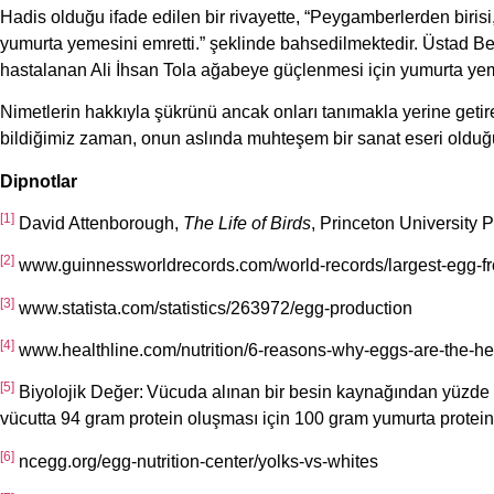
Hadis olduğu ifade edilen bir rivayette, “Peygamberlerden birisi
yumurta yemesini emretti.” şeklinde bahsedilmektedir. Üstad B
hastalanan Ali İhsan Tola ağabeye güçlenmesi için yumurta yemes
Nimetlerin hakkıyla şükrünü ancak onları tanımakla yerine getir
bildiğimiz zaman, onun aslında muhteşem bir sanat eseri olduğu
Dipnotlar
[1]
David Attenborough,
The Life of Birds
, Princeton University 
[2]
www.guinnessworldrecords.com/world-records/largest-egg-fro
[3]
www.statista.com/statistics/263972/egg-production
[4]
www.healthline.com/nutrition/6-reasons-why-eggs-are-the-hea
[5]
Biyolojik Değer: Vücuda alınan bir besin kaynağından yüzde k
vücutta 94 gram protein oluşması için 100 gram yumurta proteini
[6]
ncegg.org/egg-nutrition-center/yolks-vs-whites