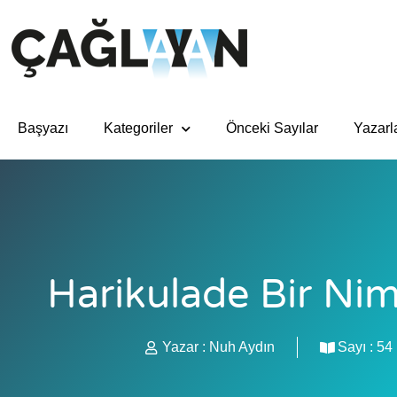
Başyazı
Kategoriler
Önceki Sayılar
Yazarl
Harikulade Bir Ni
Yazar :
Nuh Aydın
Sayı :
54