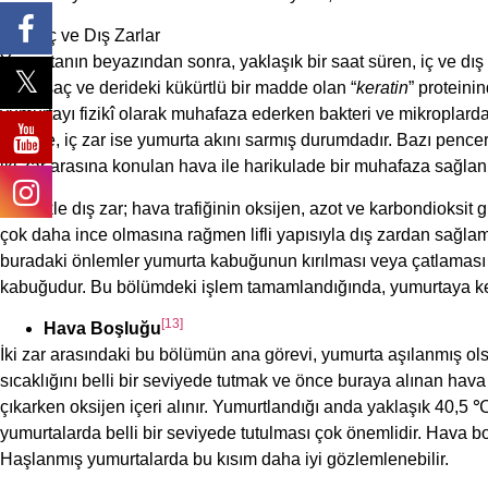
İç ve Dış Zarlar
Yumurtanın beyazından sonra, yaklaşık bir saat süren, iç ve dış 
kısmı saç ve derideki kükürtlü bir madde olan “
keratin
” proteini
yumurtayı fizikî olarak muhafaza ederken bakteri ve mikroplarda
şekilde, iç zar ise yumurta akını sarmış durumdadır. Bazı pencer
iki zar arasına konulan hava ile harikulade bir muhafaza sağlanı
Özellikle dış zar; hava trafiğinin oksijen, azot ve karbondioksit g
çok daha ince olmasına rağmen lifli yapısıyla dış zardan sağlamd
buradaki önlemler yumurta kabuğunun kırılması veya çatlaması 
kabuğudur. Bu bölümdeki işlem tamamlandığında, yumurtaya kend
[13]
Hava Boşluğu
İki zar arasındaki bu bölümün ana görevi, yumurta aşılanmış ol
sıcaklığını belli bir seviyede tutmak ve önce buraya alınan hava
çıkarken oksijen içeri alınır. Yumurtlandığı anda yaklaşık 40,5 
yumurtalarda belli bir seviyede tutulması çok önemlidir. Hava b
Haşlanmış yumurtalarda bu kısım daha iyi gözlemlenebilir.