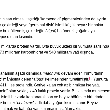
in sarı olması, taşıdığı “karotenoid” pigmentlerinden dolayıdır.
 çekirdeği veya “germinal disk” isimli küçük beyaz bir nokta
iv bu döllenmiş çekirdeğin
(zigot)
bölünerek çoğalmaya
eposu olan kısımdır.
iktarda protein vardır. Orta büyüklükteki bir yumurta sarısında
 73 miligram karbonhidrat ve 540 miligram yağ dışında,
kanalının aşağı kısmında
(magnum)
devam eder. Yumurtanın
[9]
z” mânâsına gelen “
albus
” kelimesinden türetilmiştir.
Yumurta
%11’i ise proteindir. Geriye kalan çok az bir miktar ise yağ,
in” olan yaklaşık 40 farklı protein vardır. Bu kısımda muhteşe
e” isimli bir zarla kaplanarak sarı ve beyaz bölümler birbirinden
ğe benzer “
chalazae
” adlı daha yoğun kısım uzanır. Beyaz
e tutmak ve kabuğa yapışmamasını sağlamaktır.