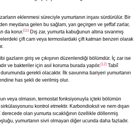
zarların eklenmesi süreciyle yumurtanın inşası sürdürülür. Bir
nden meydana gelen bu sağlam, yarı geçirgen ve şeffaf zarlar,
[11]
n da korur.
Dış zar, yumurta kabuğunun altına sıvanmış
elerdeki çift cam veya termoslardaki çift katman benzeri olarak
r.
ibi gazların giriş ve çıkışının düzenlendiği bölümdür. İç zar ise
[12]
ır ve bakteriler için asıl koruma burada yapılır.
Tabiî
durumunda gerekli olacaktır. İlk savunma bariyeri yumurtanın
ine has şekli de verilmiş olur.
sun veya olmasın, termostat fonksiyonuyla içteki bölümün
 sirkülasyonunu kontrol etmektir. Karbondioksit ve nem dışarı
℃ derecede olan yumurta sıcaklığının özellikle döllenmiş
oşluğu, yumurtanın sivri olmayan diğer ucunda daha fazladır.