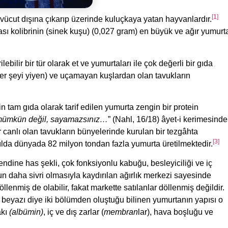
[1]
 vücut dışına çıkarıp üzerinde kuluçkaya yatan hayvanlardır.
ası kolibrinin (sinek kuşu) (0,027 gram) en büyük ve ağır yumurt
lebilir bir tür olarak et ve yumurtaları ile çok değerli bir gıda
er şeyi yiyen) ve uçamayan kuşlardan olan tavukların
in tam gıda olarak tarif edilen yumurta zengin bir protein
z, mümkün değil, sayamazsınız…
” (Nahl, 16/18) âyet-i kerimesinde
ir canlı olan tavukların bünyelerinde kurulan bir tezgâhta
[3]
ir yılda dünyada 82 milyon tondan fazla yumurta üretilmektedir.
dine has şekli, çok fonksiyonlu kabuğu, besleyiciliği ve iç
un daha sivri olmasıyla kaydırılan ağırlık merkezi sayesinde
llenmiş de olabilir, fakat markette satılanlar döllenmiş değildir.
 beyazı diye iki bölümden oluştuğu bilinen yumurtanın yapısı o
akı
(albümin)
, iç ve dış zarlar (
membran
lar), hava boşluğu ve