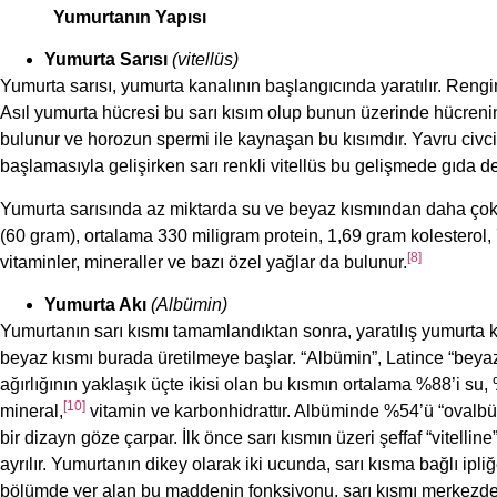
Yumurtanın Yapısı
Yumurta Sarısı
(vitellüs)
Yumurta sarısı, yumurta kanalının başlangıcında yaratılır. Rengin
Asıl yumurta hücresi bu sarı kısım olup bunun üzerinde hücrenin
bulunur ve horozun spermi ile kaynaşan bu kısımdır. Yavru civc
başlamasıyla gelişirken sarı renkli vitellüs bu gelişmede gıda d
Yumurta sarısında az miktarda su ve beyaz kısmından daha çok m
(60 gram), ortalama 330 miligram protein, 1,69 gram kolesterol,
[8]
vitaminler, mineraller ve bazı özel yağlar da bulunur.
Yumurta Akı
(Albümin)
Yumurtanın sarı kısmı tamamlandıktan sonra, yaratılış yumurta 
beyaz kısmı burada üretilmeye başlar. “Albümin”, Latince “beya
ağırlığının yaklaşık üçte ikisi olan bu kısmın ortalama %88’i su, 
[10]
mineral,
vitamin ve karbonhidrattır. Albüminde %54’ü “ovalbüm
bir dizayn göze çarpar. İlk önce sarı kısmın üzeri şeffaf “vitellin
ayrılır. Yumurtanın dikey olarak iki ucunda, sarı kısma bağlı ipli
bölümde yer alan bu maddenin fonksiyonu, sarı kısmı merkezd