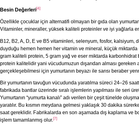
[4]
Besin Değerleri
Özellikle çocuklar için alternatifi olmayan bir gıda olan yumurta
Vitaminler, mineraller, yüksek kaliteli proteinler ve iyi yağlarla e
B12, B2, A, D, E ve B5 vitaminleri, selenyum, fosfor, kalsiyum
duyduğu hemen hemen her vitamin ve mineral, küçük miktarda d
gram kaliteli protein, 5 gram yağ ve eser miktarda karbonhidrat b
protein kalitelidir yani vücudumuzun dışarıdan alması gereken 
gerçekleşebilmesi için yumurtanın beyazı ile sarısı beraber yenme
Bir yumurtanın tavuğun vücudunda yaratılma süreci 24–26 saattir,
fabrikada bantlar üzerinde sıralı işlemlerin yapılması ile seri ü
Yumurtanın “yumurta kanalı” adı verilen bir çeşit tünelde oluşmas
yaratılır. Bu kısmın meydana gelmesi yaklaşık 30 dakika sürerken
saat gereklidir. Fabrikalarda en son aşamada dış kaplama ve bo
[7]
işlem tamamlanmış olur.