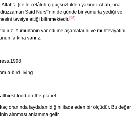
, Allah’a (celle celâluhu) güçsüzlükten yakındı. Allah, ona
ediüzzaman Said Nursî’nin de günde bir yumurta yediği ve
[15]
ini tavsiye ettiği bilinmektedir.
ebiliriz. Yumurtanın var edilme aşamalarını ve muhteviyatını
nun farkına varırız.
Press,1998
m-a-bird-living
lthiest-food-on-the-planet
aç oranında faydalanıldığını ifade eden bir ölçüdür. Bu değer
nin alınması anlamına gelir.