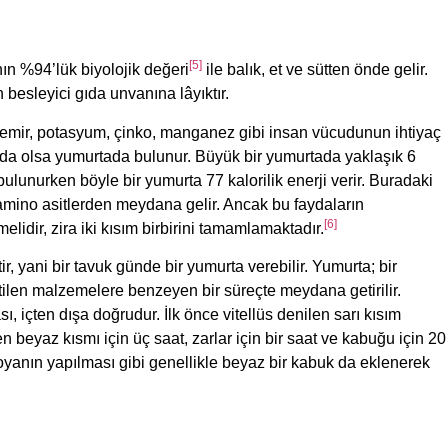
[5]
nın %94’lük biyolojik değeri
ile balık, et ve sütten önde gelir.
n besleyici gıda unvanına lâyıktır.
, demir, potasyum, çinko, manganez gibi insan vücudunun ihtiyaç
a olsa yumurtada bulunur. Büyük bir yumurtada yaklaşık 6
ulunurken böyle bir yumurta 77 kalorilik enerji verir. Buradaki
amino asitlerden meydana gelir. Ancak bu faydaların
[6]
lidir, zira iki kısım birbirini tamamlamaktadır.
 yani bir tavuk günde bir yumurta verebilir. Yumurta; bir
retilen malzemelere benzeyen bir süreçte meydana getirilir.
ı, içten dışa doğrudur. İlk önce vitellüs denilen sarı kısım
 beyaz kısmı için üç saat, zarlar için bir saat ve kabuğu için 20
yanın yapılması gibi genellikle beyaz bir kabuk da eklenerek