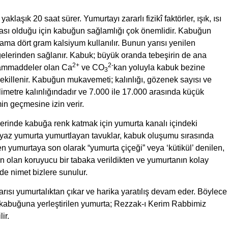
şık 20 saat sürer. Yumurtayı zararlı fizikî faktörler, ışık, ısı
rası olduğu için kabuğun sağlamlığı çok önemlidir. Kabuğun
ma dört gram kalsiyum kullanılır. Bunun yarısı yenilen
elerinden sağlanır. Kabuk; büyük oranda tebeşirin de ana
2+
2-
Hammaddeler olan Ca
ve CO
kan yoluyla kabuk bezine
3
şekillenir. Kabuğun mukavemeti; kalınlığı, gözenek sayısı ve
ilimetre kalınlığındadır ve 7.000 ile 17.000 arasında küçük
in geçmesine izin verir.
inde kabuğa renk katmak için yumurta kanalı içindeki
 beyaz yumurta yumurtlayan tavuklar, kabuk oluşumu sırasında
n yumurtaya son olarak “yumurta çiçeği” veya ‘kütikül’ denilen,
en olan koruyucu bir tabaka verildikten ve yumurtanın kolay
de nimet bizlere sunulur.
ısı yumurtalıktan çıkar ve harika yaratılış devam eder. Böylece
an kabuğuna yerleştirilen yumurta; Rezzak-ı Kerim Rabbimiz
ir.