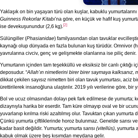
Yaklaşık on bin yaşayan türü olan kuşlar, kabuklu yumurtalarını
Guinness Rekorlar Kitabı
’na göre, en küçük ve hafif kuş yumurt
[2]
ise devekuşunundur (2,6 kg).
Sülüngiller (
Phasianidae
) familyasından olan tavuklar evcilleştiri
kaynağı olup dünyada en fazla bulunan kuş türüdür. Omnivor (h
yavrularına civciv, genç ve gelişmekte olanlarına ise piliç denir.
Yumurtanın içinden tam teşekküllü ve eksiksiz bir canlı çıktığı iç
deposudur. “
Allah’ın nimetlerini birer birer saymaya kalksanı
dikkat çekilen sayısız nimetten biri olan tavuk yumurtası, aciz b
ürettirilerek insanoğluna ulaştırılır. 2019 yılı verilerine göre, b
Bol ve ucuz olmasından dolayı pek fark edilmese de yumurta; ken
dizaynıyla harika bir eserdir. Tam küre olmayıp oval ve bir ucun
yuvarlanıp kırılma riski azaltılmış olur. Tavuktan çıkan yumurta dö
Çünkü yumurta çiftliklerinde horoz bulunmaz. Genelde sarısı ve
kadar basit değildir. Yumurta; yumurta sarısı
(vitellüs)
, yumurta 
kabuk olmak üzere beş kısımdan meydana gelir.