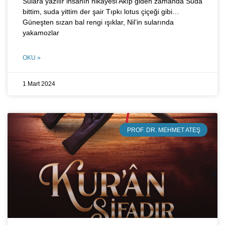
Sulara yazılır insanın hikâyesi Akıp giden zamanda Suda
bittim, suda yittim der şair Tıpkı lotus çiçeği gibi…
Güneşten sızan bal rengi ışıklar, Nil’in sularında
yakamozlar
OKU »
1 Mart 2024
PROF. DR. MEHMET ATEŞ