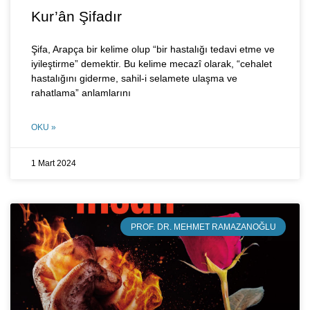
Kur’ân Şifadır
Şifa, Arapça bir kelime olup “bir hastalığı tedavi etme ve
iyileştirme” demektir. Bu kelime mecazî olarak, “cehalet
hastalığını giderme, sahil-i selamete ulaşma ve
rahatlama” anlamlarını
OKU »
1 Mart 2024
PROF. DR. MEHMET RAMAZANOĞLU