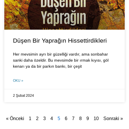
Düşen Bir Yaprağın Hissettirdikleri
Her mevsimin ayrı bir güzelliği vardır, ama sonbahar
sanki daha özeldir. Bu mevsimde bir ırmak kıyısı, göl
kenarı ya da bir parkın bankı, bir çeşit
OKU »
2 Şubat 2024
« Önceki
1
2
3
4
5
6
7
8
9
10
Sonraki »