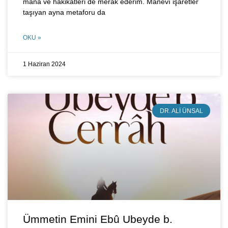
mânâ ve hakikatleri de merak ederim. Manevî işaretler
taşıyan ayna metaforu da
OKU »
1 Haziran 2024
DR. ALI ÜNSAL
Ümmetin Emini Ebû Ubeyde b.