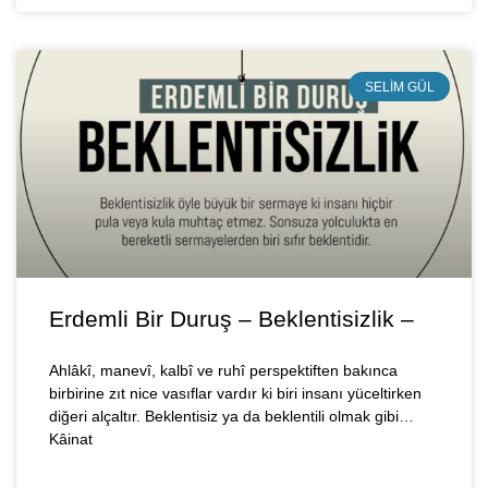
SELIM GÜL
Erdemli Bir Duruş – Beklentisizlik –
Ahlâkî, manevî, kalbî ve ruhî perspektiften bakınca
birbirine zıt nice vasıflar vardır ki biri insanı yüceltirken
diğeri alçaltır. Beklentisiz ya da beklentili olmak gibi…
Kâinat