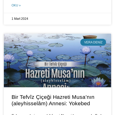
OKU »
1 Mart 2024
VERA DENIZ
Bir Tefvîz Çiçeği Hazreti Musa’nın
(aleyhisselâm) Annesi: Yokebed