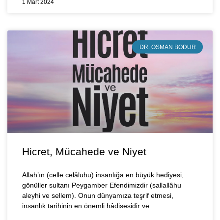
1 Mart 2024
DR. OSMAN BODUR
Hicret, Mücahede ve Niyet
Allah’ın (celle celâluhu) insanlığa en büyük hediyesi,
gönüller sultanı Peygamber Efendimizdir (sallallâhu
aleyhi ve sellem). Onun dünyamıza teşrif etmesi,
insanlık tarihinin en önemli hâdisesidir ve