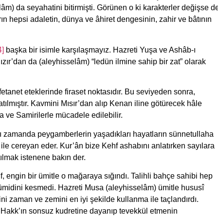
âm) da seyahatini bitirmişti. Görünen o ki karakterler değişse d
n hepsi adaletin, dünya ve âhiret dengesinin, zahir ve bâtının
4]
başka bir isimle karşılaşmayız. Hazreti Yuşa ve Ashâb-ı
 Hızır’dan da (aleyhisselâm) “ledün ilmine sahip bir zat” olarak
tanet eteklerinde firaset noktasıdır. Bu seviyeden sonra,
tılmıştır. Kavmini Mısır’dan alıp Kenan iline götürecek hâle
 ve Samirilerle mücadele edilebilir.
nı zamanda peygamberlerin yaşadıkları hayatların sünnetullaha
i ile cereyan eder. Kur’ân bize Kehf ashabını anlatırken sayılara
tılmak istenene bakın der.
f, engin bir ümitle o mağaraya sığındı. Talihli bahçe sahibi hep
ümidini kesmedi. Hazreti Musa (aleyhisselâm) ümitle hususî
i zaman ve zemini en iyi şekilde kullanma ile taçlandırdı.
b-ı Hakk’ın sonsuz kudretine dayanıp tevekkül etmenin