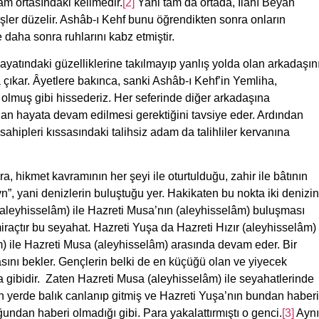
tam ortasındaki kelimedir.
[2]
Yani tam da ortada, İlahî Beyan
e işler düzelir. Ashâb-ı Kehf bunu öğrendikten sonra onların
 daha sonra ruhlarını kabz etmiştir.
atındaki güzelliklerine takılmayıp yanlış yolda olan arkadaşın
a çıkar. Âyetlere bakınca, sanki Ashâb-ı Kehf’in Yemliha,
t olmuş gibi hissederiz. Her seferinde diğer arkadaşına
adan hayata devam edilmesi gerektiğini tavsiye eder. Ardından
sahipleri kıssasındaki talihsiz adam da talihliler kervanına
hikmet kavramının her şeyi ile oturtulduğu, zahir ile bâtının
, yani denizlerin buluştuğu yer. Hakikaten bu nokta iki denizin
 (aleyhisselâm) ile Hazreti Musa’nın (aleyhisselâm) buluşması
iraçtır bu seyahat. Hazreti Yuşa da Hazreti Hızır (aleyhisselâm)
m) ile Hazreti Musa (aleyhisselâm) arasında devam eder. Bir
ını bekler. Gençlerin belki de en küçüğü olan ve yiyecek
a gibidir. Zaten Hazreti Musa (aleyhisselâm) ile seyahatlerinde
 yerde balık canlanıp gitmiş ve Hazreti Yuşa’nın bundan haberi
undan haberi olmadığı gibi. Para yakalattırmıştı o genci.
[3]
Aynı