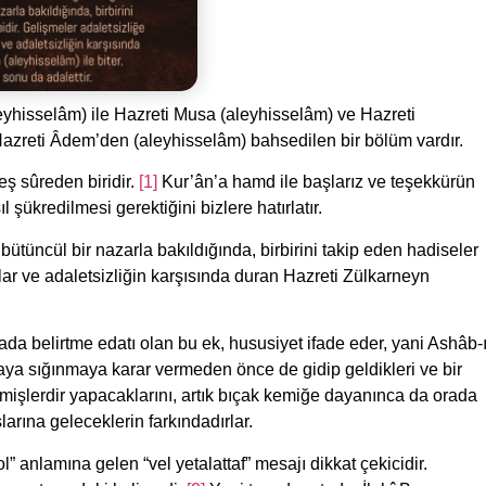
eyhisselâm) ile Hazreti Musa (aleyhisselâm) ve Hazreti
Hazreti Âdem’den (aleyhisselâm) bahsedilen bir bölüm vardır.
eş sûreden biridir.
[1]
Kur’ân’a hamd ile başlarız ve teşekkürün
l şükredilmesi gerektiğini bizlere hatırlatır.
ütüncül bir nazarla bakıldığında, birbirini takip eden hadiseler
şlar ve adaletsizliğin karşısında duran Hazreti Zülkarneyn
çada belirtme edatı olan bu ek, hususiyet ifade eder, yani Ashâb-
raya sığınmaya karar vermeden önce de gidip geldikleri ve bir
lemişlerdir yapacaklarını, artık bıçak kemiğe dayanınca da orada
arına geleceklerin farkındadırlar.
ol” anlamına gelen “vel yetalattaf” mesajı dikkat çekicidir.