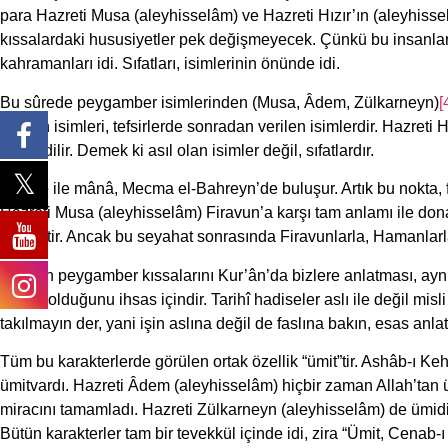
para Hazreti Musa (aleyhisselâm) ve Hazreti Hızır’ın (aleyhissel
kıssalardaki hususiyetler pek değişmeyecek. Çünkü bu insanları
kahramanları idi. Sıfatları, isimlerinin önünde idi.
Bu sûrede peygamber isimlerinden (Musa, Âdem, Zülkarneyn)
[
Kehf’in isimleri, tefsirlerde sonradan verilen isimlerdir. Hazreti
bahsedilir. Demek ki asıl olan isimler değil, sıfatlardır.
Madde ile mânâ, Mecma el-Bahreyn’de buluşur. Artık bu nokta, fe
Hazreti Musa (aleyhisselâm) Firavun’a karşı tam anlamı ile dona
gelmiştir. Ancak bu seyahat sonrasında Firavunlarla, Hamanlarla
Allah’ın peygamber kıssalarını Kur’ân’da bizlere anlatması, ay
uygun olduğunu ihsas içindir. Tarihî hadiseler aslı ile değil misl
takılmayın der, yani işin aslına değil de faslına bakın, esas anla
Tüm bu karakterlerde görülen ortak özellik “ümit”tir. Ashâb-ı Keh
ümitvardı. Hazreti Âdem (aleyhisselâm) hiçbir zaman Allah’tan 
miracını tamamladı. Hazreti Zülkarneyn (aleyhisselâm) de ümidin
Bütün karakterler tam bir tevekkül içinde idi, zira “Ümit, Cena