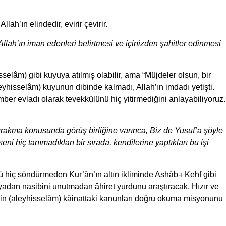
ah’ın elindedir, evirir çevirir.
llah’ın iman edenleri belirtmesi ve içinizden şahitler edinmesi
sselâm) gibi kuyuya atılmış olabilir, ama “Müjdeler olsun, bir
leyhisselâm) kuyunun dibinde kalmadı, Allah’ın imdadı yetişti.
ber evladı olarak tevekkülünü hiç yitirmediğini anlayabiliyoruz.
rakma konusunda görüş birliğine varınca, Biz de Yusuf’a şöyle
ni hiç tanımadıkları bir sırada, kendilerine yaptıkları bu işi
iç söndürmeden Kur’ân’ın altın ikliminde Ashâb-ı Kehf gibi
dan nasibini unutmadan âhiret yurdunu araştıracak, Hızır ve
’in (aleyhisselâm) kâinattaki kanunları doğru okuma misyonunu