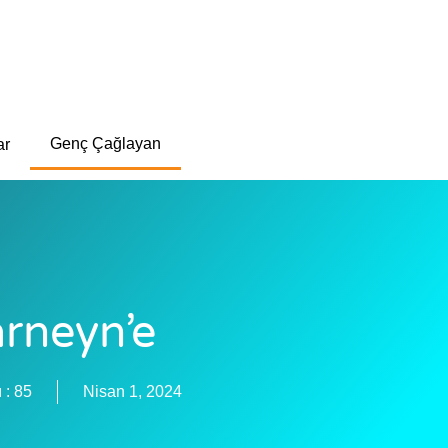
Genç Çağlayan
ar
arneyn’e
 :
85
Nisan 1, 2024