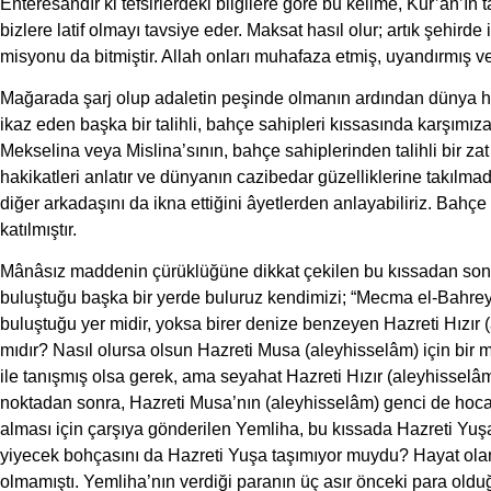
Enteresandır ki tefsirlerdeki bilgilere göre bu kelime, Kur’ân’ın 
bizlere latif olmayı tavsiye eder. Maksat hasıl olur; artık şehird
misyonu da bitmiştir. Allah onları muhafaza etmiş, uyandırmış ve
Mağarada şarj olup adaletin peşinde olmanın ardından dünya hay
ikaz eden başka bir talihli, bahçe sahipleri kıssasında karşımız
Mekselina veya Mislina’sının, bahçe sahiplerinden talihli bir za
hakikatleri anlatır ve dünyanın cazibedar güzelliklerine takılm
diğer arkadaşını da ikna ettiğini âyetlerden anlayabiliriz. Bahçe 
katılmıştır.
Mânâsız maddenin çürüklüğüne dikkat çekilen bu kıssadan sonra, 
buluştuğu başka bir yerde buluruz kendimizi; “Mecma el-Bahreyn”
buluştuğu yer midir, yoksa birer denize benzeyen Hazreti Hızır
mıdır? Nasıl olursa olsun Hazreti Musa (aleyhisselâm) için bir m
ile tanışmış olsa gerek, ama seyahat Hazreti Hızır (aleyhisselâ
noktadan sonra, Hazreti Musa’nın (aleyhisselâm) genci de hocas
alması için çarşıya gönderilen Yemliha, bu kıssada Hazreti Yuş
yiyecek bohçasını da Hazreti Yuşa taşımıyor muydu? Hayat olan
olmamıştı. Yemliha’nın verdiği paranın üç asır önceki para olduğ