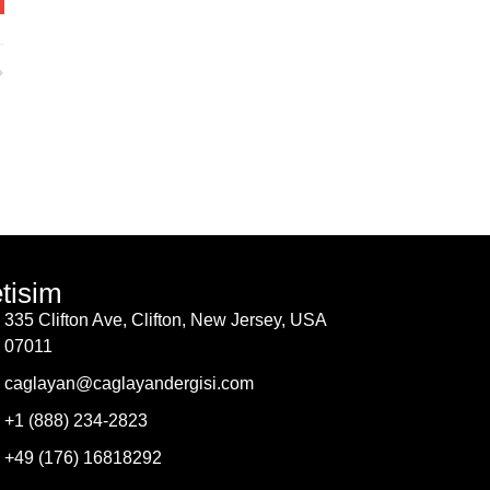
etisim
335 Clifton Ave, Clifton, New Jersey, USA
07011
caglayan@caglayandergisi.com
+1 (888) 234-2823
+49 (176) 16818292