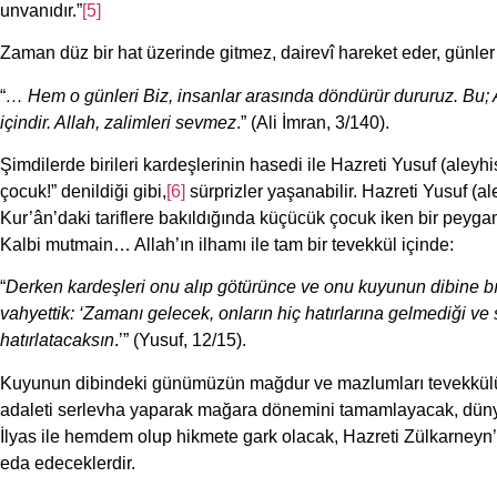
unvanıdır.”
[5]
Zaman düz bir hat üzerinde gitmez, dairevî hareket eder, günler All
“
… Hem o günleri Biz, insanlar arasında döndürür dururuz. Bu; A
içindir. Allah, zalimleri sevmez
.” (Ali İmran, 3/140).
Şimdilerde birileri kardeşlerinin hasedi ile Hazreti Yusuf (aleyhi
çocuk!” denildiği gibi,
[6]
sürprizler yaşanabilir. Hazreti Yusuf (a
Kur’ân’daki tariflere bakıldığında küçücük çocuk iken bir peygam
Kalbi mutmain… Allah’ın ilhamı ile tam bir tevekkül içinde:
“
Derken kardeşleri onu alıp götürünce ve onu kuyunun dibine bı
vahyettik: ‘Zamanı gelecek, onların hiç hatırlarına gelmediği ve se
hatırlatacaksın
.’” (Yusuf, 12/15).
Kuyunun dibindeki günümüzün mağdur ve mazlumları tevekkülü h
adaleti serlevha yaparak mağara dönemini tamamlayacak, dünya
İlyas ile hemdem olup hikmete gark olacak, Hazreti Zülkarneyn
eda edeceklerdir.