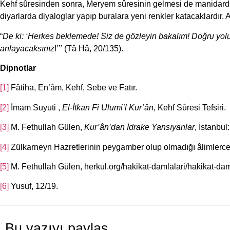
Kehf sûresinden sonra, Meryem sûresinin gelmesi de manidardır
diyarlarda diyaloglar yapıp buralara yeni renkler katacaklardır. 
“
De ki: ‘Herkes beklemede! Siz de gözleyin bakalım! Doğru yolu
anlayacaksınız
!’’’ (Tâ Hâ, 20/135).
Dipnotlar
[1]
Fâtiha, En’âm, Kehf, Sebe ve Fatır.
[2]
İmam Suyuti ,
El-İtkan Fi Ulumi’l Kur’ân
, Kehf Sûresi Tefsiri.
[3]
M. Fethullah Gülen,
Kur’ân’dan İdrake Yansıyanlar
, İstanbul
[4]
Zülkarneyn Hazretlerinin peygamber olup olmadığı âlimlerce t
[5]
M. Fethullah Gülen, herkul.org/hakikat-damlalari/hakikat-dam
[6]
Yusuf, 12/19.
Bu yazıyı paylaş