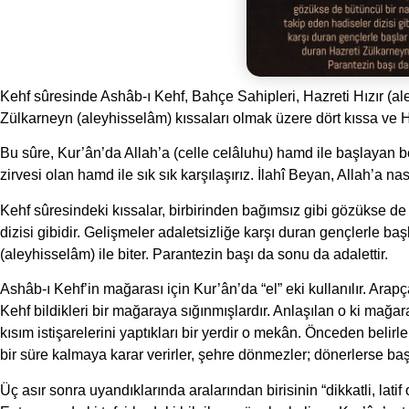
Kehf sûresinde Ashâb-ı Kehf, Bahçe Sahipleri, Hazreti Hızır (al
Zülkarneyn (aleyhisselâm) kıssaları olmak üzere dört kıssa ve 
Bu sûre, Kur’ân’da Allah’a (celle celâluhu) hamd ile başlayan b
zirvesi olan hamd ile sık sık karşılaşırız. İlahî Beyan, Allah’a nası
Kehf sûresindeki kıssalar, birbirinden bağımsız gibi gözükse de b
dizisi gibidir. Gelişmeler adaletsizliğe karşı duran gençlerle ba
(aleyhisselâm) ile biter. Parantezin başı da sonu da adalettir.
Ashâb-ı Kehf’in mağarası için Kur’ân’da “el” eki kullanılır. Arap
Kehf bildikleri bir mağaraya sığınmışlardır. Anlaşılan o ki mağa
kısım istişarelerini yaptıkları bir yerdir o mekân. Önceden belir
bir süre kalmaya karar verirler, şehre dönmezler; dönerlerse başl
Üç asır sonra uyandıklarında aralarından birisinin “dikkatli, latif 