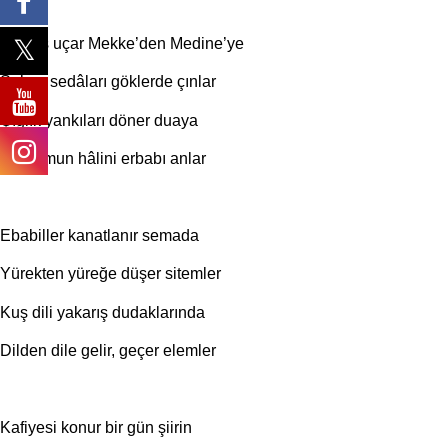
Bir kuş uçar Mekke’den Medine’ye
Selam sedâları göklerde çınlar
Çığlık yankıları döner duaya
Mazlumun hâlini erbabı anlar
Ebabiller kanatlanır semada
Yürekten yüreğe düşer sitemler
Kuş dili yakarış dudaklarında
Dilden dile gelir, geçer elemler
Kafiyesi konur bir gün şiirin