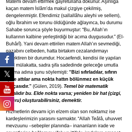
Matemi devam ettirmek gayretullaha dokunur. Aşırılığa
kaçan matem İslâm’da makul çizgiye çekilmiş,
dengelenmiştir. Efendimiz (sallallâhu aleyhi ve sellem),
oğlu İbrahim ve torunu öldüğünde ağlayınca, bu durumu
Sahabe sorunca şöyle buyurmuştur: “Bu, Allah’ın
kullarının kalbine yerleştirdiği bir acıma duygusudur.” (El-
Buhârî). Yani devam ettirilen matem Allah’ın sevmediği,
gazabını celbeden, hatta birtakım cezalandırmayı
gerektiren bir durumdur. Hocaefendi, kendisi ile yapılan
özel mülakatta, sadra şifa sadedinde geleceğe umutla
bakma adına şunu söylemişti:
“
Bizi sıfırladılar, sıfırın
içine attılar ama nokta hattın bölünmez en küçük
parçasıdır.”
(Gülen, 2019).
Temel bir matematik
kuralıdır bu. Elde nokta varsa; yeniden bir hat (çizgi,
doğru) oluşturabilirsiniz, demektir.
Hizmetlerin devamı için elzem olan son noktamız ise
kardeşlerimizin yarasını sarmaktır. “Allah Teâlâ, uhuvvet
mevzuunu –sebepler planında– inananların irade ve