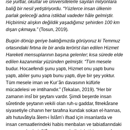
ise yurtlar, okullar ve üniversitelerle sayıları milyonlara
baliğ bir nesil yetiştiriyordu. “Yüzlerce insan ülkenin
parlak geleceği adına istikbal vadeder hâle gelmiştir.
Hiçbirimiz alışkın değildik yaşadığımız şehirden 100 km
dışarı çıkmaya.”
(Tosun, 2019)
.
Bugün dönüp geriye baktığımızda görüyoruz ki Temmuz
ortasındaki fırtına ile bir anda terörist ilan edilen Hizmet
Hareketi mensuplarının başına gelenler; kısa sürede elde
edilen kazanımlar yüzünden gelmiştir. “T
üm mesele
budur. Hocaefendi şunu yaptı, Hizmet onu yaptı bunu
yaptı, abiler şunu yaptı bunu yaptı, diye bir şey yoktur.
Tüm mesele iman ve Kur’ân davasının küfürle
mücadelesi ve imtihanıdır.” (Tekalan, 2019). “Her bir
zamanın insî bir şeytanı vardır. Şimdi beşerde insan
sûretinde şeytanın vekili olan ruh-u gaddar, fitnekârane
siyasetiyle cihanın her tarafına kundak sokan el-hannas,
altı hutuvâtıyla âlem-i İslâm’ı ifsad için insanlarda ve
insan cemaatlerindeki habis menbaları ve tabiatlarındaki