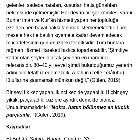
gelenler; sadece hataları, kusurları hatta günahları
neticesinde gelmemiştir. Her devrin bir şer komitesi vardır.
Bunlar iman ve Kur’ân hizmeti yapan her topluluğa
ezelden beri hayat hakkı tanımak istememektedir. Tüm
mesele hak ile batılın kıyamete kadar devam edecek
mücadelesinin günümüzdeki tecellisidir. Tüm bunlara
rağmen Hizmet Hareketi hızlıca toparlanabilir. “Şimdiye
kadar olan şeyler, olacak şeylerin en inandırıcı
referansıdır. 30–40 yıl evvel şimdi bulunduğumuz yerlerin
adını bile telaffuz edemezdik. Allah’ın (celle celâluhu)
lütuflarına şaşmamak mümkün değil.” (Gülen, 2019).
Bir şeyi ilk kez yapan, ikinci kez de yapabilir. Hiçbir şey
yıktık, parçaladık, cüzlere ayırdık demekle bitmez.
Unutulmamalıdır ki
“Nokta,
hattın bölünmez en küçük
parçasıdır.”
(Gülen, 2019).
Kaynaklar
El-Buhârî,
Sahih-i Buhari
. Cenâʾiz, 33.