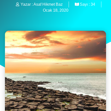
Yazar :
Asaf Hikmet Baz
Sayı :
34
Ocak 18, 2020