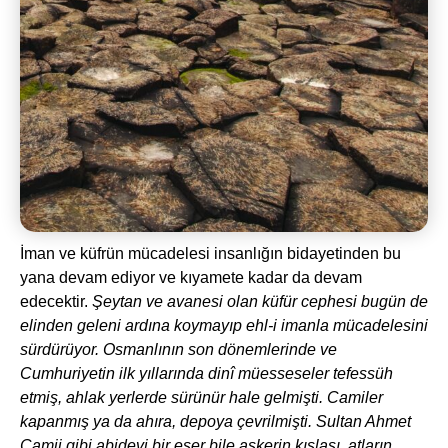
İman ve küfrün mücadelesi insanlığın bidayetinden bu
yana devam ediyor ve kıyamete kadar da devam
edecektir.
Şeytan ve avanesi olan küfür cephesi bugün de
elinden geleni ardına koymayıp ehl-i imanla mücadelesini
sürdürüyor. Osmanlının son dönemlerinde ve
Cumhuriyetin ilk yıllarında dinî müesseseler tefessüh
etmiş, ahlak yerlerde sürünür hale gelmişti. Camiler
kapanmış ya da ahıra, depoya çevrilmişti. Sultan Ahmet
Camii gibi abidevi bir eser bile askerin kışlası, atların