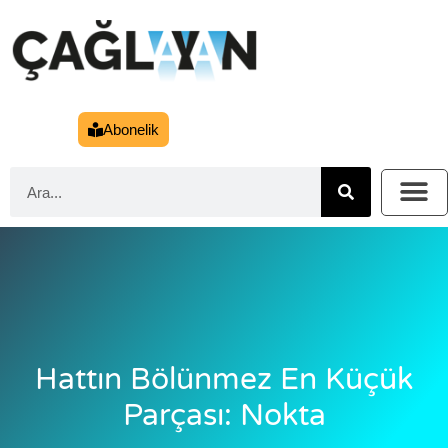
Abonelik
Hattın Bölünmez En Küçük
Parçası: Nokta