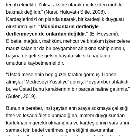
tercih etmektir. Yoksa aksine olarak merkezden muhite
bakmak değildir.” (Nursi, Hutuvat-ı Sitte, 2008).
Kardeşlerimizi ön planda tutarak, bir kardeşlik duygusu
oluşturmalıyız.
“Müslümanların dertleriyle
dertlenmeyen de onlardan değildir.”
(El-Heysemî)
.
Elbette, mağdur, mahkûm, mehcur ve birtakım işkencelere
maruz kalanlar da bir peygamber ahlakına sahip olmalı,
başına ne gelirse gelsin hayata sıkı sıkı bağlanıp
umudunu kaybetmemelidir.
“Üstad meselenin hep güzel tarafını görmüş. Hapse
atmışlar ‘Medreseyi Yusufiye’ demiş. Peygamber ahlakıdır
bu ve Üstad bunu karakterinin bir parçası haline getirmiş.”
(Gülen, 2019).
Bununla beraber, insî şeytanların araya sokmaya çalıştığı
fitne ve fesada âlet olunmadığına, matem duygusundan
kurtulmanın gerekli olmadığına ve kardeşlerinin yaralarını
sarmak için bedel verilmesi gerektiğini savunanlar