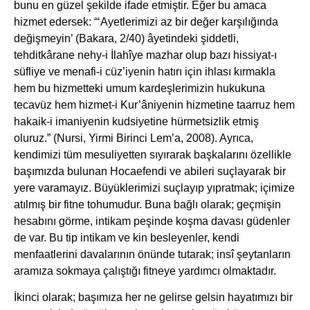
bunu en güzel şekilde ifade etmiştir. Eğer bu amaca
hizmet edersek: “‘Ayetlerimizi az bir değer karşılığında
değişmeyin’ (Bakara, 2/40) âyetindeki şiddetli,
tehditkârane nehy-i İlahîye mazhar olup bazı hissiyat-ı
süfliye ve menafi-i cüz’iyenin hatırı için ihlası kırmakla
hem bu hizmetteki umum kardeşlerimizin hukukuna
tecavüz hem hizmet-i Kur’âniyenin hizmetine taarruz hem
hakaik-i imaniyenin kudsiyetine hürmetsizlik etmiş
oluruz.” (Nursi, Yirmi Birinci Lem’a, 2008). Ayrıca,
kendimizi tüm mesuliyetten sıyırarak başkalarını özellikle
başımızda bulunan Hocaefendi ve abileri suçlayarak bir
yere varamayız. Büyüklerimizi suçlayıp yıpratmak; içimize
atılmış bir fitne tohumudur. Buna bağlı olarak; geçmişin
hesabını görme, intikam peşinde koşma davası güdenler
de var. Bu tip intikam ve kin besleyenler, kendi
menfaatlerini davalarının önünde tutarak; insî şeytanların
aramıza sokmaya çalıştığı fitneye yardımcı olmaktadır.
İkinci olarak; başımıza her ne gelirse gelsin hayatımızı bir