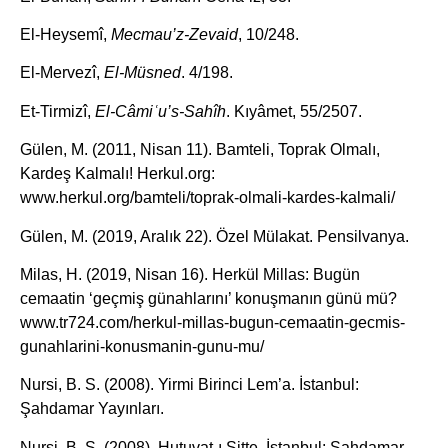
El-Heysemî,
Mecmau’z-Zevaid
, 10/248.
El-Mervezî,
El-Müsned
. 4/198.
Et-Tirmizî,
El-Câmiʿu’s-Sahîh
. Kıyâmet, 55/2507.
Gülen, M. (2011, Nisan 11). Bamteli, Toprak Olmalı,
Kardeş Kalmalı! Herkul.org:
www.herkul.org/bamteli/toprak-olmali-kardes-kalmali/
Gülen, M. (2019, Aralık 22). Özel Mülakat. Pensilvanya.
Milas, H. (2019, Nisan 16). Herkül Millas: Bugün
cemaatin ‘geçmiş günahlarını’ konuşmanın günü mü?
www.tr724.com/herkul-millas-bugun-cemaatin-gecmis-
gunahlarini-konusmanin-gunu-mu/
Nursi, B. S. (2008). Yirmi Birinci Lem’a. İstanbul:
Şahdamar Yayınları.
Nursi, B. S. (2008). Hutuvat-ı Sitte. İstanbul: Şahdamar