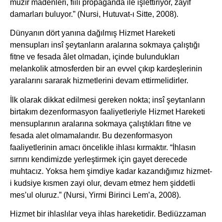
muzır madenleri, fiilî propaganda ile işlettiriyor, zayıf
damarları buluyor.” (Nursi, Hutuvat-ı Sitte, 2008).
Dünyanın dört yanına dağılmış Hizmet Hareketi
mensupları insî şeytanların aralarına sokmaya çalıştığı
fitne ve fesada âlet olmadan, içinde bulundukları
melankolik atmosferden bir an evvel çıkıp kardeşlerinin
yaralarını sararak hizmetlerini devam ettirmelidirler.
İlk olarak dikkat edilmesi gereken nokta; insî şeytanların
birtakım dezenformasyon faaliyetleriyle Hizmet Hareketi
mensuplarının aralarına sokmaya çalıştıkları fitne ve
fesada alet olmamalarıdır. Bu dezenformasyon
faaliyetlerinin amacı öncelikle ihlası kırmaktır. “İhlasın
sırrını kendimizde yerleştirmek için gayet derecede
muhtacız. Yoksa hem şimdiye kadar kazandığımız hizmet-
i kudsiye kısmen zayi olur, devam etmez hem şiddetli
mes’ul oluruz.” (Nursi, Yirmi Birinci Lem’a, 2008).
Hizmet bir ihlaslılar veya ihlas hareketidir. Bediüzzaman