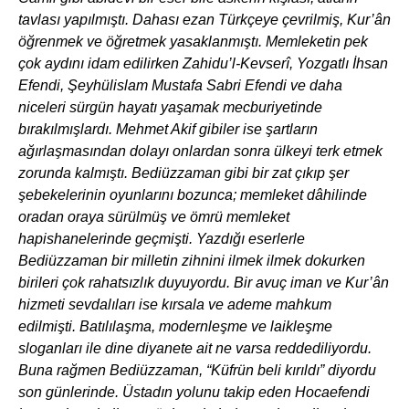
tavlası yapılmıştı. Dahası ezan Türkçeye çevrilmiş, Kur’ân
öğrenmek ve öğretmek yasaklanmıştı. Memleketin pek
çok aydını idam edilirken Zahidu’l-Kevserî, Yozgatlı İhsan
Efendi, Şeyhülislam Mustafa Sabri Efendi ve daha
niceleri sürgün hayatı yaşamak mecburiyetinde
bırakılmışlardı. Mehmet Akif gibiler ise şartların
ağırlaşmasından dolayı onlardan sonra ülkeyi terk etmek
zorunda kalmıştı. Bediüzzaman gibi bir zat çıkıp şer
şebekelerinin oyunlarını bozunca; memleket dâhilinde
oradan oraya sürülmüş ve ömrü memleket
hapishanelerinde geçmişti. Yazdığı eserlerle
Bediüzzaman bir milletin zihnini ilmek ilmek dokurken
birileri çok rahatsızlık duyuyordu. Bir avuç iman ve Kur’ân
hizmeti sevdalıları ise kırsala ve ademe mahkum
edilmişti. Batılılaşma, modernleşme ve laikleşme
sloganları ile dine diyanete ait ne varsa reddediliyordu.
Buna rağmen Bediüzzaman, “Küfrün beli kırıldı” diyordu
son günlerinde. Üstadın yolunu takip eden Hocaefendi