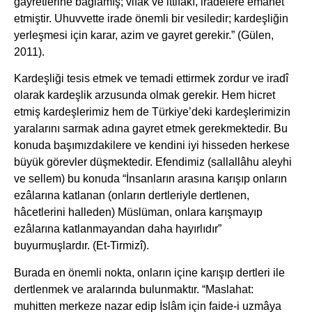
gayretlerine bağlamış; vifak ve ittifakı, iradelere emanet
etmiştir. Uhuvvette irade önemli bir vesiledir; kardeşliğin
yerleşmesi için karar, azim ve gayret gerekir.” (Gülen,
2011).
Kardeşliği tesis etmek ve temadi ettirmek zordur ve iradî
olarak kardeşlik arzusunda olmak gerekir. Hem hicret
etmiş kardeşlerimiz hem de Türkiye’deki kardeşlerimizin
yaralarını sarmak adına gayret etmek gerekmektedir. Bu
konuda başımızdakilere ve kendini iyi hisseden herkese
büyük görevler düşmektedir. Efendimiz (sallallâhu aleyhi
ve sellem) bu konuda “İnsanların arasına karışıp onların
ezâlarına katlanan (onların dertleriyle dertlenen,
hâcetlerini halleden) Müslüman, onlara karışmayıp
ezâlarına katlanmayandan daha hayırlıdır”
buyurmuşlardır. (Et-Tirmizî).
Burada en önemli nokta, onların içine karışıp dertleri ile
dertlenmek ve aralarında bulunmaktır. “Maslahat:
muhitten merkeze nazar edip İslâm için faide-i uzmâya