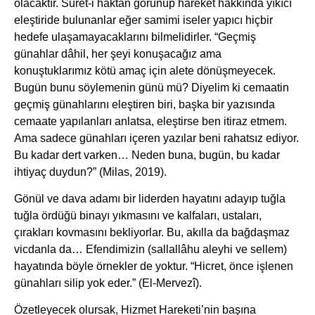
olacaktır. Suret-i haktan görünüp hareket hakkında yıkıcı
eleştiride bulunanlar eğer samimi iseler yapıcı hiçbir
hedefe ulaşamayacaklarını bilmelidirler. “Geçmiş
günahlar dâhil, her şeyi konuşacağız ama
konuştuklarımız kötü amaç için alete dönüşmeyecek.
Bugün bunu söylemenin günü mü? Diyelim ki cemaatin
geçmiş günahlarını eleştiren biri, başka bir yazısında
cemaate yapılanları anlatsa, eleştirse ben itiraz etmem.
Ama sadece günahları içeren yazılar beni rahatsız ediyor.
Bu kadar dert varken… Neden buna, bugün, bu kadar
ihtiyaç duydun?” (Milas, 2019).
Gönül ve dava adamı bir liderden hayatını adayıp tuğla
tuğla ördüğü binayı yıkmasını ve kalfaları, ustaları,
çırakları kovmasını bekliyorlar. Bu, akılla da bağdaşmaz
vicdanla da… Efendimizin (sallallâhu aleyhi ve sellem)
hayatında böyle örnekler de yoktur. “Hicret, önce işlenen
günahları silip yok eder.” (El-Mervezî).
Özetleyecek olursak, Hizmet Hareketi’nin başına