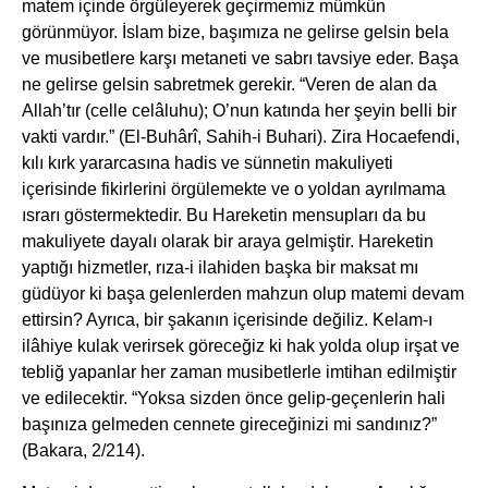
matem içinde örgüleyerek geçirmemiz mümkün
görünmüyor. İslam bize, başımıza ne gelirse gelsin bela
ve musibetlere karşı metaneti ve sabrı tavsiye eder. Başa
ne gelirse gelsin sabretmek gerekir. “Veren de alan da
Allah’tır (celle celâluhu); O’nun katında her şeyin belli bir
vakti vardır.” (El-Buhârî, Sahih-i Buhari). Zira Hocaefendi,
kılı kırk yararcasına hadis ve sünnetin makuliyeti
içerisinde fikirlerini örgülemekte ve o yoldan ayrılmama
ısrarı göstermektedir. Bu Hareketin mensupları da bu
makuliyete dayalı olarak bir araya gelmiştir. Hareketin
yaptığı hizmetler, rıza-i ilahiden başka bir maksat mı
güdüyor ki başa gelenlerden mahzun olup matemi devam
ettirsin? Ayrıca, bir şakanın içerisinde değiliz. Kelam-ı
ilâhiye kulak verirsek göreceğiz ki hak yolda olup irşat ve
tebliğ yapanlar her zaman musibetlerle imtihan edilmiştir
ve edilecektir. “Yoksa sizden önce gelip-geçenlerin hali
başınıza gelmeden cennete gireceğinizi mi sandınız?”
(Bakara, 2/214).