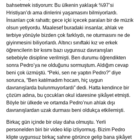
bahsetmek istiyorum: Bu ülkenin yaklaşık %97’si
Hristiyan’dı ama dinlerini yaşamasını bilmiyorlardı.
İnsanları çok rahattı; gece içki içecek paraları bir de müzik
olsun yetiyordu. Maalesef buradaki insanlar, ahlak ve
terbiye yönüyle bizden çok farklıydı, ne oturmasını ne de
giyinmesini biliyorlardı. Altıncı sınıftaki kız ve erkek
öğrencilerin bir kısmı bazı uygunsuz davranışları
sebebiyle disipline verilmişti. Ben durumu öğrendikten
sonra Pedro’ya ne olduğunu sormuştum. Aldığım cevap
beni çok üzmüştü. “Peki, sen ne yaptın Pedro?” diye
sorunca, “Ben katılmadım hocam, hiç uygun
davranışlarda bulunmuyorlardı” dedi. Hatta kendince bir
çözüm adına, bu çocukları okul idaresine şikâyet etmişti.
Böyle bir ülkede ve ortamda Pedro’nun ahlak dışı
davranışlardan uzak durması beni oldukça etkilemişti.
Birkaç gün içinde bir olay daha olmuştu. Yerli
personelden biri bir video klip izliyormuş. Bizim Pedro
klipte uygunsuz birkaç sahne görünce gelip bana şikâyet