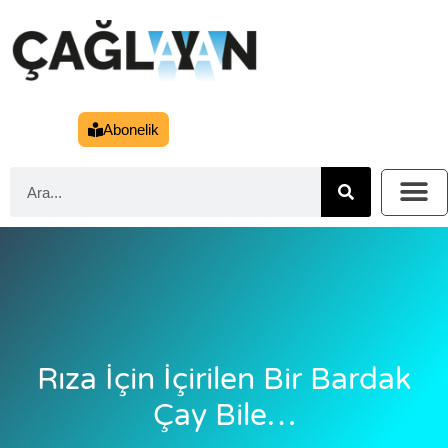
Abonelik
Rıza İçin İçirilen Bir Bardak
Çay Bile…