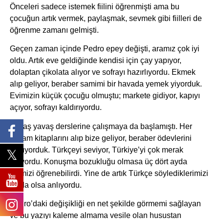
Önceleri sadece istemek fiilini öğrenmişti ama bu
çocuğun artık vermek, paylaşmak, sevmek gibi fiilleri de
öğrenme zamanı gelmişti.
Geçen zaman içinde Pedro epey değişti, aramız çok iyi
oldu. Artık eve geldiğinde kendisi için çay yapıyor,
dolaptan çikolata alıyor ve sofrayı hazırlıyordu. Ekmek
alıp geliyor, beraber samimi bir havada yemek yiyorduk.
Evimizin küçük çocuğu olmuştu; markete gidiyor, kapıyı
açıyor, sofrayı kaldırıyordu.
Yavaş yavaş derslerine çalışmaya da başlamıştı. Her
akşam kitaplarını alıp bize geliyor, beraber ödevlerini
yapıyorduk. Türkçeyi seviyor, Türkiye’yi çok merak
ediyordu. Konuşma bozukluğu olmasa üç dört ayda
dilimizi öğrenebilirdi. Yine de artık Türkçe söylediklerimizi
az da olsa anlıyordu.
Pedro’daki değişikliği en net şekilde görmemi sağlayan
ve bu yazıyı kaleme almama vesile olan husustan