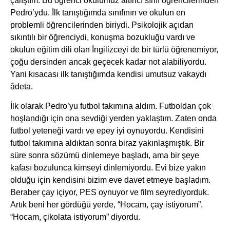
çalıştım. Bu öğrenci okulumuz altıncı sınıf öğrencilerinden
Pedro’ydu. İlk tanıştığımda sınıfının ve okulun en
problemli öğrencilerinden biriydi. Psikolojik açıdan
sıkıntılı bir öğrenciydi, konuşma bozukluğu vardı ve
okulun eğitim dili olan İngilizceyi de bir türlü öğrenemiyor,
çoğu dersinden ancak geçecek kadar not alabiliyordu.
Yani kısacası ilk tanıştığımda kendisi umutsuz vakaydı
âdeta.
İlk olarak Pedro’yu futbol takımına aldım. Futboldan çok
hoşlandığı için ona sevdiği yerden yaklaştım. Zaten onda
futbol yeteneği vardı ve epey iyi oynuyordu. Kendisini
futbol takımına aldıktan sonra biraz yakınlaşmıştık. Bir
süre sonra sözümü dinlemeye başladı, ama bir şeye
kafası bozulunca kimseyi dinlemiyordu. Evi bize yakın
olduğu için kendisini bizim eve davet etmeye başladım.
Beraber çay içiyor, PES oynuyor ve film seyrediyorduk.
Artık beni her gördüğü yerde, “Hocam, çay istiyorum”,
“Hocam, çikolata istiyorum” diyordu.