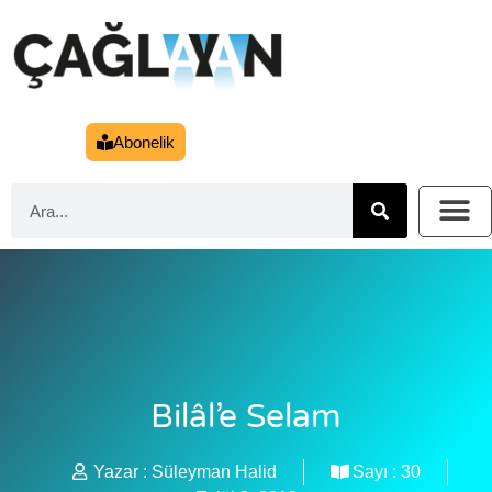
Abonelik
Bilâl’e Selam
Yazar :
Süleyman Halid
Sayı :
30