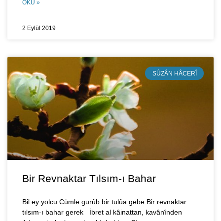
OKU »
2 Eylül 2019
SÛZÂN HÂCERÎ
Bir Revnaktar Tılsım-ı Bahar
Bil ey yolcu Cümle gurûb bir tulûa gebe Bir revnaktar
tılsım-ı bahar gerek İbret al kâinattan, kavânînden