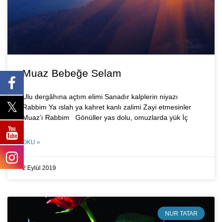
Muaz Bebeğe Selam
Ulu dergâhına açtım elimi Sanadır kalplerin niyazı
Rabbim Ya ıslah ya kahret kanlı zalimi Zayi etmesinler
Muaz’ı Rabbim Gönüller yas dolu, omuzlarda yük İç
OKU »
2 Eylül 2019
NUR TATAR