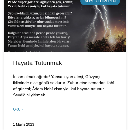
ALIYE YEDIVEREN
Hayata Tutunmak
İnsan olmak ağırdır! Yansa isyan ateşi, Gözyaşı
ikliminde nice gönlü soldurur. Zuhur etse semadan ilahî
af güneşi; Âdem Nebî cismiyle, kul hayata tutunur.
Sevdiğini yitirmek
OKU »
1 Mayıs 2023