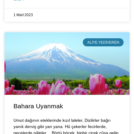
1 Mart 2023
ALIYE YEDIVEREN
Bahara Uyanmak
Umut dağının eteklerinde kızıl laleler, Dizilirler bağrı
yanık derviş gibi yan yana. Hû çekerler fecirlerde,
gecelerde nâleler… Börtü böcek, binbir çiçek cûșa gelip