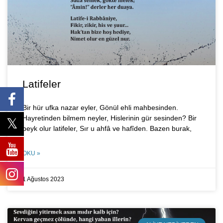
Latifeler
Bir hür ufka nazar eyler, Gönül ehli mahbesinden.
Hayretinden bilmem neyler, Hislerinin gür sesinden? Bir
peyk olur latifeler, Sır u ahfâ ve hafîden. Bazen burak,
OKU »
1 Ağustos 2023