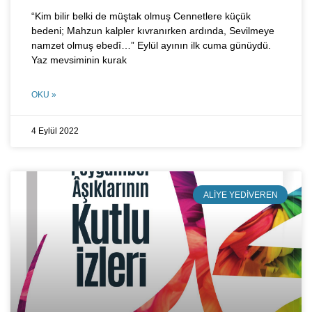
“Kim bilir belki de müştak olmuş Cennetlere küçük
bedeni; Mahzun kalpler kıvranırken ardında, Sevilmeye
namzet olmuş ebedî…” Eylül ayının ilk cuma günüydü.
Yaz mevsiminin kurak
OKU »
4 Eylül 2022
ALIYE YEDIVEREN