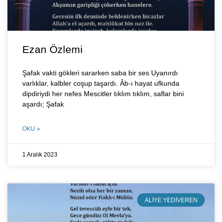
Ezan Özlemi
Şafak vakti gökleri sararken saba bir ses Uyanırdı
varlıklar, kalbler coşup taşardı. Âb-ı hayat ufkunda
dipdiriydi her nefes Mescitler tıklım tıklım, saflar bini
aşardı; Şafak
OKU »
1 Aralık 2023
ALIYE YEDIVEREN