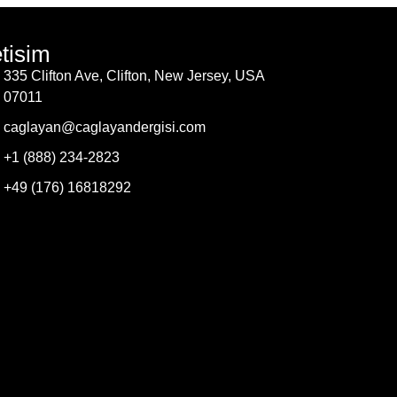
etisim
335 Clifton Ave, Clifton, New Jersey, USA
07011
caglayan@caglayandergisi.com
+1 (888) 234-2823
+49 (176) 16818292