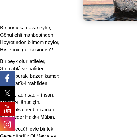
Bir hür ufka nazar eyler,
Gönül ehli mahbesinden.
Hayretinden bilmem neyler,
Hislerinin gür sesinden?
Bir peyk olur latifeler,
Sır u ahfâ ve hafîden.
Bazen burak, bazen kamer;
Binbir tarîk-i mahfîden.
Bir mecradır sadr-ı insan,
Vâridât-ı lâhut için.
Nezih olsa her bir zaman,
Nüzul eder Hakk-ı Mübîn.
Gel teveccüh eyle bir tek,
Gece gündüz Ol Mevla’ya.