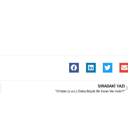
SIRADAKI YAZI
“O’ndan (s.a.s.) Daha Büyük Bir İnsan Var mıdır?”