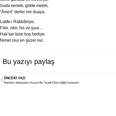
Suda semek, gökte melek;
“Âmin!” derler her duaya.
Latife-i Rabbâniye,
Fikir, zikir, his ve şuur…
Hak’tan bize hoş hediye,
Nimet olur en güzel nur.
Bu yazıyı paylaş
ÖNCEKI YAZI
Rahmet-i İlahiyeden Hususî Bir Tecelli Ölüm İyiliği Fenomeni