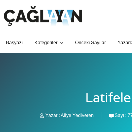
Başyazı
Kategoriler
Önceki Sayılar
Yazarl
Latifele
Yazar :
Aliye Yediveren
Sayı :
7