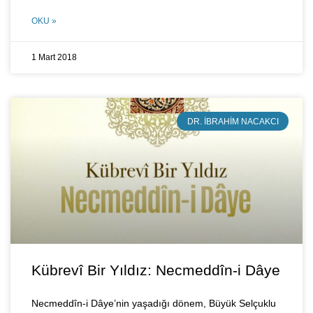
OKU »
1 Mart 2018
DR. İBRAHIM NACAKCI
Kübrevî Bir Yıldız: Necmeddîn-i Dâye
Necmeddîn-i Dâye’nin yaşadığı dönem, Büyük Selçuklu