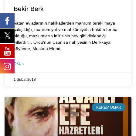
Bekir Berk
Vatan evlatlarının hakikatlerden mahrum bırakılmaya
çalışıldığı, mahrumiyet ve mahkûmiyetin hüküm ferma
olduğu, mazlumların iniltisinin ney gibi dinlendiği
yıllardır… Ordu’nun Uzunisa nahiyesinin Delikkaya
köyünde, Mustafa Efendi
OKU »
1 Şubat 2018
KEREM UMAR