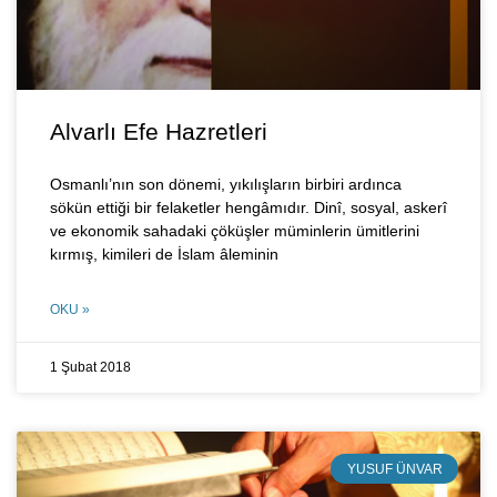
Alvarlı Efe Hazretleri
Osmanlı’nın son dönemi, yıkılışların birbiri ardınca
sökün ettiği bir felaketler hengâmıdır. Dinî, sosyal, askerî
ve ekonomik sahadaki çöküşler müminlerin ümitlerini
kırmış, kimileri de İslam âleminin
OKU »
1 Şubat 2018
YUSUF ÜNVAR