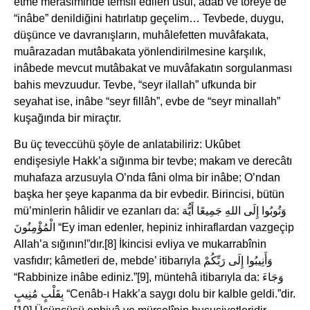
etme merâsiminde temsil edilen usûl, âdâb ve töreye de
“inâbe” denildiğini hatırlatıp geçelim… Tevbede, duygu,
düşünce ve davranışların, muhâlefetten muvâfakata,
muârazadan mutâbakata yönlendirilmesine karşılık,
inâbede mevcut mutâbakat ve muvâfakatın sorgulanması
bahis mevzuudur. Tevbe, “seyr ilallah” ufkunda bir
seyahat ise, inâbe “seyr fillâh”, evbe de “seyr minallah”
kuşağında bir miraçtır.
Bu üç teveccühü şöyle de anlatabiliriz: Ukûbet
endişesiyle Hakk’a sığınma bir tevbe; makam ve derecâtı
muhafaza arzusuyla O’nda fâni olma bir inâbe; O’ndan
başka her şeye kapanma da bir evbedir. Birincisi, bütün
mü’minlerin hâlidir ve ezanları da: وَتُوبُوا إِلَى اللهِ جَمِيعًا أَيُّهَ
الْمُؤْمِنُونَ “Ey iman edenler, hepiniz inhiraflardan vazgeçip
Allah’a sığının!”dır.[8] İkincisi evliya ve mukarrabînin
vasfıdır; kâmetleri de, mebde’ itibarıyla وَأَنِيبُوا إِلَى رَبِّكُمْ
“Rabbinize inâbe ediniz.”[9], müntehâ itibarıyla da: وَجَاءَ
بِقَلْبٍ مُنِيبٍ “Cenâb-ı Hakk’a saygı dolu bir kalble geldi.”dir.