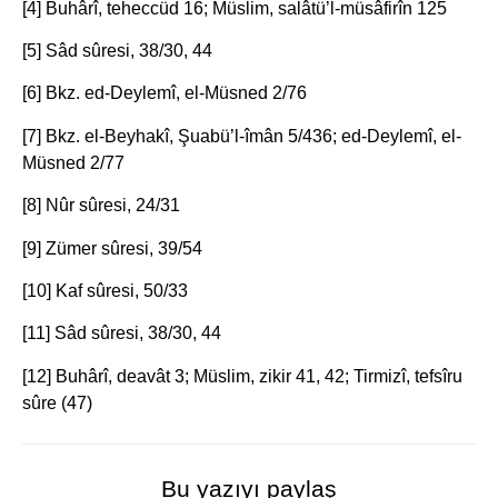
[4] Buhârî, teheccüd 16; Müslim, salâtü’l-müsâfirîn 125
[5] Sâd sûresi, 38/30, 44
[6] Bkz. ed-Deylemî, el-Müsned 2/76
[7] Bkz. el-Beyhakî, Şuabü’l-îmân 5/436; ed-Deylemî, el-
Müsned 2/77
[8] Nûr sûresi, 24/31
[9] Zümer sûresi, 39/54
[10] Kaf sûresi, 50/33
[11] Sâd sûresi, 38/30, 44
[12] Buhârî, deavât 3; Müslim, zikir 41, 42; Tirmizî, tefsîru
sûre (47)
Bu yazıyı paylaş