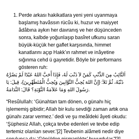
Perde arkası hakikatlara yeni yeni uyanmaya
başlamış havâssın rücûu ki, huzur ve maiyyet
âdâbına aykırı her davranış ve her düşünceden
sonra, kalbde yoğunlaşıp basîret ufkunu saran
büyük-küçük her gaflet karşısında, himmet
kanatlarını açıp Hakk’ın rahmet ve inâyetine
sığınma cehd ü gayretidir. Böyle bir performans
gösteren ruh:
اَلتَّائِبُ مِنَ الذَّنْبِ كَمَنْ لاَ ذَنْبَ لَهُ، فَإِذَا أَحَبَّ اللهُ عَبْدًا لَمْ يَضُرَّهُ
ذَنْبُهُ، ثُمَّ تَلاَ: {إِنَّ اللهَ يُحِبُّ التَّوَّابِينَ وَيُحِبُّ الْمُتَطَهِّرِينَ}، قِيلَ: يَا
رَسُولَ اللهِ وَمَا عَلاَمَةُ التَّوْبَةِ؟ قَالَ: النَّدَامَةُ.
“Resûlullah: ‘Günahtan tam dönen, o günahı hiç
işlememiş gibidir; Allah bir kulu sevdiği zaman artık ona
günahı zarar vermez.’ dedi ve şu meâldeki âyeti okudu:
‘Şüphesiz Allah, çokça tevbe edenleri ve tevbe edip
tertemiz olanları sever.’[2] Tevbenin alâmeti nedir diye
sorulunca da: ‘Gönülden pişmanlıktır’ buyurdular.”[3]