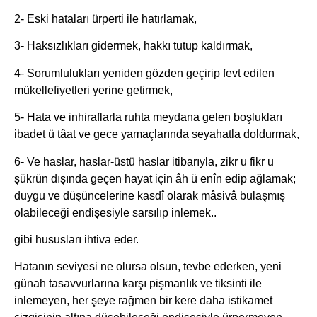
2- Eski hataları ürperti ile hatırlamak,
3- Haksızlıkları gidermek, hakkı tutup kaldırmak,
4- Sorumlulukları yeniden gözden geçirip fevt edilen
mükellefiyetleri yerine getirmek,
5- Hata ve inhiraflarla ruhta meydana gelen boşlukları
ibadet ü tâat ve gece yamaçlarında seyahatla doldurmak,
6- Ve haslar, haslar-üstü haslar itibarıyla, zikr u fikr u
şükrün dışında geçen hayat için âh ü enîn edip ağlamak;
duygu ve düşüncelerine kasdî olarak mâsivâ bulaşmış
olabileceği endişesiyle sarsılıp inlemek..
gibi hususları ihtiva eder.
Hatanın seviyesi ne olursa olsun, tevbe ederken, yeni
günah tasavvurlarına karşı pişmanlık ve tiksinti ile
inlemeyen, her şeye rağmen bir kere daha istikamet