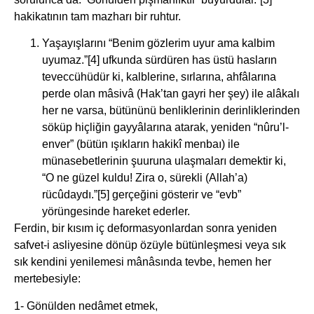
hakikatının tam mazharı bir ruhtur.
Yaşayışlarını “Benim gözlerim uyur ama kalbim
uyumaz.”[4] ufkunda sürdüren has üstü hasların
teveccühüdür ki, kalblerine, sırlarına, ahfâlarına
perde olan mâsivâ (Hak’tan gayri her şey) ile alâkalı
her ne varsa, bütününü benliklerinin derinliklerinden
söküp hiçliğin gayyâlarına atarak, yeniden “nûru’l-
enver” (bütün ışıkların hakikî menbaı) ile
münasebetlerinin şuuruna ulaşmaları demektir ki,
“O ne güzel kuldu! Zira o, sürekli (Allah’a)
rücûdaydı.”[5] gerçeğini gösterir ve “evb”
yörüngesinde hareket ederler.
Ferdin, bir kısım iç deformasyonlardan sonra yeniden
safvet-i asliyesine dönüp özüyle bütünleşmesi veya sık
sık kendini yenilemesi mânâsında tevbe, hemen her
mertebesiyle:
1- Gönülden nedâmet etmek,