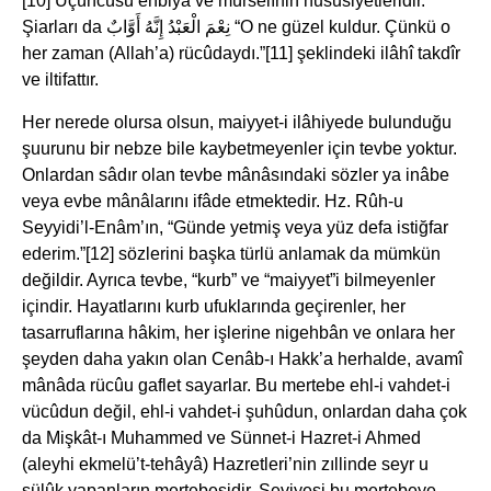
[10] Üçüncüsü enbiyâ ve mürselînin hususiyetleridir.
Şiarları da نِعْمَ الْعَبْدُ إِنَّهُ أَوَّابٌ “O ne güzel kuldur. Çünkü o
her zaman (Allah’a) rücûdaydı.”[11] şeklindeki ilâhî takdîr
ve iltifattır.
Her nerede olursa olsun, maiyyet-i ilâhiyede bulunduğu
şuurunu bir nebze bile kaybetmeyenler için tevbe yoktur.
Onlardan sâdır olan tevbe mânâsındaki sözler ya inâbe
veya evbe mânâlarını ifâde etmektedir. Hz. Rûh-u
Seyyidi’l-Enâm’ın, “Günde yetmiş veya yüz defa istiğfar
ederim.”[12] sözlerini başka türlü anlamak da mümkün
değildir. Ayrıca tevbe, “kurb” ve “maiyyet”i bilmeyenler
içindir. Hayatlarını kurb ufuklarında geçirenler, her
tasarruflarına hâkim, her işlerine nigehbân ve onlara her
şeyden daha yakın olan Cenâb-ı Hakk’a herhalde, avamî
mânâda rücûu gaflet sayarlar. Bu mertebe ehl-i vahdet-i
vücûdun değil, ehl-i vahdet-i şuhûdun, onlardan daha çok
da Mişkât-ı Muhammed ve Sünnet-i Hazret-i Ahmed
(aleyhi ekmelü’t-tehâyâ) Hazretleri’nin zıllinde seyr u
sülûk yapanların mertebesidir. Seviyesi bu mertebeye