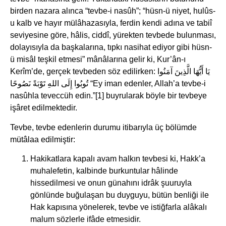
birden nazara alınca “tevbe-i nasûh”; “hüsn-ü niyet, hulûs-
u kalb ve hayır mülâhazasıyla, ferdin kendi adına ve tabiî
seviyesine göre, hâlis, ciddî, yürekten tevbede bulunması,
dolayısıyla da başkalarına, tıpkı nasihat ediyor gibi hüsn-
ü misâl teşkil etmesi” mânâlarına gelir ki, Kur’ân-ı
Kerîm’de, gerçek tevbeden söz edilirken: يَا أَيُّهَا الَّذِينَ آمَنُوا
تُوبُوا إِلَى اللهِ تَوْبَةً نَصُوحًا “Ey iman edenler, Allah’a tevbe-i
nasûhla teveccüh edin.”[1] buyrularak böyle bir tevbeye
işâret edilmektedir.
Tevbe, tevbe edenlerin durumu itibarıyla üç bölümde
mütâlaa edilmiştir:
Hakikatlara kapalı avam halkın tevbesi ki, Hakk’a
muhalefetin, kalbinde burkuntular hâlinde
hissedilmesi ve onun günahını idrâk şuuruyla
gönlünde buğulaşan bu duyguyu, bütün benliği ile
Hak kapısına yönelerek, tevbe ve istiğfarla alâkalı
malum sözlerle ifâde etmesidir.