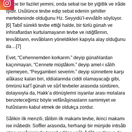
Tevbe bir fazilet yemini, onda sebat ise bir yiğitlik ve irâde
işidir. Usûlünce tevbe edip sebat edenin şehitler
mertebesinde olduğunu Hz. Seyyidü’l-evvâbîn söylüyor.
[6] Tabiî sürekli tevbe ettiği halde, bir türlü günah ve
inhiraflardan kurtulamayanın tevbe ve istiğfârının,
tevvâbların, evvâbların yöneldikleri kapıyla alay olduğunu
da…[7]
Evet, “Cehennemden korkarım.” deyip günahlardan
kaçınmayan, “Cennete müştâkım.” deyip amel-i sâlih
işlemeyen, “Peygamberi severim.” deyip sünnetlere karşı
alâkasız kalan biri, iddialarında ciddi olamayacağı gibi,
ömrünü kat’î günah ve sûrî tevbeler arasında sürdüren,
dolayısıyla da, Hakk’a dönüşlerini isyanlar arası molalara
benzeteceğimiz böyle vefânâşinasların samimiyet ve
hulûslarını kabul etmek de oldukça zordur.
Sâlikin ilk menzili, tâlibin ilk makamı tevbe, ikinci makamı
ise inâbedir. Sofîler arasında, herhangi bir mürşide intisâb