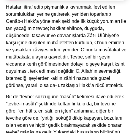
Hataları itiraf edip pişmanlıkla kıvranmak, fevt edilen
sorumlulukları yerine getirerek, yeniden toparlanıp
Cenâb-ı Hakk’a yönelmek şeklinde ilk küçük yorumları ile
tanıyacağımız tevbe; hakikat ehlince, duyguda,
düşüncede, tasavvur ve davranışlarda Zât-ı Ulûhiyet’e
karşı içine düşülen muhâlefetten kurtulup, O’nun emirleri
ve yasakları zâviyesinden, yeniden O’nunla muvâfakat ve
mutâbakata ulaşma gayretidir. Tevbe, sırf bir şeyin
vicdanda kerih görülmesinden dolayı, o şeye karşı tiksinti
duyulması, terk edilmesi değildir. O, Allah’ın sevmediği,
istemediği şeylerden -aklın zâhirî nazarında güzel
görünse, yararlı olsa da- uzaklaşıp Hakk’a rücû etmektir.
Bir de “tevbe” sözcüğüne “nasûh” kelimesi ilave edilerek
“tevbe-i nasûh” şeklinde kullanılır ki, o da, bir tevcihe
göre, “en hâlis, en sâfi, en içten” anlamına, diğer bir
tevcihe göre de, “yırtığı, söküğü dikip kapayan, bozulanı
ıslah eden ve hiçbir gedik bırakmayacak şekilde onaran
tevbe” mânâsına gelir. Yukarıdaki hususların bütününü