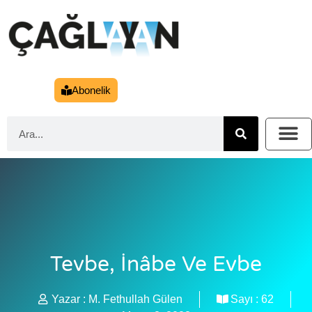
Abonelik
Tevbe, İnâbe Ve Evbe
Yazar :
M. Fethullah Gülen
Sayı :
62