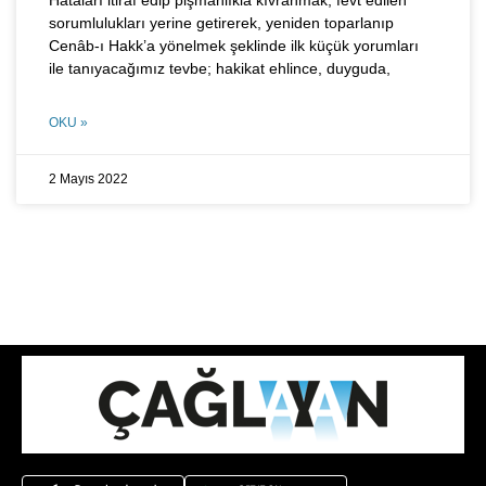
Hataları itiraf edip pişmanlıkla kıvranmak, fevt edilen
sorumlulukları yerine getirerek, yeniden toparlanıp
Cenâb-ı Hakk’a yönelmek şeklinde ilk küçük yorumları
ile tanıyacağımız tevbe; hakikat ehlince, duyguda,
OKU »
2 Mayıs 2022