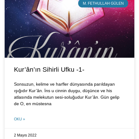
M. FETHULLAH GÜLEN
Kur’ân’ın Sihirli Ufku -1-
Sonsuzun, kelime ve harfler dünyasında parıldayan
ışığıdır Kur’ân. İns u cinnin duygu, düşünce ve his
atlasında melekutun sesi-soluğudur Kur’ân. Gün gelip
de O, en müstesna
OKU »
2 Mayıs 2022