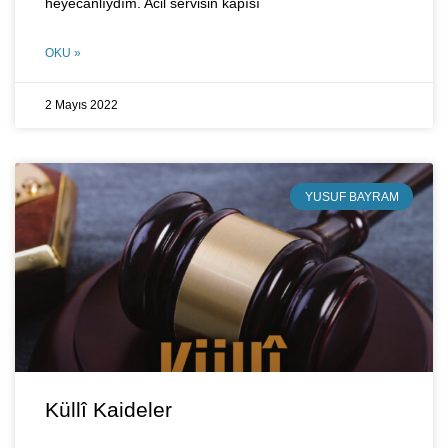
heyecanlıydım. Acil servisin kapısı
OKU »
2 Mayıs 2022
YUSUF BAYRAM
Küllî Kaideler