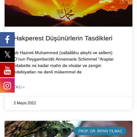
Hakperest Düşünürlerin Tasdikleri
Ve Hazreti Muhammed (sallallâhu aleyhi ve sellem)
O’nun Peygamberidir Annemarie Schimmel “Araplar
hitabette ne kadar mahir de olsalar ve zengin
edebiyatları ne denli mükemmel de
OKU »
2 Mayıs 2022
PROF. DR. İRFAN YILMAZ