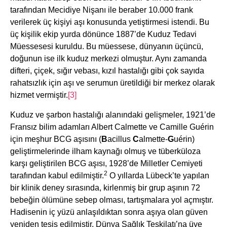
tarafından Mecidiye Nişanı ile beraber 10.000 frank
verilerek üç kişiyi aşı konusunda yetiştirmesi istendi. Bu
üç kişilik ekip yurda dönünce 1887’de Kuduz Tedavi
Müessesesi kuruldu. Bu müessese, dünyanın üçüncü,
doğunun ise ilk kuduz merkezi olmuştur. Aynı zamanda
difteri, çiçek, sığır vebası, kızıl hastalığı gibi çok sayıda
rahatsızlık için aşı ve serumun üretildiği bir merkez olarak
hizmet vermiştir.
[3]
Kuduz ve şarbon hastalığı alanındaki gelişmeler, 1921’de
Fransız bilim adamları Albert Calmette ve Camille Guérin
için meşhur BCG aşısını (
B
acillus
C
almette-
G
uérin)
geliştirmelerinde ilham kaynağı olmuş ve tüberküloza
karşı geliştirilen BCG aşısı, 1928’de Milletler Cemiyeti
2
tarafından kabul edilmiştir.
O yıllarda Lübeck’te yapılan
bir klinik deney sırasında, kirlenmiş bir grup aşının 72
bebeğin ölümüne sebep olması, tartışmalara yol açmıştır.
Hadisenin iç yüzü anlaşıldıktan sonra aşıya olan güven
yeniden tesis edilmiştir. Dünya Sağlık Teşkilatı’na üye