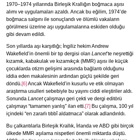
1970–1974 yıllarında Birleşik Krallığın boğmaca aşısı
alımı ve uygulamaları azaldı. Ancak bu eğilim, 1974’de
boğmaca salgını ile sonuçlandı ve ölümlü vakaların
görülmesi üzerine aşı uygulamalarına eskiden olduğu
gibi devam edildi.
Son yıllarda aşı karşıtlığı; İngiliz hekim Andrew
Wakefield’in önemli bir tıp dergisi olan
Lancet
’te neşrettiği
kızamık, kabakulak ve kızamıkçık (MMR) aşısı ile küçük
çocuklarda otizm gelişimi arasında bağlantı olduğunu
iddia eden makalesinin ardından güçlü şekilde geri
döndü.
[6]
Ancak Wakefield’in kusurlu ve etik olmayan
araştırma usulleri sebebiyle bu yayını ciddi eleştiriler aldı.
Sonunda
Lancet
çalışmayı geri çekti ve dergi editörü
çalışmayı “tamamen yanlış” ilan etti.
[7]
Bu çalışma, 100 yıl
içindeki “en zararlı tıbbî aldatmaca” olarak adlandırıldı.
Bu çalkantılarla Birleşik Krallık, İrlanda ve ABD gibi birçok
ülkede MMR aşılama nispetleri önemli miktarda düştü.