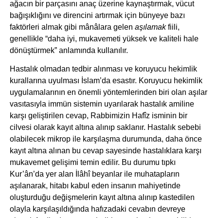
ağacın bir parçasını anaç üzerine kaynaştırmak, vücut
bağışıklığını ve direncini artırmak için bünyeye bazı
faktörleri almak gibi mânâlara gelen
aşılamak
fiili,
genellikle “daha iyi, mukavemeti yüksek ve kaliteli hale
dönüştürmek” anlamında kullanılır.
Hastalık olmadan tedbir alınması ve koruyucu hekimlik
kurallarına uyulması İslam’da esastır. Koruyucu hekimlik
uygulamalarının en önemli yöntemlerinden biri olan aşılar
vasıtasıyla immün sistemin uyarılarak hastalık amiline
karşı geliştirilen cevap, Rabbimizin Hafîz isminin bir
cilvesi olarak kayıt altına alınıp saklanır. Hastalık sebebi
olabilecek mikrop ile karşılaşma durumunda, daha önce
kayıt altına alınan bu cevap sayesinde hastalıklara karşı
mukavemet gelişimi temin edilir. Bu durumu tıpkı
Kur’ân’da yer alan İlâhî beyanlar ile muhatapların
aşılanarak, hitabı kabul eden insanın mahiyetinde
oluşturduğu değişmelerin kayıt altına alınıp kastedilen
olayla karşılaşıldığında hafızadaki cevabın devreye