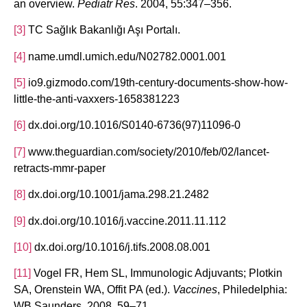
an overview.
Pediatr Res
. 2004, 55:347–356.
[3]
TC Sağlık Bakanlığı Aşı Portalı.
[4]
name.umdl.umich.edu/N02782.0001.001
[5]
io9.gizmodo.com/19th-century-documents-show-how-
little-the-anti-vaxxers-1658381223
[6]
dx.doi.org/10.1016/S0140-6736(97)11096-0
[7]
www.theguardian.com/society/2010/feb/02/lancet-
retracts-mmr-paper
[8]
dx.doi.org/10.1001/jama.298.21.2482
[9]
dx.doi.org/10.1016/j.vaccine.2011.11.112
[10]
dx.doi.org/10.1016/j.tifs.2008.08.001
[11]
Vogel FR, Hem SL, Immunologic Adjuvants; Plotkin
SA, Orenstein WA, Offit PA (ed.).
Vaccines
, Philedelphia:
WB Saunders, 2008, 59–71.