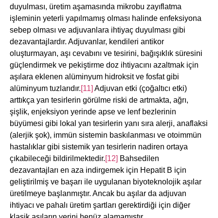
duyulması, üretim aşamasında mikrobu zayıflatma
işleminin yeterli yapılmamış olması halinde enfeksiyona
sebep olması ve adjuvanlara ihtiyaç duyulması gibi
dezavantajlardır. Adjuvanlar, kendileri antikor
oluşturmayan, aşı cevabını ve tesirini, bağışıklık süresini
güçlendirmek ve pekiştirme doz ihtiyacını azaltmak için
aşılara eklenen alüminyum hidroksit ve fosfat gibi
alüminyum tuzlarıdır.
[11]
Adjuvan etki (çoğaltıcı etki)
arttıkça yan tesirlerin görülme riski de artmakta, ağrı,
şişlik, enjeksiyon yerinde apse ve lenf bezlerinin
büyümesi gibi lokal yan tesirlerin yanı sıra alerji, anaflaksi
(alerjik şok), immün sistemin baskılanması ve otoimmün
hastalıklar gibi sistemik yan tesirlerin nadiren ortaya
çıkabileceği bildirilmektedir.
[12]
Bahsedilen
dezavantajları en aza indirgemek için Hepatit B için
geliştirilmiş ve başarı ile uygulanan biyoteknolojik aşılar
üretilmeye başlanmıştır. Ancak bu aşılar da adjuvan
ihtiyacı ve pahalı üretim şartları gerektirdiği için diğer
klasik aşıların yerini henüz alamamıştır.