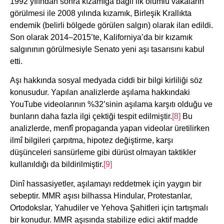
1992 yılından sonra kızamığa bağlı ilk ölümlü vakaların
görülmesi ile 2008 yılında kızamık, Birleşik Krallıkta
endemik (belirli bölgede görülen salgın) olarak ilan edildi.
Son olarak 2014–2015’te, Kaliforniya’da bir kızamık
salgınının görülmesiyle Senato yeni aşı tasarısını kabul
etti.
Aşı hakkında sosyal medyada ciddi bir bilgi kirliliği söz
konusudur. Yapılan analizlerde aşılama hakkındaki
YouTube videolarının %32’sinin aşılama karşıtı olduğu ve
bunların daha fazla ilgi çektiği tespit edilmiştir.
[8]
Bu
analizlerde, menfî propaganda yapan videolar üretilirken
ilmî bilgileri çarpıtma, hipotez değiştirme, karşı
düşünceleri sansürleme gibi dürüst olmayan taktikler
kullanıldığı da bildirilmiştir.
[9]
Dinî hassasiyetler, aşılamayı reddetmek için yaygın bir
sebeptir. MMR aşısı bilhassa Hindular, Protestanlar,
Ortodokslar, Yahudiler ve Yehova Şahitleri için tartışmalı
bir konudur. MMR aşısında stabilize edici aktif madde