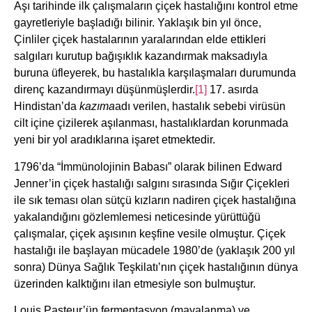
Aşı tarihinde ilk çalışmaların çiçek hastalığını kontrol etme
gayretleriyle başladığı bilinir. Yaklaşık bin yıl önce,
Çinliler çiçek hastalarının yaralarından elde ettikleri
salgıları kurutup bağışıklık kazandırmak maksadıyla
buruna üfleyerek, bu hastalıkla karşılaşmaları durumunda
direnç kazandırmayı düşünmüşlerdir.
[1]
17. asırda
Hindistan’da
kazıma
adı verilen, hastalık sebebi virüsün
cilt içine çizilerek aşılanması, hastalıklardan korunmada
yeni bir yol aradıklarına işaret etmektedir.
1796’da “İmmünolojinin Babası” olarak bilinen Edward
Jenner’in çiçek hastalığı salgını sırasında Sığır Çiçekleri
ile sık teması olan sütçü kızların nadiren çiçek hastalığına
yakalandığını gözlemlemesi neticesinde yürüttüğü
çalışmalar, çiçek aşısının keşfine vesile olmuştur. Çiçek
hastalığı ile başlayan mücadele 1980’de (yaklaşık 200 yıl
sonra) Dünya Sağlık Teşkilatı’nın çiçek hastalığının dünya
üzerinden kalktığını ilan etmesiyle son bulmuştur.
Louis Pasteur’ün fermentasyon (mayalanma) ve