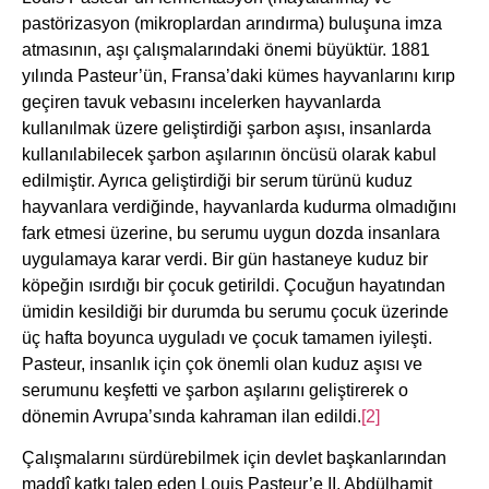
pastörizasyon (mikroplardan arındırma) buluşuna imza
atmasının, aşı çalışmalarındaki önemi büyüktür. 1881
yılında Pasteur’ün, Fransa’daki kümes hayvanlarını kırıp
geçiren tavuk vebasını incelerken hayvanlarda
kullanılmak üzere geliştirdiği şarbon aşısı, insanlarda
kullanılabilecek şarbon aşılarının öncüsü olarak kabul
edilmiştir. Ayrıca geliştirdiği bir serum türünü kuduz
hayvanlara verdiğinde, hayvanlarda kudurma olmadığını
fark etmesi üzerine, bu serumu uygun dozda insanlara
uygulamaya karar verdi. Bir gün hastaneye kuduz bir
köpeğin ısırdığı bir çocuk getirildi. Çocuğun hayatından
ümidin kesildiği bir durumda bu serumu çocuk üzerinde
üç hafta boyunca uyguladı ve çocuk tamamen iyileşti.
Pasteur, insanlık için çok önemli olan kuduz aşısı ve
serumunu keşfetti ve şarbon aşılarını geliştirerek o
dönemin Avrupa’sında kahraman ilan edildi.
[2]
Çalışmalarını sürdürebilmek için devlet başkanlarından
maddî katkı talep eden Louis Pasteur’e II. Abdülhamit