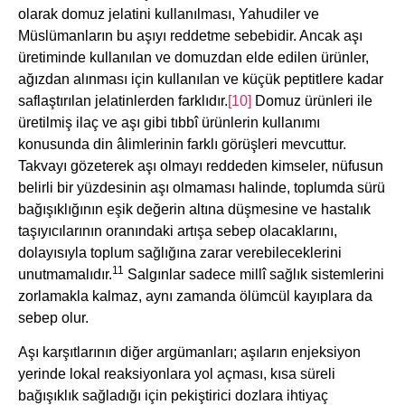
olarak domuz jelatini kullanılması, Yahudiler ve
Müslümanların bu aşıyı reddetme sebebidir. Ancak aşı
üretiminde kullanılan ve domuzdan elde edilen ürünler,
ağızdan alınması için kullanılan ve küçük peptitlere kadar
saflaştırılan jelatinlerden farklıdır.
[10]
Domuz ürünleri ile
üretilmiş ilaç ve aşı gibi tıbbî ürünlerin kullanımı
konusunda din âlimlerinin farklı görüşleri mevcuttur.
Takvayı gözeterek aşı olmayı reddeden kimseler, nüfusun
belirli bir yüzdesinin aşı olmaması halinde, toplumda sürü
bağışıklığının eşik değerin altına düşmesine ve hastalık
taşıyıcılarının oranındaki artışa sebep olacaklarını,
dolayısıyla toplum sağlığına zarar verebileceklerini
11
unutmamalıdır.
Salgınlar sadece millî sağlık sistemlerini
zorlamakla kalmaz, aynı zamanda ölümcül kayıplara da
sebep olur.
Aşı karşıtlarının diğer argümanları; aşıların enjeksiyon
yerinde lokal reaksiyonlara yol açması, kısa süreli
bağışıklık sağladığı için pekiştirici dozlara ihtiyaç