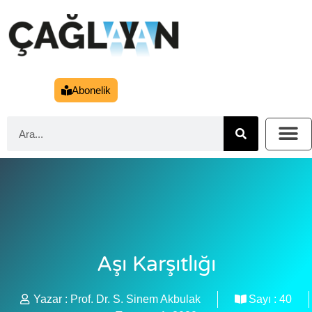
Abonelik
Aşı Karşıtlığı
Yazar :
Prof. Dr. S. Sinem Akbulak
Sayı :
40