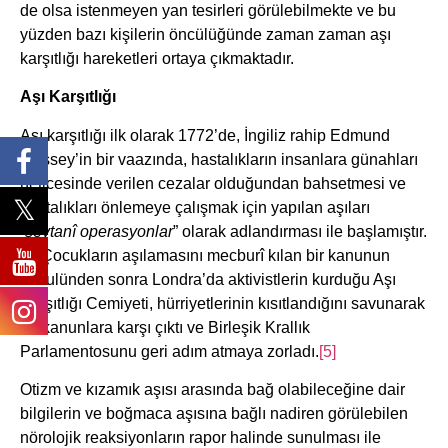
de olsa istenmeyen yan tesirleri görülebilmekte ve bu
yüzden bazı kişilerin öncülüğünde zaman zaman aşı
karşıtlığı hareketleri ortaya çıkmaktadır.
Aşı Karşıtlığı
Aşı karşıtlığı ilk olarak 1772’de, İngiliz rahip Edmund
Massey’in bir vaazında, hastalıkların insanlara günahları
neticesinde verilen cezalar olduğundan bahsetmesi ve
hastalıkları önlemeye çalışmak için yapılan aşıları
“
şeytanî operasyonlar
” olarak adlandırması ile başlamıştır.
[4]
Çocukların aşılamasını mecburî kılan bir kanunun
kabulünden sonra Londra’da aktivistlerin kurduğu Aşı
Karşıtlığı Cemiyeti, hürriyetlerinin kısıtlandığını savunarak
bu kanunlara karşı çıktı ve Birleşik Krallık
Parlamentosunu geri adım atmaya zorladı.
[5]
Otizm ve kızamık aşısı arasında bağ olabileceğine dair
bilgilerin ve boğmaca aşısına bağlı nadiren görülebilen
nörolojik reaksiyonların rapor halinde sunulması ile