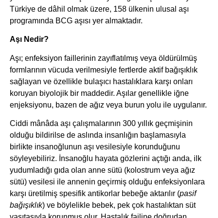
Türkiye de dâhil olmak üzere, 158 ülkenin ulusal aşı
programında BCG aşısı yer almaktadır.
Aşı Nedir?
Aşı; enfeksiyon faillerinin zayıflatılmış veya öldürülmüş
formlarının vücuda verilmesiyle fertlerde aktif bağışıklık
sağlayan ve özellikle bulaşıcı hastalıklara karşı onları
koruyan biyolojik bir maddedir. Aşılar genellikle iğne
enjeksiyonu, bazen de ağız veya burun yolu ile uygulanır.
Ciddi mânâda aşı çalışmalarının 300 yıllık geçmişinin
olduğu bildirilse de aslında insanlığın başlamasıyla
birlikte insanoğlunun aşı vesilesiyle korunduğunu
söyleyebiliriz. İnsanoğlu hayata gözlerini açtığı anda, ilk
yudumladığı gıda olan anne sütü (kolostrum veya ağız
sütü) vesilesi ile annenin geçirmiş olduğu enfeksiyonlara
karşı üretilmiş spesifik antikorlar bebeğe aktarılır (
pasif
bağışıklık
) ve böylelikle bebek, pek çok hastalıktan süt
vasıtasıyla korunmuş olur. Hastalık failine doğrudan