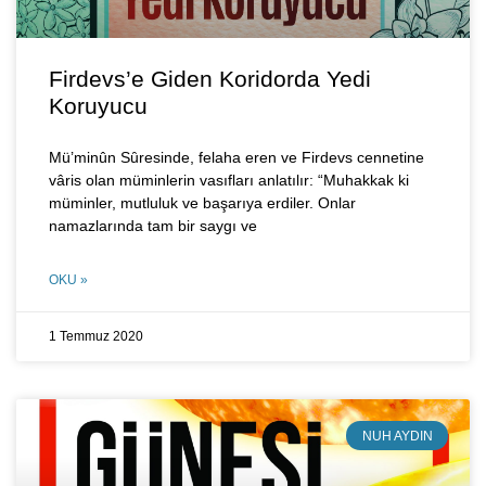
Firdevs’e Giden Koridorda Yedi
Koruyucu
Mü’minûn Sȗresinde, felaha eren ve Firdevs cennetine
vâris olan müminlerin vasıfları anlatılır: “Muhakkak ki
müminler, mutluluk ve başarıya erdiler. Onlar
namazlarında tam bir saygı ve
OKU »
1 Temmuz 2020
NUH AYDIN