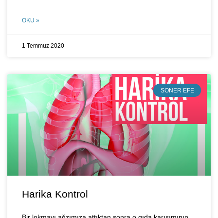
OKU »
1 Temmuz 2020
SONER EFE
Harika Kontrol
Bir lokmayı ağzımıza attıktan sonra o gıda karışımının