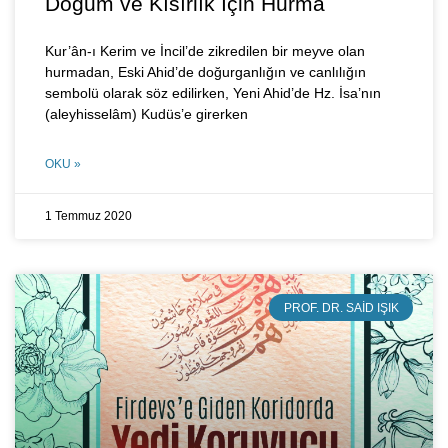
Doğum ve Kısırlık İçin Hurma
Kur’ân-ı Kerim ve İncil’de zikredilen bir meyve olan
hurmadan, Eski Ahid’de doğurganlığın ve canlılığın
sembolü olarak söz edilirken, Yeni Ahid’de Hz. İsa’nın
(aleyhisselâm) Kudüs’e girerken
OKU »
1 Temmuz 2020
PROF. DR. SAID IŞIK