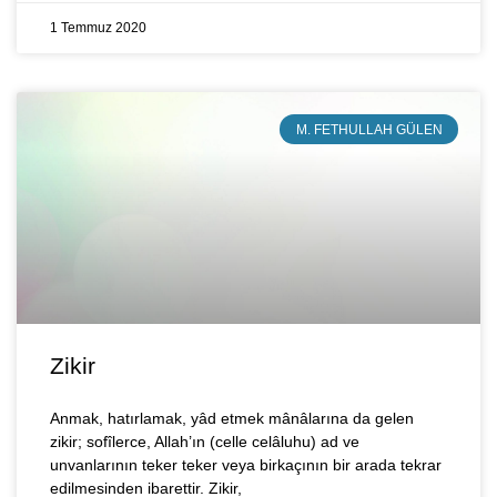
1 Temmuz 2020
M. FETHULLAH GÜLEN
Zikir
Anmak, hatırlamak, yâd etmek mânâlarına da gelen
zikir; sofîlerce, Allah’ın (celle celâluhu) ad ve
unvanlarının teker teker veya birkaçının bir arada tekrar
edilmesinden ibarettir. Zikir,