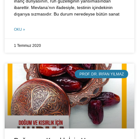
inanç dünyasının, ruh güzelliğinin yansımasından
ibarettir. Mevlana’nın ifadesiyle, testinin içindekinin
dışarıya sızmasıdır. Bu durum neredeyse bütün sanat
OKU »
1 Temmuz 2020
PROF. DR. İRFAN YILMAZ