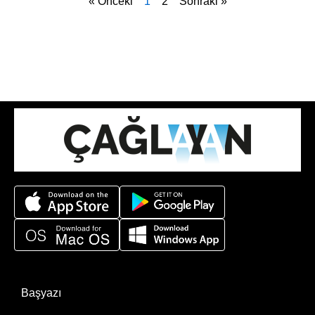
« Önceki
1
2
Sonraki »
Başyazı