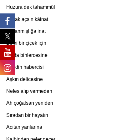
Huzura dek tahammül
Kucak açsın kâinat
Yaşanmışlığa inat
Belki bir çiçek için
Ya da binlercesine
Ümidin habercisi
Aşkın delicesine
Nefes alıp vermeden
Ah çoğalsan yeniden
Sıradan bir hayatın
Acıtan yanlarına
Kalbinden neler geçer