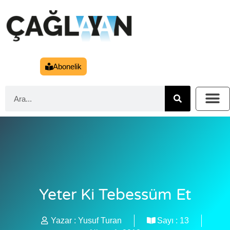
Abonelik
Yeter Ki Tebessüm Et
Yazar :
Yusuf Turan
Sayı :
13