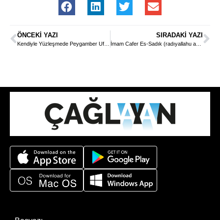
ÖNCEKI YAZI
SIRADAKI YAZI
Kendiyle Yüzleşmede Peygamber Ufku-2
İmam Cafer Es-Sadık (radıyallahu anh)