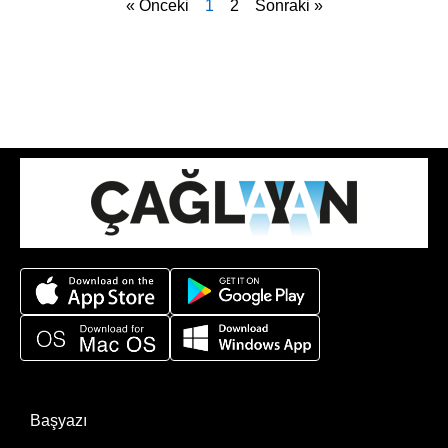
« Önceki
1
2
Sonraki »
Başyazı