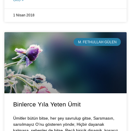
OKU »
1 Nisan 2018
M. FETHULLAH GÜLEN
Binlerce Yıla Yeten Ümit
Ümitler bütün bitse, her şey savrulup gitse, Sarsmasın,
sarsılmayız O’nu gösteren yönde; Hiçbir dayanak
kalmasa, sebepler de bitse, Recâ biricik dinamik, koşarız