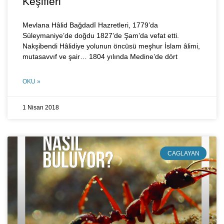
Keşifleri
Mevlana Hâlid Bağdadî Hazretleri, 1779’da
Süleymaniye’de doğdu 1827’de Şam’da vefat etti.
Nakşibendi Hâlidiye yolunun öncüsü meşhur İslam âlimi,
mutasavvıf ve şair… 1804 yılında Medine’de dört
OKU »
1 Nisan 2018
CAGLAYAN