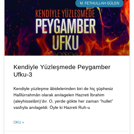
M. FETHULLAH GÜLEN
Kendiyle Yüzleşmede Peygamber
Ufku-3
Kendiyle yüzleşme âbidelerinden biri de hiç şüphesiz
Halîlürrahmân olarak anılagelen Hazreti İbrahim
(aleyhisselâm)’dır. O, yerde gökte her zaman “hullet”
vasfıyla anılageldi. Öyle ki Hazreti Ruh-u
OKU »