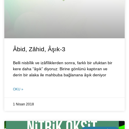
Âbid, Zâhid, Âşık-3
Belli nisbîlik ve izâfîliklerden sonra, farklı bir ufuktan bir
kere daha “âşık” diyoruz: Birine gönlünü kaptıran ve
derin bir alaka ile mahbuba bağlanana âşık deniyor
OKU »
1 Nisan 2018