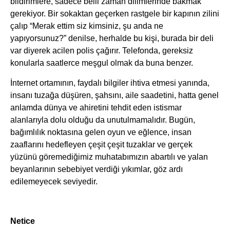
bildirimlere, sadece belli zaman dilimlerinde bakmak
gerekiyor. Bir sokaktan geçerken rastgele bir kapının zilini
çalıp “Merak ettim siz kimsiniz, şu anda ne
yapıyorsunuz?” denilse, herhalde bu kişi, burada bir deli
var diyerek acilen polis çağırır. Telefonda, gereksiz
konularla saatlerce meşgul olmak da buna benzer.
İnternet ortamının, faydalı bilgiler ihtiva etmesi yanında,
insanı tuzağa düşüren, şahsını, aile saadetini, hatta genel
anlamda dünya ve ahiretini tehdit eden istismar
alanlarıyla dolu olduğu da unutulmamalıdır. Bugün,
bağımlılık noktasına gelen oyun ve eğlence, insan
zaaflarını hedefleyen çeşit çeşit tuzaklar ve gerçek
yüzünü göremediğimiz muhatabımızın abartılı ve yalan
beyanlarının sebebiyet verdiği yıkımlar, göz ardı
edilemeyecek seviyedir.
Netice