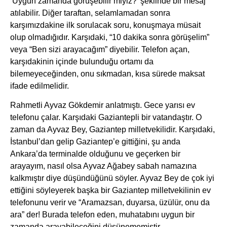
‘Uygun zamanda görüşebilir miyiz?’ şeklinde bir mesaj
atılabilir. Diğer taraftan, selamlamadan sonra
karşımızdakine ilk sorulacak soru, konuşmaya müsait
olup olmadığıdır. Karşıdaki, “10 dakika sonra görüşelim”
veya “Ben sizi arayacağım” diyebilir. Telefon açan,
karşıdakinin içinde bulunduğu ortamı da
bilemeyeceğinden, onu sıkmadan, kısa sürede maksat
ifade edilmelidir.
Rahmetli Ayvaz Gökdemir anlatmıştı. Gece yarısı ev
telefonu çalar. Karşıdaki Gaziantepli bir vatandaştır. O
zaman da Ayvaz Bey, Gaziantep milletvekilidir. Karşıdaki,
İstanbul’dan gelip Gaziantep’e gittiğini, şu anda
Ankara’da terminalde olduğunu ve geçerken bir
arayayım, nasıl olsa Ayvaz Ağabey sabah namazına
kalkmıştır diye düşündüğünü söyler. Ayvaz Bey de çok iyi
ettiğini söyleyerek başka bir Gaziantep milletvekilinin ev
telefonunu verir ve “Aramazsan, duyarsa, üzülür, onu da
ara” der! Burada telefon eden, muhatabını uygun bir
zamanda arayabileceğini düşünememiştir.