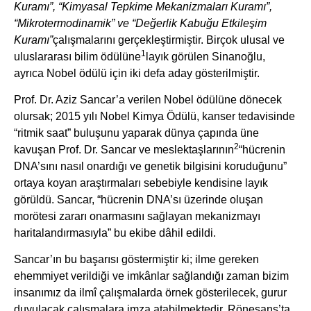
Kuramı”, “Kimyasal Tepkime Mekanizmaları Kuramı”,
“Mikrotermodinamik” ve “Değerlik Kabuğu Etkileşim
Kuramı”
çalışmalarını gerçekleştirmiştir. Birçok ulusal ve
1
uluslararası bilim ödülüne
layık görülen Sinanoğlu,
ayrıca Nobel ödülü için iki defa aday gösterilmiştir.
Prof. Dr. Aziz Sancar’a verilen Nobel ödülüne dönecek
olursak; 2015 yılı Nobel Kimya Ödülü, kanser tedavisinde
“ritmik saat” buluşunu yaparak dünya çapında üne
2
kavuşan Prof. Dr. Sancar ve meslektaşlarının
“hücrenin
DNA’sını nasıl onardığı ve genetik bilgisini koruduğunu”
ortaya koyan araştırmaları sebebiyle kendisine layık
görüldü. Sancar, “hücrenin DNA’sı üzerinde oluşan
morötesi zararı onarmasını sağlayan mekanizmayı
haritalandırmasıyla” bu ekibe dâhil edildi.
Sancar’ın bu başarısı göstermiştir ki; ilme gereken
ehemmiyet verildiği ve imkânlar sağlandığı zaman bizim
insanımız da ilmî çalışmalarda örnek gösterilecek, gurur
duyulacak çalışmalara imza atabilmektedir. Rönesans’ta