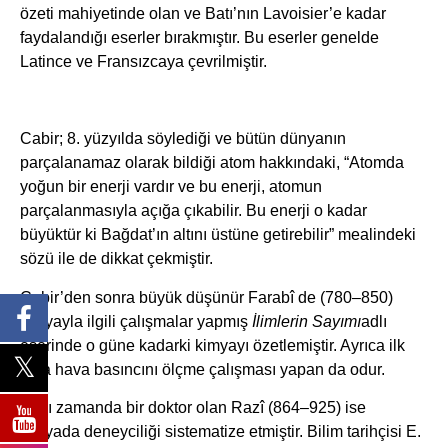
özeti mahiyetinde olan ve Batı’nın Lavoisier’e kadar
faydalandığı eserler bırakmıştır. Bu eserler genelde
Latince ve Fransızcaya çevrilmiştir.
Cabir; 8. yüzyılda söylediği ve bütün dünyanın
parçalanamaz olarak bildiği atom hakkındaki, “Atomda
yoğun bir enerji vardır ve bu enerji, atomun
parçalanmasıyla açığa çıkabilir. Bu enerji o kadar
büyüktür ki Bağdat’ın altını üstüne getirebilir” mealindeki
sözü ile de dikkat çekmiştir.
Cabir’den sonra büyük düşünür Farabî de (780–850)
kimyayla ilgili çalışmalar yapmış
İlimlerin Sayımı
adlı
eserinde o güne kadarki kimyayı özetlemiştir. Ayrıca ilk
defa hava basıncını ölçme çalışması yapan da odur.
Aynı zamanda bir doktor olan Razî (864–925) ise
kimyada deneyciliği sistematize etmiştir. Bilim tarihçisi E.