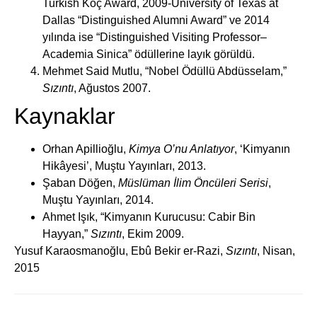
Turkish Koç Award, 2009-University of Texas at
Dallas “Distinguished Alumni Award” ve 2014
yılında ise “Distinguished Visiting Professor–
Academia Sinica” ödüllerine layık görüldü.
Mehmet Said Mutlu, “Nobel Ödüllü Abdüsselam,”
Sızıntı
, Ağustos 2007.
Kaynaklar
Orhan Apillioğlu,
Kimya O’nu Anlatıyor
, ‘Kimyanın
Hikâyesi’, Muştu Yayınları, 2013.
Şaban Döğen,
Müslüman İlim Öncüleri Serisi
,
Muştu Yayınları, 2014.
Ahmet Işık, “Kimyanın Kurucusu: Cabir Bin
Hayyan,”
Sızıntı
, Ekim 2009.
Yusuf Karaosmanoğlu, Ebû Bekir er-Razi,
Sızıntı
, Nisan,
2015