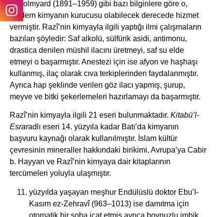
J. Holmyard (1891–1959) gibi bazı bilginlere göre o,
modern kimyanın kurucusu olabilecek derecede hizmet
vermiştir. Razî’nin kimyayla ilgili yaptığı ilmi çalışmaların
bazıları şöyledir: Saf alkolü, sülfürik asidi, antimonu,
drastica denilen müshil ilacını üretmeyi, saf su elde
etmeyi o başarmıştır. Anestezi için ise afyon ve haşhaşı
kullanmış, ilaç olarak cıva terkiplerinden faydalanmıştır.
Ayrıca hap şeklinde verilen göz ilacı yapmış, şurup,
meyve ve bitki şekerlemeleri hazırlamayı da başarmıştır.
Razî’nin kimyayla ilgili 21 eseri bulunmaktadır.
Kitabü’l-
Esrar
adlı eseri 14. yüzyıla kadar Batı’da kimyanın
başvuru kaynağı olarak kullanılmıştır. İslam kültür
çevresinin mineraller hakkındaki birikimi, Avrupa’ya Cabir
b. Hayyan ve Razî’nin kimyaya dair kitaplarının
tercümeleri yoluyla ulaşmıştır.
yüzyılda yaşayan meşhur Endülüslü doktor Ebu’l-
Kasım ez-Zehravî (963–1013) ise damıtma için
otomatik bir soba icat etmiş ayrıca boynuzlu imbik,