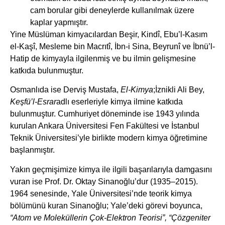
cam borular gibi deneylerde kullanılmak üzere
kaplar yapmıştır.
Yine Müslüman kimyacılardan Beşir, Kindî, Ebu’l-Kasım
el-Kaşî, Mesleme bin Macrıtî, İbn-i Sina, Beyrunî ve İbnü’l-
Hatip de kimyayla ilgilenmiş ve bu ilmin gelişmesine
katkıda bulunmuştur.
Osmanlıda ise Derviş Mustafa,
El-Kimya
;İznikli Ali Bey,
Keşfü’l-Esrar
adlı eserleriyle kimya ilmine katkıda
bulunmuştur. Cumhuriyet döneminde ise 1943 yılında
kurulan Ankara Üniversitesi Fen Fakültesi ve İstanbul
Teknik Üniversitesi’yle birlikte modern kimya öğretimine
başlanmıştır.
Yakın geçmişimize kimya ile ilgili başarılarıyla damgasını
vuran ise Prof. Dr. Oktay Sinanoğlu’dur (1935–2015).
1964 senesinde, Yale Üniversitesi’nde teorik kimya
bölümünü kuran Sinanoğlu; Yale’deki görevi boyunca,
“Atom ve Moleküllerin Çok-Elektron Teorisi”, “Çözgeniter