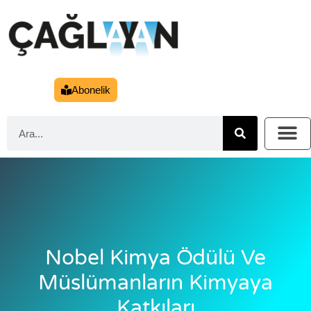
Abonelik
Nobel Kimya Ödülü Ve
Müslümanların Kimyaya
Katkıları