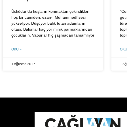
Üsküdar’da kuşların konmaktan çekindikleri
“Ce
hoş bir camiden, ezan-ı Muhammedî sesi
get
yükseliyor. Düşüyor balık tutan adamların
türe
oltası. Balonlar kaçıyor minik parmaklarından
top
çocukların. Vapurlar hiç şaşmadan tamamlıyor
top
OKU »
OKU
1 Ağustos 2017
1 Ağ