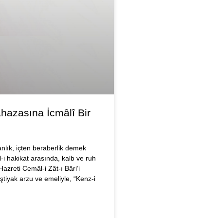
hazasına İcmâlî Bir
anlık, içten beraberlik demek
l-i hakikat arasında, kalb ve ruh
azreti Cemâl-i Zât-ı Bâri’i
tiyak arzu ve emeliyle, “Kenz-i