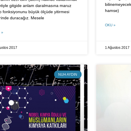
bilinemeyece
etiyle gitgide anlam daralmasına maruz
hamse)
ıp fonksiyonunu büyük ölçüde yitirmesi
rinde duracağız. Mesele
OKU »
 »
ustos 2017
1 Ağustos 2017
NUH AYDIN