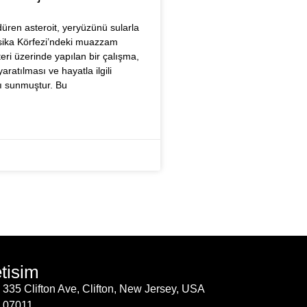
düren asteroit, yeryüzünü sularla
ika Körfezi’ndeki muazzam
eri üzerinde yapılan bir çalışma,
aratılması ve hayatla ilgili
rı sunmuştur. Bu
etisim
335 Clifton Ave, Clifton, New Jersey, USA
07011