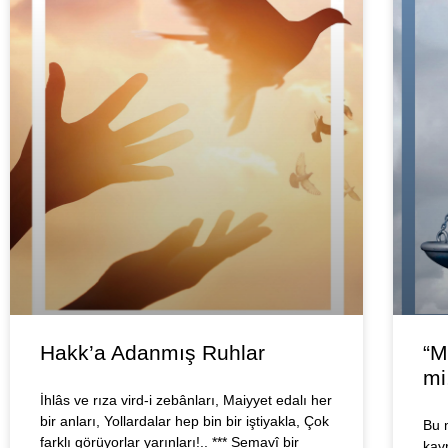
Hakk’a Adanmış Ruhlar
“M
mi
İhlâs ve rıza vird-i zebânları, Maiyyet edalı her
bir anları, Yollardalar hep bin bir iştiyakla, Çok
Bu 
farklı görüyorlar yarınları!.. *** Semavî bir
kav