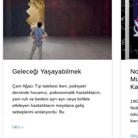
Geleceği Yaşayabilmek
No
Mü
Ka
Çam Ağacı Tıp talebesi iken, psikiyatri
dersinde hocamız, psikosomatik hastalıkların,
yani ruh ve bedeni ayrı ayrı veya birlikte
1901
etkileyen hastalıkların meydana geliş
Nobe
sebeplerini anlatıyordu. Bu
ödül
barı
OKU »
OKU