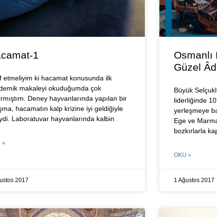
camat-1
Osmanlı
Güzel Âd
raf etmeliyim ki hacamat konusunda ilk
demik makaleyi okuduğumda çok
Büyük Selçuklu
ırmıştım. Deney hayvanlarında yapılan bir
liderliğinde 1
şma, hacamatın kalp krizine iyi geldiğiyle
yerleşmeye ba
liydi. Laboratuvar hayvanlarında kalbin
Ege ve Marmara
bozkırlarla ka
 »
OKU »
ustos 2017
1 Ağustos 2017