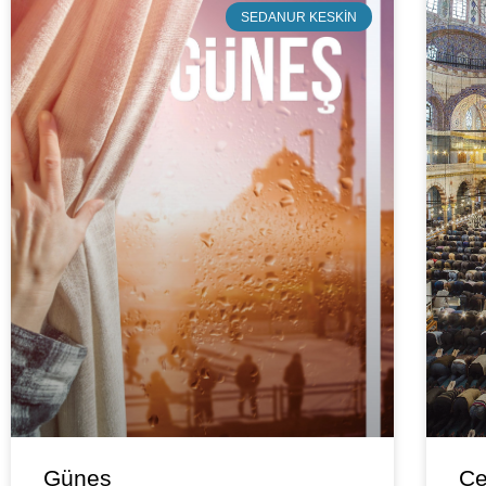
SEDANUR KESKIN
Güneş
Ce