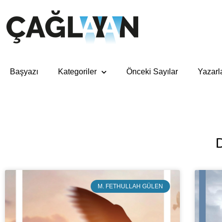
Başyazı
Kategoriler
Önceki Sayılar
Yazarl
M. FETHULLAH GÜLEN