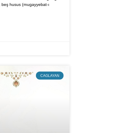
k beş husus (mugayyebat-ı
CAGLAYAN