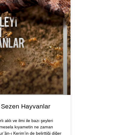
i Sezen Hayvanlar
lı aklı ve ilmi ile bazı şeyleri
 mesela kıyametin ne zaman
r’ân-ı Kerim’in de belirttiği diğer