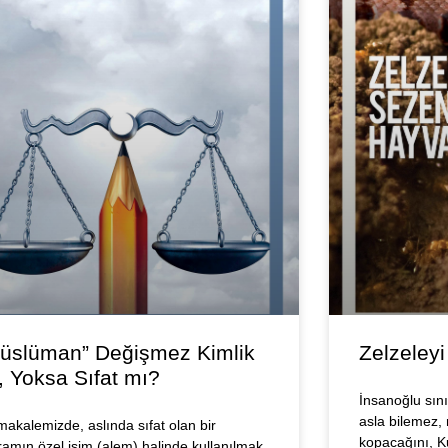
üslüman” Değişmez Kimlik
Zelzeley
, Yoksa Sıfat mı?
İnsanoğlu sınır
asla bilemez,
makalemizde, aslında sıfat olan bir
kopacağını, Ku
ramın özel isim (alem) halinde kullanılmak