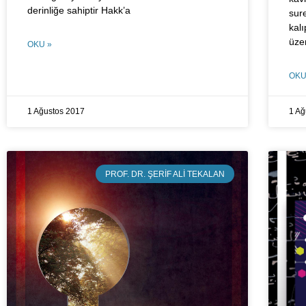
derinliğe sahiptir Hakk’a
sur
kal
üze
OKU »
OKU
1 Ağustos 2017
1 Ağ
PROF. DR. ŞERIF ALI TEKALAN