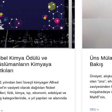
bel Kimya Ödülü ve
Üns Müla
slümanların Kimyaya
Bakış
tkıları
Ünsiyet, alışk
olan “üns”; eh
 yılından beri İsveçli kimyager Alfred
zaviyesinden H
l’in vasiyeti olarak dağıtılan Nobel
müşahedeye iş
leri; fizik, kimya, tıp, ekonomi, edebiyat ve
Mahfî”nin,
ş kategorilerinde, o yıl yapılan ve alanında
OKU »
 »