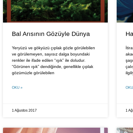
Bal Arısının Gözüyle Dünya
Ha
Yeryüzü ve gökyüzü çıplak gözle görülebilen
İti
ve görülemeyen, sayısız dalga boyundaki
aka
renkler ile ifade edilen “ışık” ile doludur.
şaş
“Görünen ışık” dendiğinde, genellikle çıplak
çalı
gözümüzle görülebilen
ilgi
OKU »
OKU
1 Ağustos 2017
1 Ağ