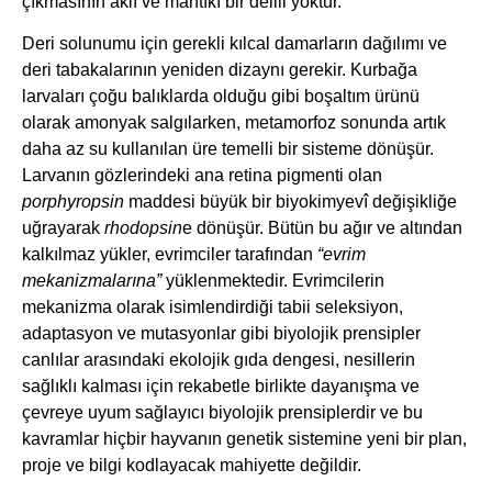
çıkmasının aklî ve mantıkî bir delili yoktur.
Deri solunumu için gerekli kılcal damarların dağılımı ve
deri tabakalarının yeniden dizaynı gerekir. Kurbağa
larvaları çoğu balıklarda olduğu gibi boşaltım ürünü
olarak amonyak salgılarken, metamorfoz sonunda artık
daha az su kullanılan üre temelli bir sisteme dönüşür.
Larvanın gözlerindeki ana retina pigmenti olan
porphyropsin
maddesi büyük bir biyokimyevî değişikliğe
uğrayarak
rhodopsin
e dönüşür. Bütün bu ağır ve altından
kalkılmaz yükler, evrimciler tarafından
“evrim
mekanizmalarına”
yüklenmektedir. Evrimcilerin
mekanizma olarak isimlendirdiği tabii seleksiyon,
adaptasyon ve mutasyonlar gibi biyolojik prensipler
canlılar arasındaki ekolojik gıda dengesi, nesillerin
sağlıklı kalması için rekabetle birlikte dayanışma ve
çevreye uyum sağlayıcı biyolojik prensiplerdir ve bu
kavramlar hiçbir hayvanın genetik sistemine yeni bir plan,
proje ve bilgi kodlayacak mahiyette değildir.