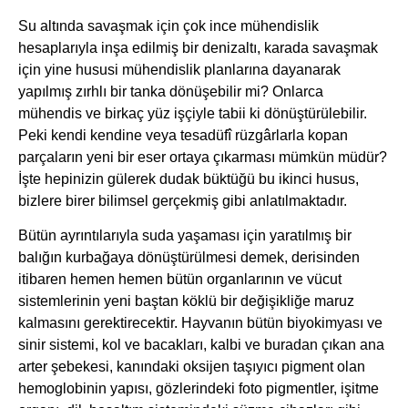
Su altında savaşmak için çok ince mühendislik
hesaplarıyla inşa edilmiş bir denizaltı, karada savaşmak
için yine hususi mühendislik planlarına dayanarak
yapılmış zırhlı bir tanka dönüşebilir mi? Onlarca
mühendis ve birkaç yüz işçiyle tabii ki dönüştürülebilir.
Peki kendi kendine veya tesadüfî rüzgârlarla kopan
parçaların yeni bir eser ortaya çıkarması mümkün müdür?
İşte hepinizin gülerek dudak büktüğü bu ikinci husus,
bizlere birer bilimsel gerçekmiş gibi anlatılmaktadır.
Bütün ayrıntılarıyla suda yaşaması için yaratılmış bir
balığın kurbağaya dönüştürülmesi demek, derisinden
itibaren hemen hemen bütün organlarının ve vücut
sistemlerinin yeni baştan köklü bir değişikliğe maruz
kalmasını gerektirecektir. Hayvanın bütün biyokimyası ve
sinir sistemi, kol ve bacakları, kalbi ve buradan çıkan ana
arter şebekesi, kanındaki oksijen taşıyıcı pigment olan
hemoglobinin yapısı, gözlerindeki foto pigmentler, işitme