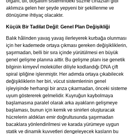
organı, dil, boşaltım sistemindeki süzme cihazları gibi
aklımıza gelen her şeyde yepyeni bir şekillenme ve
dönüşüme ihtiyaç olacaktır.
Küçük Bir Tadilat Değil: Genel Plan Değişikliği
Balık hâlinden yavaş yavaş ilerleyerek kurbağa olunması
için her kademede ortaya çıkması gereken değişikliklerin,
şaşırmadan, belli bir sıra içinde yürütülmesi en büyük
genel gelişme planına aittir. Bu gelişme planı ise genetik
bilginin kimyevî moleküller diliyle kodlandığı DNA çift
spiral ipliğine işlenmiştir. Her adımda ortaya çıkabilecek
değişikliklerin her biri, vücut sistemlerinin genel
işleyişinde herhangi bir arıza çıkarmadan, önceki sisteme
uyum göstererek gelmelidir. Kuyruğun kaybolmaya
başlamasına paralel olarak arka ayakların gelişmeye
başlaması, bunun için kemik ve sinirleri oluşturacak
hücrelerin aldıkları emir doğrultusunda şaşırmadan
bacaklara yönlendirilmesi ve karada yürümeye uygun
statik ve dinamik kuvvetleri dengeleyecek kasların bu