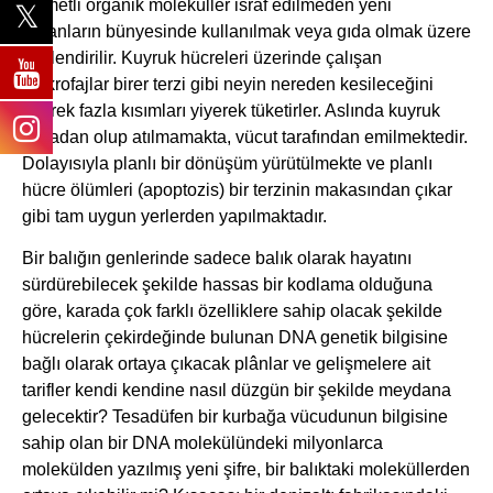
kıymetli organik moleküller israf edilmeden yeni
organların bünyesinde kullanılmak veya gıda olmak üzere
yönlendirilir. Kuyruk hücreleri üzerinde çalışan
makrofajlar birer terzi gibi neyin nereden kesileceğini
bilerek fazla kısımları yiyerek tüketirler. Aslında kuyruk
fazladan olup atılmamakta, vücut tarafından emilmektedir.
Dolayısıyla planlı bir dönüşüm yürütülmekte ve planlı
hücre ölümleri (apoptozis) bir terzinin makasından çıkar
gibi tam uygun yerlerden yapılmaktadır.
Bir balığın genlerinde sadece balık olarak hayatını
sürdürebilecek şekilde hassas bir kodlama olduğuna
göre, karada çok farklı özelliklere sahip olacak şekilde
hücrelerin çekirdeğinde bulunan DNA genetik bilgisine
bağlı olarak ortaya çıkacak plânlar ve gelişmelere ait
tarifler kendi kendine nasıl düzgün bir şekilde meydana
gelecektir? Tesadüfen bir kurbağa vücudunun bilgisine
sahip olan bir DNA molekülündeki milyonlarca
molekülden yazılmış yeni şifre, bir balıktaki moleküllerden