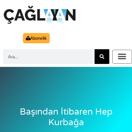
Abonelik
Başından İtibaren Hep
Kurbağa