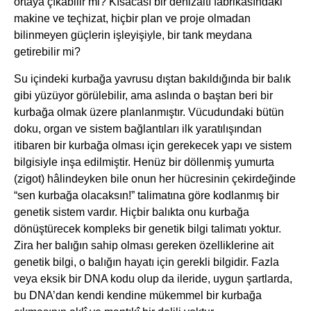
ortaya çıkabilir mi? Kısacası bir denizaltı fabrikasındaki
makine ve teçhizat, hiçbir plan ve proje olmadan
bilinmeyen güçlerin işleyişiyle, bir tank meydana
getirebilir mi?
Su içindeki kurbağa yavrusu dıştan bakıldığında bir balık
gibi yüzüyor görülebilir, ama aslında o baştan beri bir
kurbağa olmak üzere planlanmıştır. Vücudundaki bütün
doku, organ ve sistem bağlantıları ilk yaratılışından
itibaren bir kurbağa olması için gerekecek yapı ve sistem
bilgisiyle inşa edilmiştir. Henüz bir döllenmiş yumurta
(zigot) hâlindeyken bile onun her hücresinin çekirdeğinde
“sen kurbağa olacaksın!” talimatına göre kodlanmış bir
genetik sistem vardır. Hiçbir balıkta onu kurbağa
dönüştürecek kompleks bir genetik bilgi talimatı yoktur.
Zira her balığın sahip olması gereken özelliklerine ait
genetik bilgi, o balığın hayatı için gerekli bilgidir. Fazla
veya eksik bir DNA kodu olup da ileride, uygun şartlarda,
bu DNA’dan kendi kendine mükemmel bir kurbağa