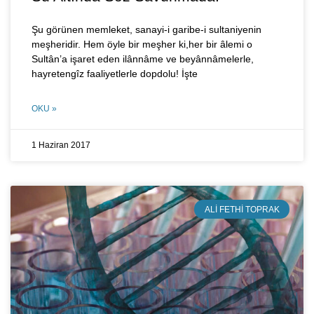
Şu görünen memleket, sanayi-i garibe-i sultaniyenin
meşheridir. Hem öyle bir meşher ki,her bir âlemi o
Sultân’a işaret eden ilânnâme ve beyânnâmelerle,
hayretengîz faaliyetlerle dopdolu! İşte
OKU »
1 Haziran 2017
ALI FETHI TOPRAK