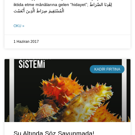
iktida etme mânâlarına gelen “hidayet”; اِهْدِنَا الصِّرَاطَ
الْمُسْتَقِيمَ صِرَاطَ الَّذِينَ أَنْعَمْتَ
OKU »
1 Haziran 2017
KADIR FIRTINA
Su Altında Söz Savunmada!