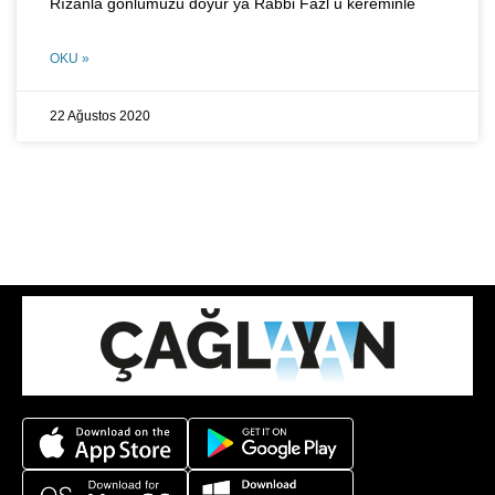
Rızanla gönlümüzü doyur ya Rabbi Fazl u kereminle
OKU »
22 Ağustos 2020