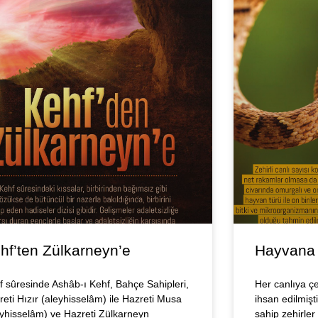
hf’ten Zülkarneyn’e
Hayvana S
f sûresinde Ashâb-ı Kehf, Bahçe Sahipleri,
Her canlıya ç
reti Hızır (aleyhisselâm) ile Hazreti Musa
ihsan edilmişt
eyhisselâm) ve Hazreti Zülkarneyn
sahip zehirle