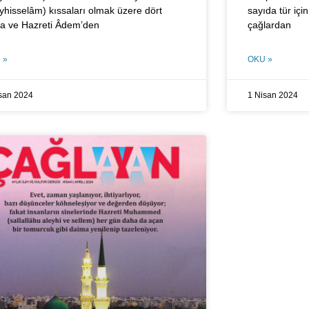
eyhisselâm) kıssaları olmak üzere dört
sayıda tür için
sa ve Hazreti Âdem’den
çağlardan
 »
OKU »
san 2024
1 Nisan 2024