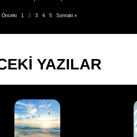
 Önceki
1
2
3
4
5
Sonraki »
CEKİ YAZILAR