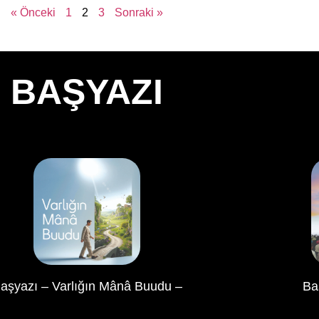
« Önceki
1
2
3
Sonraki »
BAŞYAZI
aşyazı – Varlığın Mânâ Buudu –
Ba