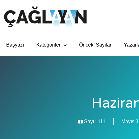
Başyazı
Kategoriler
Önceki Sayılar
Yazarl
Hazira
Sayı :
111
Mayıs 3