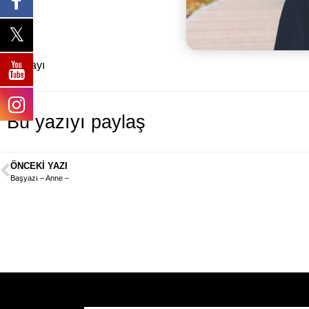
111. Sayı
Bu yazıyı paylaş
ÖNCEKI YAZI
Başyazı – Anne –