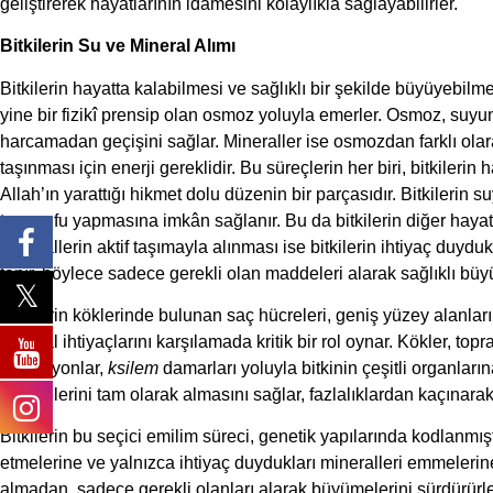
geliştirerek hayatlarının idamesini kolaylıkla sağlayabilirler.
Bitkilerin Su ve Mineral Alımı
Bitkilerin hayatta kalabilmesi ve sağlıklı bir şekilde büyüyebilmes
yine bir fizikî prensip olan osmoz yoluyla emerler. Osmoz, su
harcamadan geçişini sağlar. Mineraller ise osmozdan farklı olarak 
taşınması için enerji gereklidir. Bu süreçlerin her biri, bitkiler
Allah’ın yarattığı hikmet dolu düzenin bir parçasıdır. Bitkilerin
tasarrufu yapmasına imkân sağlanır. Bu da bitkilerin diğer hayatî 
Minerallerin aktif taşımayla alınması ise bitkilerin ihtiyaç duyd
tanır, böylece sadece gerekli olan maddeleri alarak sağlıklı büy
Bitkilerin köklerinde bulunan saç hücreleri, geniş yüzey alanları
mineral ihtiyaçlarını karşılamada kritik bir rol oynar. Kökler, topr
ve bu iyonlar,
ksilem
damarları yoluyla bitkinin çeşitli organları
maddelerini tam olarak almasını sağlar, fazlalıklardan kaçınarak
Bitkilerin bu seçici emilim süreci, genetik yapılarında kodlanmıştır
etmelerine ve yalnızca ihtiyaç duydukları mineralleri emmelerine 
almadan, sadece gerekli olanları alarak büyümelerini sürdürürle