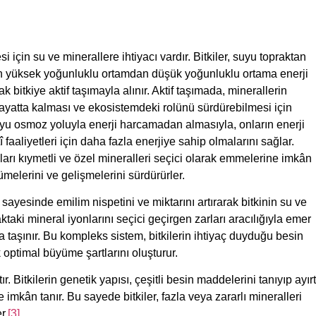
i için su ve minerallere ihtiyacı vardır. Bitkiler, suyu topraktan
yun yüksek yoğunluklu ortamdan düşük yoğunluklu ortama enerji
bitkiye aktif taşımayla alınır. Aktif taşımada, minerallerin
in hayatta kalması ve ekosistemdeki rolünü sürdürebilmesi için
 suyu osmoz yoluyla enerji harcamadan almasıyla, onların enerji
faaliyetleri için daha fazla enerjiye sahip olmalarını sağlar.
ukları kıymetli ve özel mineralleri seçici olarak emmelerine imkân
ümelerini ve gelişmelerini sürdürürler.
 sayesinde emilim nispetini ve miktarını artırarak bitkinin su ve
aktaki mineral iyonlarını seçici geçirgen zarları aracılığıyla emer
na taşınır. Bu kompleks sistem, bitkilerin ihtiyaç duyduğu besin
 optimal büyüme şartlarını oluşturur.
. Bitkilerin genetik yapısı, çeşitli besin maddelerini tanıyıp ayırt
imkân tanır. Bu sayede bitkiler, fazla veya zararlı mineralleri
r.
[3]