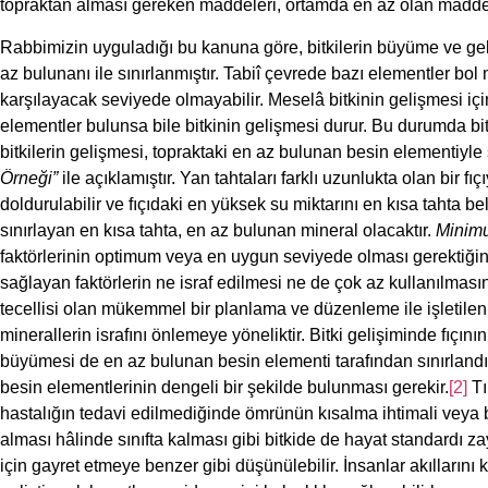
topraktan alması gereken maddeleri, ortamda en az olan maddeye
Rabbimizin uyguladığı bu kanuna göre, bitkilerin büyüme ve gel
az bulunanı ile sınırlanmıştır. Tabiî çevrede bazı elementler bol m
karşılayacak seviyede olmayabilir. Meselâ bitkinin gelişmesi için
elementler bulunsa bile bitkinin gelişmesi durur. Bu durumda bi
bitkilerin gelişmesi, topraktaki en az bulunan besin elementiyle 
Örneği”
ile açıklamıştır. Yan tahtaları farklı uzunlukta olan bir fı
doldurulabilir ve fıçıdaki en yüksek su miktarını en kısa tahta bel
sınırlayan en kısa tahta, en az bulunan mineral olacaktır.
Minim
faktörlerinin optimum veya en uygun seviyede olması gerektiğini b
sağlayan faktörlerin ne israf edilmesi ne de çok az kullanılması
tecellisi olan mükemmel bir planlama ve düzenleme ile işletile
minerallerin israfını önlemeye yöneliktir. Bitki gelişiminde fıçının
büyümesi de en az bulunan besin elementi tarafından sınırlandırı
besin elementlerinin dengeli bir şekilde bulunması gerekir.
[2]
Tı
hastalığın tedavi edilmediğinde ömrünün kısalma ihtimali veya bi
alması hâlinde sınıfta kalması gibi bitkide de hayat standardı z
için gayret etmeye benzer gibi düşünülebilir. İnsanlar akılların