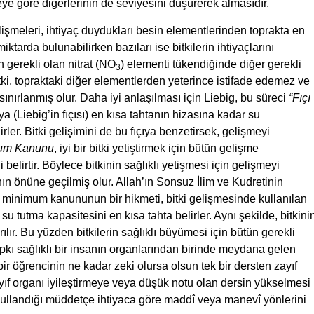
 göre diğerlerinin de seviyesini düşürerek almasıdır.
işmeleri, ihtiyaç duydukları besin elementlerinden toprakta en
iktarda bulunabilirken bazıları ise bitkilerin ihtiyaçlarını
 gerekli olan nitrat (NO
) elementi tükendiğinde diğer gerekli
3
tki, topraktaki diğer elementlerden yeterince istifade edemez ve
sınırlanmış olur. Daha iyi anlaşılması için Liebig, bu süreci
“Fıçı
çıya (Liebig’in fıçısı) en kısa tahtanın hizasına kadar su
irler. Bitki gelişimini de bu fıçıya benzetirsek, gelişmeyi
um Kanunu
, iyi bir bitki yetiştirmek için bütün gelişme
elirtir. Böylece bitkinin sağlıklı yetişmesi için gelişmeyi
nın önüne geçilmiş olur. Allah’ın Sonsuz İlim ve Kudretinin
n minimum kanununun bir hikmeti, bitki gelişmesinde kullanılan
 su tutma kapasitesini en kısa tahta belirler. Aynı şekilde, bitkini
lır. Bu yüzden bitkilerin sağlıklı büyümesi için bütün gerekli
pkı sağlıklı bir insanın organlarından birinde meydana gelen
r öğrencinin ne kadar zeki olursa olsun tek bir dersten zayıf
ayıf organı iyileştirmeye veya düşük notu olan dersin yükselmesi
ı kullandığı müddetçe ihtiyaca göre maddî veya manevî yönlerini