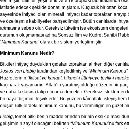
verilmiştir. Bitkiler, yeşil renk veren kloroplast fabrikalarında ok
istifade edecek şekilde donatılmışlardır. Küçücük bir ottan koca
sayesinde ihtiyacı olan minerali ihtiyacı kadar topraktan arayıp b
ve özelleşmiş kabiliyetler bahşedilmiştir. Bütün canlılarda ihti
artmasına sebep olur. Gereksiz tüketim ise ekosistem dengeleri
durumun oluşmaması adına Sonsuz İlim ve Kudret Sahibi Rabbimiz
“
Minimum Kanunu”
olarak bir sistem yerleştirmiştir.
Minimum Kanunu Nedir?
Bitkiler ihtiyaç duydukları gıdaları topraktan alırken diğer canlı
Justus von Liebig
tarafından keşfedilmiş ve
“Minimum Kanunu”
Hazretlerinin
“İktisat ve kanaat, hikmet-i İlâhiyeye tevfik-i hareket
kaçınarak yaşamanın, Allah’ın yaratmış olduğu düzenin bir parç
ve daha fazlasına talip olmama demektir. Gereksiz isteklerden 
bir hayat biçimini teşvik eder. Bu yüzden kâinattaki işleyiş h
oluşur. Bitkilerdeki minimum kanunu, bu verimliliğin en güzel mi
Liebig
, temel bitki besin maddelerinden birinin eksik olması du
gelişiminin zayıf olacağını belirten
“Minimum Kanunu”
nu fark et