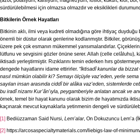
(azot, potasyum, kalsiyum, magnezyum, fosfor, kükürt, klor, bor, 
sürdürülebilmesi için olmazsa olmazdır ve eksiklikleri durumunda
Bitkilerin Örnek Hayatları
Bitkinin aklı, ilmi veya kudreti olmadığına göre ihtiyaç duyduğ
önemli bir düstur olarak genlerine kodlanmıştır. Bitkiler, görünüş
üzere pek çok esmanın mükemmel yansımalarıdırlar. Çiçeklerin r
lütfunu ve sevgisini gözler önüne serer. Allah (celle celâluhu), k
iktisadı yerleştirmiştir. Rızıklarını temin ederken hırs göstermeyen
dengede hayatlarını idame ettirirler.
“İktisadî kanunlar da bizzat
nasıl mümkün olabilir ki? Semayı ölçüyle vaz’eden, yerle sem
sayılan insan arasında ciddî bir alâka vaz’eden, sistemlerde c
bu iradî nizamı Kur’ân’ıyla, peygamberiyle anlatan ancak ve anca
örnek, temel bir hayat kanunu olarak bizim de hayatımızda iktis
kaçınarak mevcut kaynaklarla yetinmenin dengeli ve sürdürülebili
[1]
Bediüzzaman Said Nursi,
Lem’alar
, On Dokuzuncu Lem’a (İkti
[2]
https://arcosaspecialtymaterials.com/liebigs-law-of-minimum