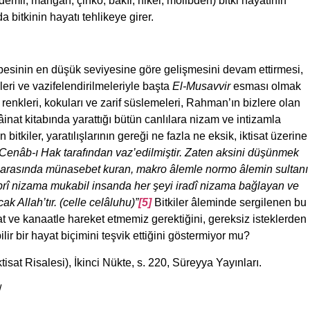
demir, mangan, çinko, bakır, nikel, molibden) bitki hayatının
 bitkinin hayatı tehlikeye girer.
u besinin en düşük seviyesine göre gelişmesini devam ettirmesi,
leri ve vazifelendirilmeleriyle başta
El-Musavvir
esması olmak
enkleri, kokuları ve zarif süslemeleri, Rahman’ın bizlere olan
âinat kitabında yarattığı bütün canlılara nizam ve intizamla
 bitkiler, yaratılışlarının gereği ne fazla ne eksik, iktisat üzerine
 Cenâb-ı Hak tarafından vaz’edilmiştir.
Zaten aksini düşünmek
a arasında münasebet kuran, makro âlemle normo âlemin sultanı
ebrî nizama mukabil insanda her şeyi iradî nizama bağlayan ve
k Allah’tır. (celle celâluhu)”
[5]
Bitkiler âleminde sergilenen bu
at ve kanaatle hareket etmemiz gerektiğini, gereksiz isteklerden
r bir hayat biçimini teşvik ettiğini göstermiyor mu?
sat Risalesi), İkinci Nükte, s. 220, Süreyya Yayınları.
/