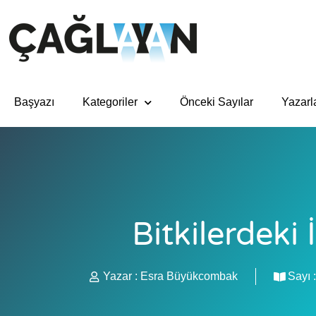
Başyazı
Kategoriler
Önceki Sayılar
Yazarl
Bitkilerdeki 
Yazar :
Esra Büyükcombak
Sayı :