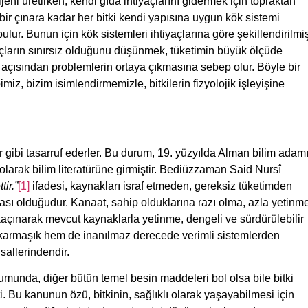
sijeni üretirken, kendi gıda ihtiyaçlarını gidermek için topraktan
 bir çınara kadar her bitki kendi yapısına uygun kök sistemi
ulur. Bunun için kök sistemleri ihtiyaçlarına göre şekillendirilmi
yaçların sınırsız olduğunu düşünmek, tüketimin büyük ölçüde
 açısından problemlerin ortaya çıkmasına sebep olur. Böyle bir
, bizim isimlendirmemizle, bitkilerin fizyolojik işleyişine
lar gibi tasarruf ederler. Bu durum, 19. yüzyılda Alman bilim adam
olarak bilim literatürüne girmiştir. Bediüzzaman Said Nursî
tir.”
[1]
ifadesi, kaynakları israf etmeden, gereksiz tüketimden
ası olduğudur. Kanaat, sahip olduklarına razı olma, azla yetinm
kaçınarak mevcut kaynaklarla yetinme, dengeli ve sürdürülebilir
em karmaşık hem de inanılmaz derecede verimli sistemlerden
sallerindendir.
rumunda, diğer bütün temel besin maddeleri bol olsa bile bitki
ti. Bu kanunun özü, bitkinin, sağlıklı olarak yaşayabilmesi için