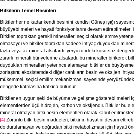
Bitkilerin Temel Besinleri
Bitkiler her ne kadar kendi besinini kendisi Güneş ışığı sayesi
büyüyebilmeleri ve hayatî fonksiyonlarını devam ettirebilmeleri 
Bitkiler, topraktan gerekli mineralleri seçici olarak emme yet
olmasaydı ve bitkiler topraktan sadece ihtiyaç duydukları minera
fazla veya az mineral alsalardı, yeryüzündeki kusursuz denged
zararlı minerali bünyelerine alsalardı, bu mineraller birikerek b
duydukları mineralleri yeterince alamayan bitkiler de büyüyemez
zorlaştırır, ekosistemdeki diğer canlıların besin ve oksijen ihtiyaç
mükemmel, seçici emilim mekanizması sayesinde yeryüzündeki ha
dengede kalmasına katkıda bulunur.
Bitkiler en uygun şekilde büyüme ve gelişme gösterebilmeleri iç
elementlerden üçü hidrojen, karbon ve oksijendir. Bitkiler bu el
mineral olmayan bitki besin elementleri olarak kabul edilmektedir
[4]
Zorunlu bitki besin maddeleri, bitkinin hayatını devam ettirebi
doldurulamayan ve doğrudan bitki metabolizması için hayatî ön