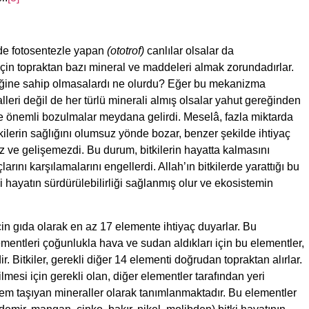
nde fotosentezle yapan
(ototrof)
canlılar olsalar da
için topraktan bazı mineral ve maddeleri almak zorundadırlar.
eneğine sahip olmasalardı ne olurdu? Eğer bu mekanizma
lleri değil de her türlü minerali almış olsalar yahut gereğinden
e önemli bozulmalar meydana gelirdi. Meselâ, fazla miktarda
itkilerin sağlığını olumsuz yönde bozar, benzer şekilde ihtiyaç
 ve gelişemezdi. Bu durum, bitkilerin hayatta kalmasını
larını karşılamalarını engellerdi. Allah’ın bitkilerde yarattığı bu
yatın sürdürülebilirliği sağlanmış olur ve ekosistemin
in gıda olarak en az 17 elemente ihtiyaç duyarlar. Bu
ementleri çoğunlukla hava ve sudan aldıkları için bu elementler,
. Bitkiler, gerekli diğer 14 elementi doğrudan topraktan alırlar.
lmesi için gerekli olan, diğer elementler tarafından yeri
em taşıyan mineraller olarak tanımlanmaktadır. Bu elementler