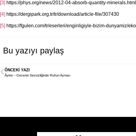
[3]
https://phys.org/news/2012-04-absorb-quantity-minerals.html
[4]
https://dergipark.org.tr/tr/download/article-file/307430
[5]
https://fgulen.com/tr/eserleri/enginligiyle-bizim-dunyamiz/eko
Bu yazıyı paylaş
ÖNCEKI YAZI
Âyine – Gecenin Sessizliğinde Ruhun Aynası