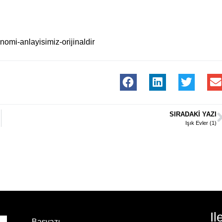
nomi-anlayisimiz-orijinaldir
SIRADAKI YAZI
Işık Evler (1)
Il
Başyazı