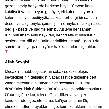
mevt
”e hazırlama azmiyle sûru dudağında İsrâfil gibi
gezen; gezip her yerde herkese hayat üfleyen; ifade
kabiliyeti var ise beyan gücüyle, eli kalem tutuyorsa
kalemin diliyle, bediiyyâta açıksa herhangi bir sanatın
desen ve çizgileriyle, şairse şiirin sihriyle, mûsıkîşinassa
değişik beste ve nağmelerin büyüsüyle her zaman
ruhunun ilhamlarını haykıran, her fırsatta iç ihsaslarını
seslendiren, dili gönlünün derinliklerine bağlı, gönlü de
samimiyetle çarpan en yüce hakikate adanmış ruhlara…
[3]
Allah Sevgisi
Mecazî muhabbet çocukları sokak sokak dolaşır,
sevgiciklerinin dellâllığını yapar; rast geldiklerine dert
yanar; mecnun gibi davranır ve sevdiklerini dillere
düşürürler. Hak âşıkları gürültüsüz ve içtendirler; başlarını
O’nun eşiğine kor, içlerini O’na döker ve yer yer
kendilerinden geçerler; ama, kat’iyen sırlarını fâş
etmezler. Ellerini-ayaklarını, gözlerini-kulaklarını, dillerini-