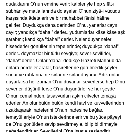
dudaklarını O’nun emrine verir; kalbleriyle hep sıfât-ı
sübhâniye matla’larında dolaşırlar. O’nun ziyâ-i vücudu
karşısında âdeta erir ve bir muhabbet fânisi hâline
gelirler: Duydukça daha derinden O’nu, yanarlar cayır
cayır; yandıkça “daha!” derler.. yudumlarlar kâse kâse aşk
şarabını; kandıkça “daha!” derler. Neler duyar neler
hissederler gönüllerinin tepelerinde; duydukça “daha!”
derler.. doymazlar bir türlü sevgiye; sever-sevilirler,
“daha!” derler. Onlar “daha” dedikçe Hazreti Mahbub da
onlara perdeler aralar, basiretlerine görülmedik şeyler
sunar ve ruhlarına ne sırlar ne sırlar duyurur. Artık onlar
duyarlarsa her zaman O’nu duyarlar, severlerse hep O’nu
severler, düşünürlerse O’nu düşünürler ve her şeyde
O’nun cemalinden, tasavvurları aşkın cilveler temâşâ
ederler. An olur bütün bütün kendi havl ve kuvvetlerinden
uzaklaşarak iradelerini O’nun iradesine bağlar,
temayülleriyle O’nun isteklerinde erir ve bu yüce pâyeyi
de O’nu gönülden sevip sevdirmeyle, bilip bildirmeyle
değerlendirirler. Sevgilerini O’na itaatle seslendirir,