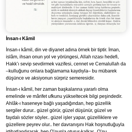
İnsan-ı Kâmil
İnsan-ı kâmil, din ve diyanet adına örnek bir tiptir. İman,
islâm, ihsan onun yol ve yörüngesi, Allah rızası hedefi,
Hakk’ı sevip sevdirmek vazifesi, cennet ve Cemalullah da
–kulluğunu onlara bağlamama kaydıyla– bu mübarek
düşünce ve aksiyonun sürpriz semeresidir.
İnsan-ı kâmil, her zaman başkalarına yararlı olma
emelinde ve mârifet ufkunu yükseltecek bilgi peşindedir.
Ahlâk-ı haseneye bağlı yaşadığından, hep güzellik
sergiler durur.. güzel görür, güzel düşünür, güzel ve
faydalı sözler söyler.. güzel işler yapar, güzelliklere ve
güzellere peyrev olur.. her davranışını Hak hoşnutluğuyla
irtibatlandırarak, hep O’nunla oturur-kalkar.. O’nu