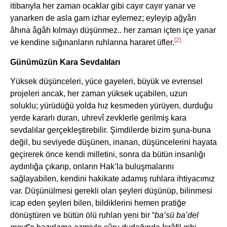
itibarıyla her zaman ocaklar gibi cayır cayır yanar ve
yanarken de asla gam izhar eylemez; eyleyip ağyârı
âhına âgâh kılmayı düşünmez.. her zaman içten içe yanar
[2]
ve kendine sığınanların ruhlarına hararet üfler.
Günümüzün Kara Sevdalıları
Yüksek düşünceleri, yüce gayeleri, büyük ve evrensel
projeleri ancak, her zaman yüksek uçabilen, uzun
soluklu; yürüdüğü yolda hız kesmeden yürüyen, durduğu
yerde kararlı duran, uhrevî zevklerle gerilmiş kara
sevdalılar gerçekleştirebilir. Şimdilerde bizim şuna-buna
değil, bu seviyede düşünen, inanan, düşüncelerini hayata
geçirerek önce kendi milletini, sonra da bütün insanlığı
aydınlığa çıkarıp, onların Hak’la buluşmalarını
sağlayabilen, kendini hakikate adamış ruhlara ihtiyacımız
var. Düşünülmesi gerekli olan şeyleri düşünüp, bilinmesi
icap eden şeyleri bilen, bildiklerini hemen pratiğe
dönüştüren ve bütün ölü ruhları yeni bir “
ba’sü ba’del