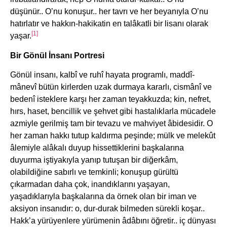
düşünür.. O’nu konuşur.. her tavrı ve her beyanıyla O’nu
hatırlatır ve hakkın-hakikatin en talâkatli bir lisanı olarak
[1]
yaşar.
Bir Gönül İnsanı Portresi
Gönül insanı, kalbî ve ruhî hayata programlı, maddî-
mânevî bütün kirlerden uzak durmaya kararlı, cismânî ve
bedenî isteklere karşı her zaman teyakkuzda; kin, nefret,
hırs, haset, bencillik ve şehvet gibi hastalıklarla mücadele
azmiyle gerilmiş tam bir tevazu ve mahviyet âbidesidir. O
her zaman hakkı tutup kaldırma peşinde; mülk ve melekût
âlemiyle alâkalı duyup hissettiklerini başkalarına
duyurma iştiyakıyla yanıp tutuşan bir diğerkâm,
olabildiğine sabırlı ve temkinli; konuşup gürültü
çıkarmadan daha çok, inandıklarını yaşayan,
yaşadıklarıyla başkalarına da örnek olan bir iman ve
aksiyon insanıdır: o, dur-durak bilmeden sürekli koşar..
Hakk’a yürüyenlere yürümenin âdâbını öğretir.. iç dünyası