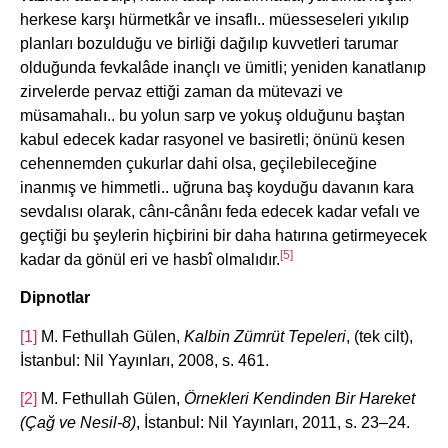
herkese karşı hürmetkâr ve insaflı.. müesseseleri yıkılıp
planları bozulduğu ve birliği dağılıp kuvvetleri tarumar
olduğunda fevkalâde inançlı ve ümitli; yeniden kanatlanıp
zirvelerde pervaz ettiği zaman da mütevazi ve
müsamahalı.. bu yolun sarp ve yokuş olduğunu baştan
kabul edecek kadar rasyonel ve basiretli; önünü kesen
cehennemden çukurlar dahi olsa, geçilebileceğine
inanmış ve himmetli.. uğruna baş koyduğu davanın kara
sevdalısı olarak, cânı-cânânı feda edecek kadar vefalı ve
geçtiği bu şeylerin hiçbirini bir daha hatırına getirmeyecek
[5]
kadar da gönül eri ve hasbî olmalıdır.
Dipnotlar
[1]
M. Fethullah Gülen,
Kalbin Zümrüt Tepeleri
, (tek cilt),
İstanbul: Nil Yayınları, 2008, s. 461.
[2]
M. Fethullah Gülen,
Örnekleri Kendinden Bir Hareket
(Çağ ve Nesil-8)
, İstanbul: Nil Yayınları, 2011, s. 23–24.