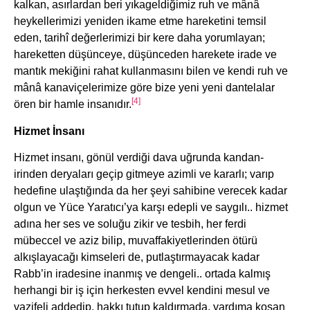
kalkan, asırlardan beri yıkageldiğimiz ruh ve mânâ
heykellerimizi yeniden ikame etme hareketini temsil
eden, tarihî değerlerimizi bir kere daha yorumlayan;
hareketten düşünceye, düşünceden harekete irade ve
mantık mekiğini rahat kullanmasını bilen ve kendi ruh ve
mânâ kanaviçelerimize göre bize yeni yeni dantelalar
[4]
ören bir hamle insanıdır.
Hizmet İnsanı
Hizmet insanı, gönül verdiği dava uğrunda kandan-
irinden deryaları geçip gitmeye azimli ve kararlı; varıp
hedefine ulaştığında da her şeyi sahibine verecek kadar
olgun ve Yüce Yaratıcı’ya karşı edepli ve saygılı.. hizmet
adına her ses ve soluğu zikir ve tesbih, her ferdi
mübeccel ve aziz bilip, muvaffakiyetlerinden ötürü
alkışlayacağı kimseleri de, putlaştırmayacak kadar
Rabb’in iradesine inanmış ve dengeli.. ortada kalmış
herhangi bir iş için herkesten evvel kendini mesul ve
vazifeli addedip, hakkı tutup kaldırmada, yardıma koşan