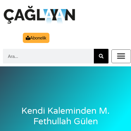
Abonelik
Kendi Kaleminden M.
Fethullah Gülen