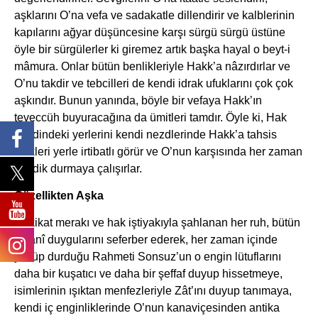
aşklarını O’na vefa ve sadakatle dillendirir ve kalblerinin
kapılarını ağyar düşüncesine karşı sürgü sürgü üstüne
öyle bir sürgülerler ki giremez artık başka hayal o beyt-i
mâmura. Onlar bütün benlikleriyle Hakk’a nâzırdırlar ve
O’nu takdir ve tebcilleri de kendi idrak ufuklarını çok çok
aşkındır. Bunun yanında, böyle bir vefaya Hakk’ın
teveccüh buyuracağına da ümitleri tamdır. Öyle ki, Hak
nezdindeki yerlerini kendi nezdlerinde Hakk’a tahsis
ettikleri yerle irtibatlı görür ve O’nun karşısında her zaman
dimdik durmaya çalışırlar.
Güzellikten Aşka
Hakikat merakı ve hak iştiyakıyla şahlanan her ruh, bütün
insanî duygularını seferber ederek, her zaman içinde
yüzüp durduğu Rahmeti Sonsuz’un o engin lütuflarını
daha bir kuşatıcı ve daha bir şeffaf duyup hissetmeye,
isimlerinin ışıktan menfezleriyle Zât’ını duyup tanımaya,
kendi iç enginliklerinde O’nun kanaviçesinden antika