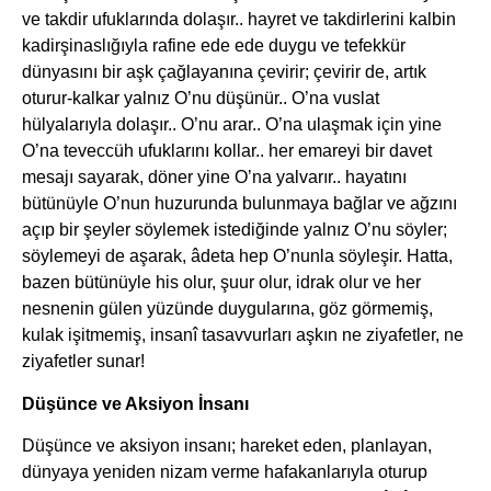
ve takdir ufuklarında dolaşır.. hayret ve takdirlerini kalbin
kadirşinaslığıyla rafine ede ede duygu ve tefekkür
dünyasını bir aşk çağlayanına çevirir; çevirir de, artık
oturur-kalkar yalnız O’nu düşünür.. O’na vuslat
hülyalarıyla dolaşır.. O’nu arar.. O’na ulaşmak için yine
O’na teveccüh ufuklarını kollar.. her emareyi bir davet
mesajı sayarak, döner yine O’na yalvarır.. hayatını
bütünüyle O’nun huzurunda bulunmaya bağlar ve ağzını
açıp bir şeyler söylemek istediğinde yalnız O’nu söyler;
söylemeyi de aşarak, âdeta hep O’nunla söyleşir. Hatta,
bazen bütünüyle his olur, şuur olur, idrak olur ve her
nesnenin gülen yüzünde duygularına, göz görmemiş,
kulak işitmemiş, insanî tasavvurları aşkın ne ziyafetler, ne
ziyafetler sunar!
Düşünce ve Aksiyon İnsanı
Düşünce ve aksiyon insanı; hareket eden, planlayan,
dünyaya yeniden nizam verme hafakanlarıyla oturup