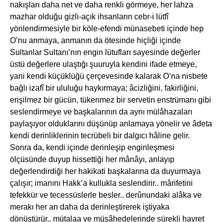
nakışları daha net ve daha renkli görmeye, her lahza
mazhar olduğu gizli-açık ihsanların cebr-i lütfî
yönlendirmesiyle bir köle-efendi münasebeti içinde hep
O’nu anmaya, anmanın da ötesinde hiçliği içinde
Sultanlar Sultanı’nın engin lütufları sayesinde değerler
üstü değerlere ulaştığı şuuruyla kendini ifade etmeye,
yani kendi küçüklüğü çerçevesinde kalarak O’na nisbete
bağlı izafî bir ululuğu haykırmaya; âcizliğini, fakirliğini,
erişilmez bir gücün, tükenmez bir servetin enstrümanı gibi
seslendirmeye ve başkalarının da aynı mülâhazaları
paylaşıyor olduklarını düşünüp anlamaya yönelir ve âdeta
kendi derinliklerinin tecrübeli bir dalgıcı hâline gelir.
Sonra da, kendi içinde derinleşip enginleşmesi
ölçüsünde duyup hissettiği her mânâyı, anlayıp
değerlendirdiği her hakikati başkalarına da duyurmaya
çalışır; imanını Hakk’a kullukla seslendirir.. mârifetini
tefekkür ve tecessüslerle besler.. derûnundaki alâka ve
merakı her an daha da derinleştirerek iştiyaka
dönüştürür.. mütalaa ve müşâhedelerinde sürekli hayret