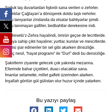
Soğuk taş duvarlardan fışkırdı sana verilen o zehirler.
Sızıntılar Çağlayan’a dönüşerek doldu taştı nehirler.
O’nu tanıyanlar zindanda da olsalar bahtiyarlar şimdi.
O’nu tanımayan gafiller, bedbahtlar derekesine indi.
Medresetü’z-Zehra hayalindi, ömrün geçse de tecritlerde.
Dünya sahip çıktı hayaline; yurtlar, kurslar ve mescitlerde.
Zulmü şiar edinenler bir sel gibi akarken dinsizliğe.
Genç nesil, “hayat programı” ile “Dur!” dedi bu densizliğe.
Şakirtlerin ziyarete gelecek çok yakında mezarına.
Ellerinde bahar çiçekleri, duacı olacaklar sana.
İmanlar selamette, millet gafleti üzerinden atarken.
İnşallah gönlün gül gülistan olur huzur içinde yatarken.
Bu yazıyı paylaş