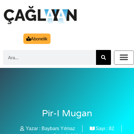
Abonelik
Pir-I Mugan
Yazar :
Baybars Yılmaz
Sayı :
82