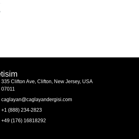
etisim
335 Clifton Ave, Clifton, New Jersey, USA
07011
caglayan@caglayandergisi.com
+1 (888) 234-2823
+49 (176) 16818292