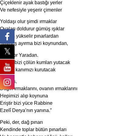
Çiçeklenir ayak bastığı yerler
Ve nefesiyle yeşerir çimenler
Yoldaşı olur şimdi ırmaklar
Ovaları doldurur gümüş ışıklar
Bir ses yükselir pınarlardan
“Kardeş ayırma bizi koynundan,
Bekliyor Yaradan.
Yoksa bizi çölün kumları yutacak
Güneş kanımızı kurutacak
Kardeş,
Dağın ırmaklarını, ovanın ırmaklarını
Hepimizi alıp koynuna
Eriştir bizi yüce Rabbine
Ezelî Derya’nın yanına.”
Peki, der, dağ pınarı
Kendinde toplar bütün pınarları