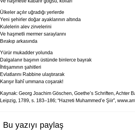
Ve haşmetle kabarır göğsü, kolları
Ülkeler açılır uğradığı yerlerde
Yeni şehirler doğar ayaklarının altında
Kulelerin alev zirvelerini
Ve haşmetli mermer saraylarını
Bırakıp arkasında
Yürür mukadder yolunda
Dalgalanır başının üstünde binlerce bayrak
İhtişamının şahitleri
Evlatlarını Rabbine ulaştırarak
Karışır İlahî ummana coşarak!
Kaynak: Georg Joachim Göschen, Goethe’s Schriften, Achter 
Leipzig, 1789, s. 183–186; “Hazreti Muhammed’e Şiir”, www.ant
Bu yazıyı paylaş