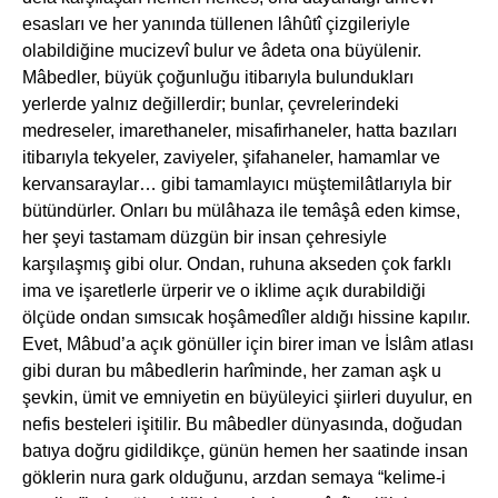
esasları ve her yanında tüllenen lâhûtî çizgileriyle
olabildiğine mucizevî bulur ve âdeta ona büyülenir.
Mâbedler, büyük çoğunluğu itibarıyla bulundukları
yerlerde yalnız değillerdir; bunlar, çevrelerindeki
medreseler, imarethaneler, misafirhaneler, hatta bazıları
itibarıyla tekyeler, zaviyeler, şifahaneler, hamamlar ve
kervansaraylar… gibi tamamlayıcı müştemilâtlarıyla bir
bütündürler. Onları bu mülâhaza ile temâşâ eden kimse,
her şeyi tastamam düzgün bir insan çehresiyle
karşılaşmış gibi olur. Ondan, ruhuna akseden çok farklı
ima ve işaretlerle ürperir ve o iklime açık durabildiği
ölçüde ondan sımsıcak hoşâmedîler aldığı hissine kapılır.
Evet, Mâbud’a açık gönüller için birer iman ve İslâm atlası
gibi duran bu mâbedlerin harîminde, her zaman aşk u
şevkin, ümit ve emniyetin en büyüleyici şiirleri duyulur, en
nefis besteleri işitilir. Bu mâbedler dünyasında, doğudan
batıya doğru gidildikçe, günün hemen her saatinde insan
göklerin nura gark olduğunu, arzdan semaya “kelime-i