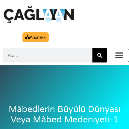
Abonelik
Mâbedlerin Büyülü Dünyası
Veya Mâbed Medeniyeti-1