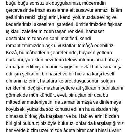
buğu buğu sonsuzluk duygularımızı, mücerredin
çerçevesinde iman esaslarına ait tasavvurlarımızı, İslâm
şeâirinin renkli çizgilerini, kendi yolumuzda sevinç ve
kederlerimizi aksettiren işaretleri, ümitlerimizden fışkıran
ışıkları, zaferlerimizden taşan renkleri, hamaset
destanlarımızdan en canlı motifleri, kendi
romantizmimizden aşk u vuslatları temâşâ edebiliriz.
Kezâ, bu mâbedlerin çehrelerinde, büyük niyetlerin
nurlarını, yürekten nezirlerin televvünlerini, ana-babaya
armağan edilmiş olmanın saygısını, evlât hatırasına inşa
edilişin şefkatini, bir hasret ve bir hicrana karşı teselli
olmanın izlerini, hatalara kefaret duygusunun solgun
renklerini, değişik mazhariyetlere ait şükranın parıltılarını
görmek de mümkündür.. evet, bir uçtan bir uca bu
mâbedler medeniyetini ne zaman temâşâ ve dinlemeye
koyulsak, yukarıda söz konusu edilen hususlardan hiç
olmazsa birkaçıyla karşılaşır ve bu Hak evlerini bizden
biri gibi buluruz; biz öyle buluruz, onlar da karşılaştığımız
her yerde bizim üzerimizde âdeta birer canlı hissi uyarır