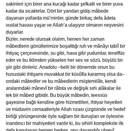
sakinleri için birer ana kucağı kadar şefkatli ve birer yuva
kadar da sıcaktırlar. Dört bir yandan gidip mâbede
dayanan yollarda mü’minler, günde birkaç defa âdeta
vuslat havası yaşar ve Allah’a ulaşıyor olmanın neşvesini
duyarlar.
Bizler, nerede olursak olalım, hemen her zaman
mâbedlerin gönüllerimize boşalttığı ruh ve mânâyı tabiî bir
ihtiyaç çerçevesinde, su gibi, hava gibi yudumlar, teneffüs
eder ve bu iklimden yükselen her ses ve sözü, büyülü bir
şiir gibi dinleriz. Anadolu –belli bir dönemde onun bu
husustaki ihtişamı muvakkat bir küsûfla kararmış olsa da–
ondaki mâbedler ve bu mâbedlerin müştemilâtı, kendi
aralarındaki mânevî bir râbıta ve değişik sırlı alâkalar ile
tek bir mâbed gibidir. Bu büyük mâbedin, teessüs
gayesine bağlı kendine göre hizmetlileri, ihtiyar heyetleri
ve müdavim cemaatleriyle Allah rızası çizgisinde ve hedef
birliği yörüngesinde öyle sağlam bir duruşları ve öylesine
inandırıcı bir mahiyetleri vardır ki, bu sihirli kompleksle ilk
defa karşılaşan hemen herkes, onu dayandığı uhrevî