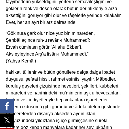
tayyibe”lerin yükseldiğini, yerlerin semâvîleştiğini ve
göklerin renk ve desen olarak bütün derinlikleriyle arza
aksettiğini görüyor gibi olur ve râşelerle yerinde kalakalır.
Evet, her an ayrı bir arz dairesinde,
“Gök nura gark olur nice yüz bin minareden,
Şehbâl açınca ruh-u revân-ı Muhammedî;
Ervah cümleten görür “Allahu Ekber”i,
Aks eyleyince Arş’a lisân-ı Muhammedî.”
(Yahya Kemâl)
hakikati tüllenir ve bütün gönüllere dalga dalga ibadet
duygusu, şefaat hissi, rahmet esintisi yayılır. Mâbedler,
kuruluş gayeleri çizgisinde heyetleri, şekilleri, kubbeleri,
minareleri ve harîmindeki mü’minlerin aşk u heyecanları,
temkin ve ciddiyetleriyle hep yukarılara işaret eder,
ötelerin izdüşümü gibi görünür ve âdeta öteleri gösterirler.
Pencerelerden dışarıya akseden aydınlıktan,
gökyüzündeki yıldızlarla iç içe girmişçesine sürekli
bizlere göz kırpan mahyalara kadar her şey, ukbânın