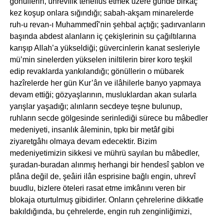
gönüllerin, uhrevîlik teneffüs etmek üzere günde birkaç
kez koşup onlara sığındığı; sabah-akşam minarelerde
ruh-u revan-ı Muhammedî’nin şehbal açtığı; şadırvanların
başında abdest alanların iç çekişlerinin su çağıltılarına
karışıp Allah’a yükseldiği; güvercinlerin kanat sesleriyle
mü’min sinelerden yükselen iniltilerin birer koro teşkil
edip revaklarda yankılandığı; gönüllerin o mübarek
hazîrelerde her gün Kur’ân ve ilâhilerle banyo yapmaya
devam ettiği; gözyaşlarının, musluklardan akan sularla
yarışlar yaşadığı; alınların secdeye teşne bulunup,
ruhların secde gölgesinde serinlediği sürece bu mâbedler
medeniyeti, insanlık âleminin, tıpkı bir metâf gibi
ziyaretgâhı olmaya devam edecektir. Bizim
medeniyetimizin sikkesi ve mührü sayılan bu mâbedler,
şuradan-buradan alınmış herhangi bir hendesî şablon ve
plâna değil de, şeâiri ilân esprisine bağlı engin, uhrevî
buudlu, bizlere öteleri rasat etme imkânını veren bir
blokaja oturtulmuş gibidirler. Onların çehrelerine dikkatle
bakıldığında, bu çehrelerde, engin ruh zenginliğimizi,