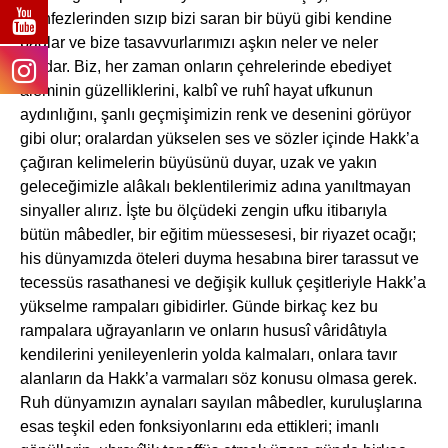
menfezlerinden sızıp bizi saran bir büyü gibi kendine
bağlar ve bize tasavvurlarımızı aşkın neler ve neler
fısıldar. Biz, her zaman onların çehrelerinde ebediyet
âleminin güzelliklerini, kalbî ve ruhî hayat ufkunun
aydınlığını, şanlı geçmişimizin renk ve desenini görüyor
gibi olur; oralardan yükselen ses ve sözler içinde Hakk’a
çağıran kelimelerin büyüsünü duyar, uzak ve yakın
geleceğimizle alâkalı beklentilerimiz adına yanıltmayan
sinyaller alırız. İşte bu ölçüdeki zengin ufku itibarıyla
bütün mâbedler, bir eğitim müessesesi, bir riyazet ocağı;
his dünyamızda öteleri duyma hesabına birer tarassut ve
tecessüs rasathanesi ve değişik kulluk çeşitleriyle Hakk’a
yükselme rampaları gibidirler. Günde birkaç kez bu
rampalara uğrayanların ve onların hususî vâridâtıyla
kendilerini yenileyenlerin yolda kalmaları, onlara tavır
alanların da Hakk’a varmaları söz konusu olmasa gerek.
Ruh dünyamızın aynaları sayılan mâbedler, kuruluşlarına
esas teşkil eden fonksiyonlarını eda ettikleri; imanlı