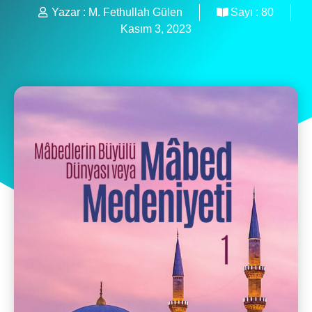
Yazar :
M. Fethullah Gülen
Sayı :
80
Kasım 3, 2023