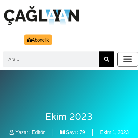
Abonelik
Ekim 2023
Yazar :
Editör
Sayı :
79
Ekim 1, 2023