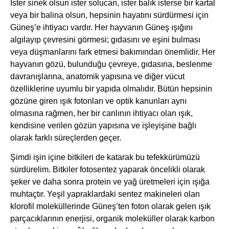
İster sinek olsun ister solucan, ister balık isterse bir kartal
veya bir balina olsun, hepsinin hayatını sürdürmesi için
Güneş’e ihtiyacı vardır. Her hayvanın Güneş ışığını
algılayıp çevresini görmesi; gıdasını ve eşini bulması
veya düşmanlarını fark etmesi bakımından önemlidir. Her
hayvanın gözü, bulunduğu çevreye, gıdasına, beslenme
davranışlarına, anatomik yapısına ve diğer vücut
özelliklerine uyumlu bir yapıda olmalıdır. Bütün hepsinin
gözüne giren ışık fotonları ve optik kanunları aynı
olmasına rağmen, her bir canlının ihtiyacı olan ışık,
kendisine verilen gözün yapısına ve işleyişine bağlı
olarak farklı süreçlerden geçer.
Şimdi işin içine bitkileri de katarak bu tefekkürümüzü
sürdürelim. Bitkiler fotosentez yaparak öncelikli olarak
şeker ve daha sonra protein ve yağ üretmeleri için ışığa
muhtaçtır. Yeşil yapraklardaki sentez makineleri olan
klorofil moleküllerinde Güneş’ten foton olarak gelen ışık
parçacıklarının enerjisi, organik moleküller olarak karbon