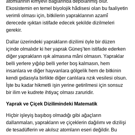
atomlarının kimyevî bağlarında depolanmış olur.
Ekosistemin en temel biyolojik hâdisesi olan bu faaliyetin
verimli olması için, bitkilerin yapraklarının azamî
derecede ışıktan istifade edecek şekilde dizilmeleri
gerekir.
Dallar üzerindeki yaprakların dizilimi öyle bir düzen
içinde olmalıdır ki her yaprak Güneş’ten istifade ederken
diğer yaprakların ışık almasına mâni olmasın. Yapraklar
belli yerlere yığılıp belli yerler boş kalmasın, hem
insanlara ve diğer hayvanlara gölgelik hem de bitkinin
kendi gıdasıyla birlikte diğer canlılara rızık vesilesi olsun.
İşte bu kadar hikmetli işin yerine getirilmesi için sonsuz
bir ilim ve kudrete ihtiyaç olması zaruridir.
Yaprak ve Çiçek Dizilimindeki Matematik
Hiçbir işleyiş başıboş olmadığı gibi ağaçların
dallanmaları, yaprakların ve çiçeklerin dağılımı ve dizilişi
de tesadüflerin ve akılsız atomların eseri değildir. Bu