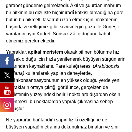
garabet gündeme gelmektedir. Akıl ve şuurdan mahrum
bir bitkinin bu dizilişte hiçbir iradî katkısı olmadığına göre,
bütün bu hikmetli tasarrufu izah etmek için, makalenin
başında zikrettiğimiz gibi, sivrisineğin gözü ile Güneş’i
yaratanın aynı Kudreti Sonsuz Zât olduğunu kabul
etmemiz gerekmektedir.
Yapraklar,
apikal meristem
olarak bilinen bölünme hızı
yüksek olduğu için hızla yenilenerek büyüyen sürgünlerin
uçlarından kaynaklanır. Fare kulağı teresi (
Arabidopsis
thaliana)
kullanılarak yapılan deneylerde,
oksin
konsantrasyonunun en yüksek olduğu yerde yeni
yaprakların ortaya çıktığı görülünce, gerçekten de
meristemin yüzeyindeki belirli noktalara dışardan oksin
eklenmesi, bu noktalardan yaprak çıkmasına sebep
olmuştur.
Ne yaprağın bağlandığı sapın fizikî özelliği ne de
büyüyen yaprağın etrafına dokunulmaz bir alan ve sınır