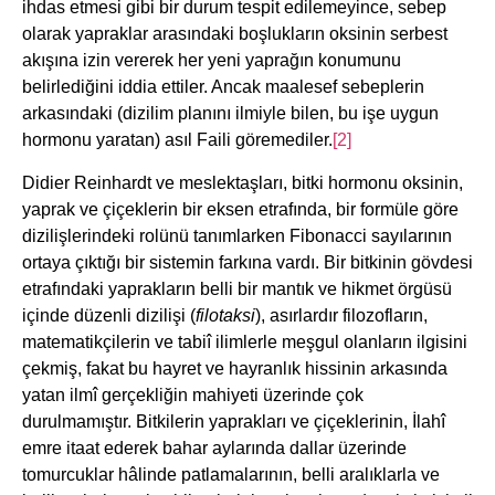
ihdas etmesi gibi bir durum tespit edilemeyince, sebep
olarak yapraklar arasındaki boşlukların oksinin serbest
akışına izin vererek her yeni yaprağın konumunu
belirlediğini iddia ettiler. Ancak maalesef sebeplerin
arkasındaki (dizilim planını ilmiyle bilen, bu işe uygun
hormonu yaratan) asıl Faili göremediler.
[2]
Didier Reinhardt ve meslektaşları, bitki hormonu oksinin,
yaprak ve çiçeklerin bir eksen etrafında, bir formüle göre
dizilişlerindeki rolünü tanımlarken Fibonacci sayılarının
ortaya çıktığı bir sistemin farkına vardı. Bir bitkinin gövdesi
etrafındaki yaprakların belli bir mantık ve hikmet örgüsü
içinde düzenli dizilişi (
filotaksi
), asırlardır filozofların,
matematikçilerin ve tabiî ilimlerle meşgul olanların ilgisini
çekmiş, fakat bu hayret ve hayranlık hissinin arkasında
yatan ilmî gerçekliğin mahiyeti üzerinde çok
durulmamıştır. Bitkilerin yaprakları ve çiçeklerinin, İlahî
emre itaat ederek bahar aylarında dallar üzerinde
tomurcuklar hâlinde patlamalarının, belli aralıklarla ve