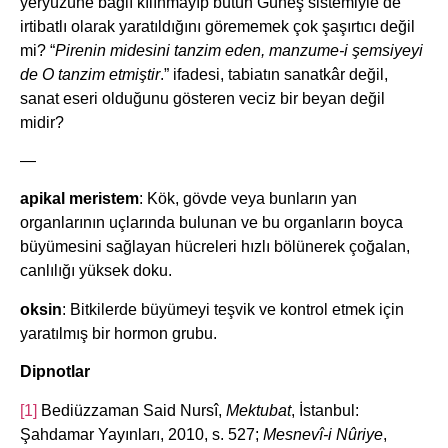
yeryüzüne bağlı kılınmayıp bütün Güneş sistemiyle de
irtibatlı olarak yaratıldığını görememek çok şaşırtıcı değil
mi? “
Pirenin midesini tanzim eden, manzume-i şemsiyeyi
de O tanzim etmiştir
.” ifadesi, tabiatın sanatkâr değil,
sanat eseri olduğunu gösteren veciz bir beyan değil
midir?
—
apikal meristem
: Kök, gövde veya bunların yan
organlarının uçlarında bulunan ve bu organların boyca
büyümesini sağlayan hücreleri hızlı bölünerek çoğalan,
canlılığı yüksek doku.
oksin
: Bitkilerde büyümeyi teşvik ve kontrol etmek için
yaratılmış bir hormon grubu.
Dipnotlar
[1]
Bediüzzaman Said Nursî,
Mektubat
, İstanbul:
Şahdamar Yayınları, 2010, s. 527;
Mesnevî-i Nûriye
,