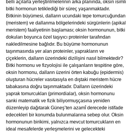
belli açılarla yerleştirilmelerinin arka planında, oksin isimli
bitki hormonun tetiklediği bir süreç yaşanmaktadır.
Bitkinin büyümesi, dalların ucundaki tepe tomurcuğundan
(meristem) ve dallanma bölgelerindeki sürgünlerin (apikal
meristem) faaliyetinin başlaması; oksin hormonunun, bitki
dokuları boyunca özel taşıyıcı proteinler tarafından
nakledilmesine bağlıdır. Bu büyüme hormonunun
taşınmasında yer alan proteinler, yaprakların ve
çiçeklerin, dalların üzerindeki dizilişini nasıl bilmektedir?
Bitki hormonu ve fizyolojisi ile çalışanların tespitine göre,
oksin hormonu, dalların üzerini örten kabuğu (epidermis)
oluşturan hücreler vasıtasıyla en dıştaki meristem hücre
tabakasına doğru taşınmaktadır. Dalların üzerindeki
yaprak tomurcukları (primordialar), oksin hormonunu
sanki matematik ve fizik biliyormuşçasına yeniden
düzenleyip dağıtarak Güneş’ten azamî derecede istifade
edecekleri bir konumda bulunmalarına sebep olur. Oksin
hormonunun birikimi, yalnızca mevcut tomurcukların en
ideal mesafelerde yerleşmelerini ve gelecekteki