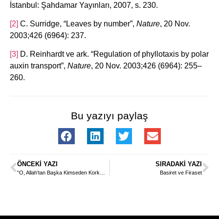
İstanbul: Şahdamar Yayınları, 2007, s. 230.
[2]
C. Surridge, “Leaves by number”,
Nature
, 20 Nov.
2003;426 (6964): 237.
[3]
D. Reinhardt ve ark. “Regulation of phyllotaxis by polar
auxin transport”,
Nature
, 20 Nov. 2003;426 (6964): 255–
260.
Bu yazıyı paylaş
ÖNCEKI YAZI
SIRADAKI YAZI
“O, Allah’tan Başka Kimseden Korkmazdı”
Basiret ve Firaset