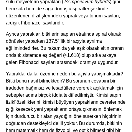
sulu meyvelerin yaprakları (
Sempervivum hybrids
) gibi
hem sola hem de sağa dönüşlü spiraller şeklinde
düzenlenen dizilişlerindeki yaprak veya tohum sayıları,
ardışık Fibonacci sayılarıdır.
Ayrıca yapraklar, bitkilerin sapları etrafında spiral olarak
dönüşler yaparken 137,5°’lik bir açıyla ayrılma
eğilimindedirler. Bu rakam da yaklaşık olarak altın oranın
ondalık sistemde eş değeri (≈1.618) olup arka arkaya
gelen Fibonacci sayıları arasındaki orantıya uygundur.
Yapraklar dallar üzerine neden bu açıyla yapışmaktadır?
Bitki bunu nasıl bilmektedir? Bu sorunun cevabını bir
iradeden bağımsız ve tesadüflere vererek açıklamak için
sebepler adına birçok iddia teklif edilmiştir. Kimisi sapın
fizikî özelliklerini, kimisi büyüyen yaprakların çevrelerinde
ışığı kesecek yeni yaprakların ortaya çıkmasını önlemek
için durdurucu bir alan yaydığını öne sürerken hiçbirinin
doğrudan destekleyici delili yoktur. Bu durumda, bitkinin
hem matematik hem de fizyoloji ve optik bilmesi gibi bir