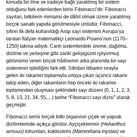
konuda bir ilme ve iradeye bağlı yaratılmış bir sistem
olduğunu fark edenlerden birisi Fibonacci’dir. Fibonacci
sayıları, bitkilerin mimarisi de dâhil olmak üzere yaratılmış
birçok sanatlı yapıda görülmesiyle ünlüdür. Fibonacci,
sıfırın ilk defa kullanıldığı Arap sayı sistemini Avrupa’ya
tanıtan İtalyan matematikçi Leonardo Pisano’nun (1170–
1250) takma adıydı. Canlı sistemlerdeki üreme, dağılma,
dizilme ve yerleşme gibi sanki gelişigüzel işliyormuş
görünümü veren birçok hâdisenin arka planında bir sayı
sisteminin işlediğini fark etti. Sıfırdan itibaren sırayla
gelen iki rakamın toplamıyla ortaya çıkan üçüncü rakamı
takip eden, diğer rakamların hep önceki iki rakamın
toplamından oluşması şeklindeki sayı düzeni (0, 1, 1, 2, 3,
5, 8, 13, 21, 34, 55,…) tarihe “Fibonacci sayı dizisi” olarak
geçmiştir.
Fibonacci serisi birçok bitki organının çiçek ve yaprak
dizilimlerinde açıkça görülür. Ayçiçeklerinin (
Helianthus
annuus)
tohumları, kaktüslerin
(Mammillaria mystax)
ve