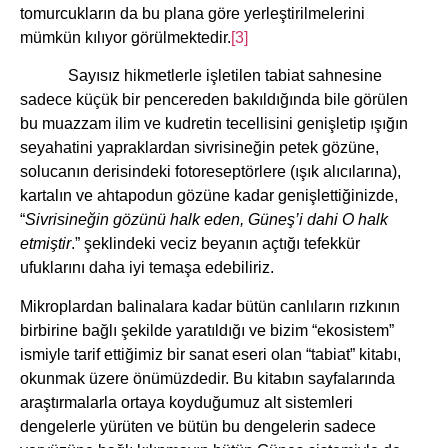
tomurcukların da bu plana göre yerleştirilmelerini
mümkün kılıyor görülmektedir.
[3]
Sayısız hikmetlerle işletilen tabiat sahnesine
sadece küçük bir pencereden bakıldığında bile görülen
bu muazzam ilim ve kudretin tecellisini genişletip ışığın
seyahatini yapraklardan sivrisineğin petek gözüne,
solucanın derisindeki fotoreseptörlere (ışık alıcılarına),
kartalın ve ahtapodun gözüne kadar genişlettiğinizde,
“
Sivrisineğin gözünü halk eden, Güneş’i dahi O halk
etmiştir
.” şeklindeki veciz beyanın açtığı tefekkür
ufuklarını daha iyi temaşa edebiliriz.
Mikroplardan balinalara kadar bütün canlıların rızkının
birbirine bağlı şekilde yaratıldığı ve bizim “ekosistem”
ismiyle tarif ettiğimiz bir sanat eseri olan “tabiat” kitabı,
okunmak üzere önümüzdedir. Bu kitabın sayfalarında
araştırmalarla ortaya koyduğumuz alt sistemleri
dengelerle yürüten ve bütün bu dengelerin sadece