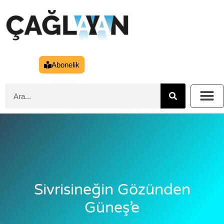
Abonelik
Sivrisineğin Gözünden
Güneş’e