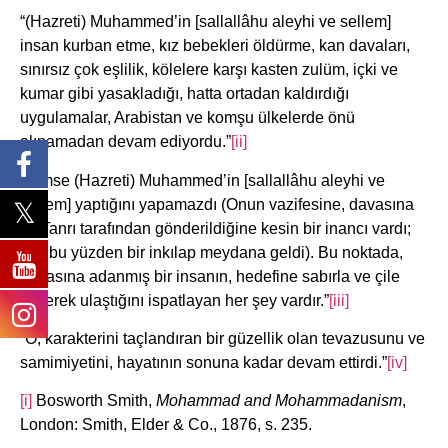
“(Hazreti) Muhammed’in [sallallâhu aleyhi ve sellem]
insan kurban etme, kız bebekleri öldürme, kan davaları,
sınırsız çok eşlilik, kölelere karşı kasten zulüm, içki ve
kumar gibi yasakladığı, hatta ortadan kaldırdığı
uygulamalar, Arabistan ve komşu ülkelerde önü
alınamadan devam ediyordu.”
[ii]
“Kimse (Hazreti) Muhammed’in [sallallâhu aleyhi ve
sellem] yaptığını yapamazdı (Onun vazifesine, davasına
ve Tanrı tarafından gönderildiğine kesin bir inancı vardı;
işte bu yüzden bir inkılap meydana geldi). Bu noktada,
davasına adanmış bir insanın, hedefine sabırla ve çile
çekerek ulaştığını ispatlayan her şey vardır.”
[iii]
“O, karakterini taçlandıran bir güzellik olan tevazusunu ve
samimiyetini, hayatının sonuna kadar devam ettirdi.”
[iv]
[i]
Bosworth Smith,
Mohammad and Mohammadanism
,
London: Smith, Elder & Co., 1876, s. 235.