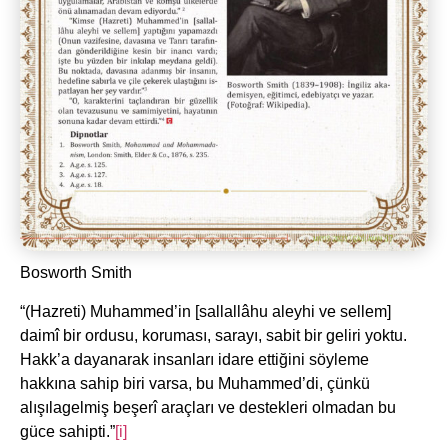
Bosworth Smith
“(Hazreti) Muhammed’in [sallallâhu aleyhi ve sellem]
daimî bir ordusu, koruması, sarayı, sabit bir geliri yoktu.
Hakk’a dayanarak insanları idare ettiğini söyleme
hakkına sahip biri varsa, bu Muhammed’di, çünkü
alışılagelmiş beşerî araçları ve destekleri olmadan bu
güce sahipti.”
[i]