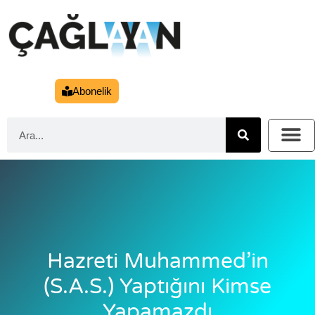
Abonelik
Hazreti Muhammed’in
(s.a.s.) Yaptığını Kimse
Yapamazdı