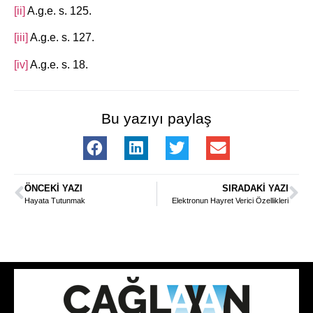
[ii]
A.g.e. s. 125.
[iii]
A.g.e. s. 127.
[iv]
A.g.e. s. 18.
Bu yazıyı paylaş
ÖNCEKI YAZI
SIRADAKI YAZI
Hayata Tutunmak
Elektronun Hayret Verici Özellikleri