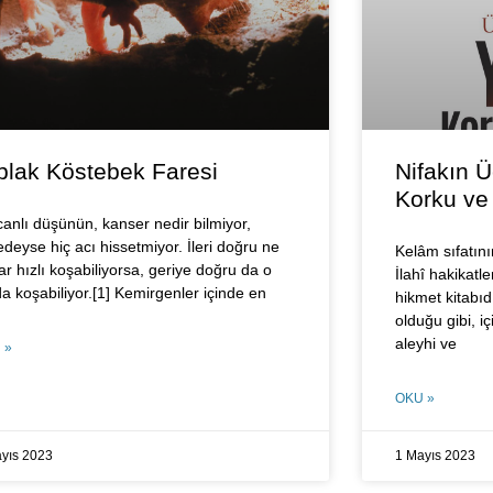
plak Köstebek Faresi
Nifakın Ü
Korku ve 
 canlı düşünün, kanser nedir bilmiyor,
edeyse hiç acı hissetmiyor. İleri doğru ne
Kelâm sıfatını
ar hızlı koşabiliyorsa, geriye doğru da o
İlahî hakikatle
da koşabiliyor.[1] Kemirgenler içinde en
hikmet kitabıd
olduğu gibi, i
aleyhi ve
 »
OKU »
yıs 2023
1 Mayıs 2023