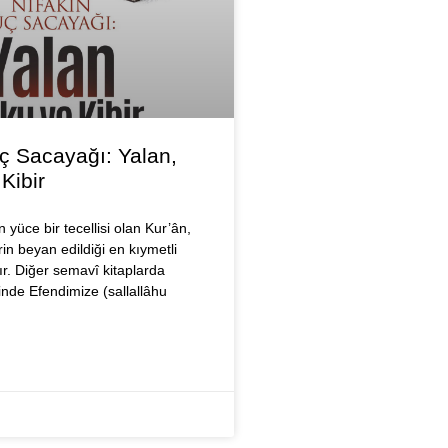
ç Sacayağı: Yalan,
Kibir
n yüce bir tecellisi olan Kur’ân,
rin beyan edildiği en kıymetli
ır. Diğer semavî kitaplarda
çinde Efendimize (sallallâhu