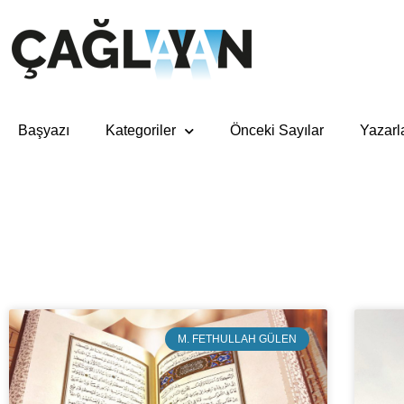
Başyazı
Kategoriler
Önceki Sayılar
Yazarl
M. FETHULLAH GÜLEN