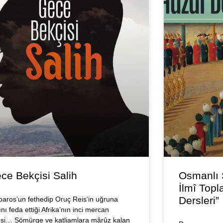
ce Bekçisi Salih
Osmanlı 
İlmî Topl
Dersleri”
baros’un fethedip Oruç Reis’in uğruna
nı feda ettiği Afrika’nın inci mercan
esi… Sömürge ve katliamlara mârûz kalan