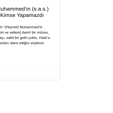
Muhammed’in (s.a.s.)
ı Kimse Yapamazdı
th “(Hazreti) Muhammed’in
eyhi ve sellem] daimî bir ordusu,
yı, sabit bir geliri yoktu. Hakk’a
nları idare ettiğini söyleme