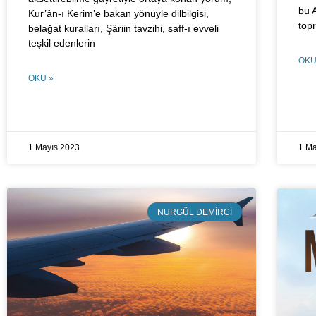
bu 
Kur’ân-ı Kerim’e bakan yönüyle dilbilgisi,
top
belağat kuralları, Şâriin tavzihi, saff-ı evveli
teşkil edenlerin
OKU
OKU »
1 Mayıs 2023
1 Ma
NURGÜL DEMIRCI