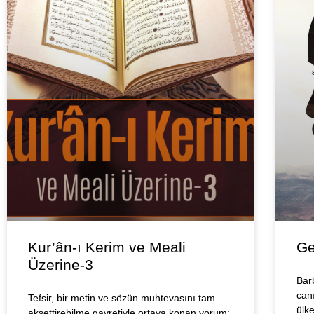
Kur’ân-ı Kerim ve Meali
Ge
Üzerine-3
Bar
canı
Tefsir, bir metin ve sözün muhtevasını tam
ülk
aksettirebilme gayretiyle ortaya konan yorum;