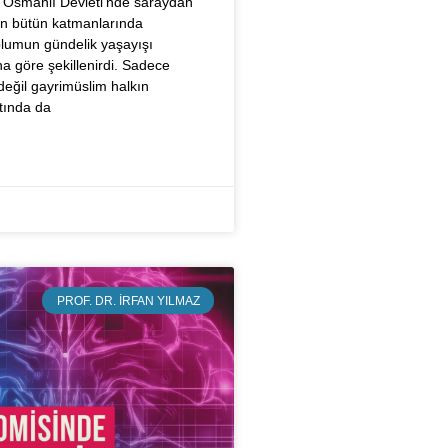
 Osmanlı Devleti’nde saraydan
n bütün katmanlarında
plumun gündelik yaşayışı
 göre şekillenirdi. Sadece
eğil gayrimüslim halkın
tında da
PROF. DR. İRFAN YILMAZ