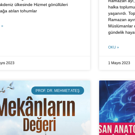
Ramazan ayı,
Akdeniz ülkesinde Hizmet gönüllüleri
halka toplumu
rağa atılan tohumlar
yaşanırdı. To
Ramazan ayına
Müslümanlar d
 »
gündelik haya
OKU »
yıs 2023
1 Mayıs 2023
PROF. DR. MEHMET ATEŞ