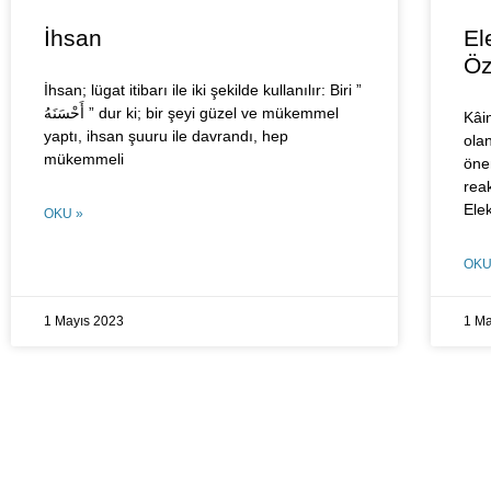
İhsan
El
Öz
İhsan; lügat itibarı ile iki şekilde kullanılır: Biri ”
أَحْسَنَهُ ” dur ki; bir şeyi güzel ve mükemmel
Kâi
yaptı, ihsan şuuru ile davrandı, hep
olan
mükemmeli
öne
rea
Ele
OKU »
OKU
1 Mayıs 2023
1 Ma