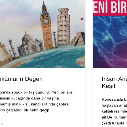
kânların Değeri
İnsan Ana
Keşif
ya’da soğuk bir kış günü idi. Yeni bir aile,
esinin kucağında daha bir yaşına
Rönesansla bi
mamış minik kızı, kendi sırtında çantası,
başlayan anat
rın çağladığı bir nehri geçip
kaliteli resim
ait De Humani
(Yedi Kitapta 
 »