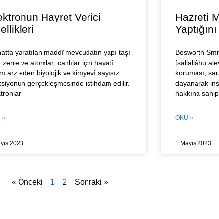
ektronun Hayret Verici
Hazreti 
ellikleri
Yaptığın
natta yaratılan maddî mevcudatın yapı taşı
Bosworth Smi
 zerre ve atomlar; canlılar için hayatî
[sallallâhu al
m arz eden biyolojik ve kimyevî sayısız
koruması, sara
ksiyonun gerçekleşmesinde istihdam edilir.
dayanarak insa
ktronlar
hakkına sahip
 »
OKU »
yıs 2023
1 Mayıs 2023
« Önceki
1
2
Sonraki »