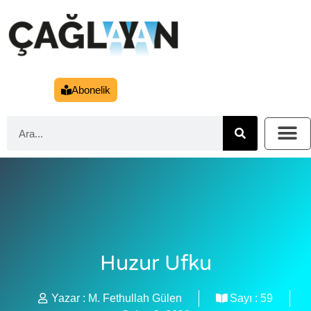
Abonelik
Huzur Ufku
Yazar :
M. Fethullah Gülen
Sayı :
59