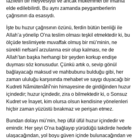
faziletin bir meyvesiydi ve ancak mükemmel bir imanla
elde edilebilirdi. Bu aynı zamanda peygamberlerin
çağrısının da esasıydı.
İşte bu huzur çağrısının özünü, ferdin bütün benliği ile
Allah’a yönelip O’na teslim olması teşkil etmektedir ki, bu
ölçüde teslimiyete muvaffak olmuş bir mü’minin, ne
sürekli nefsanî arzularına esir olup kalması, ne de
Allah’tan başka herhangi bir şeyden korkup endişe
duyması söz konusudur. Çünkü artık o, sevip gönül
bağlayacağı maksud ve mahbubunu bulduğu gibi, her
zaman ululuğu karşısında mehabet ve saygı duyacağı bir
Kudreti Nâmütenâhî’nin himayesine de girdiğinden huzur
içindedir; huzur içindedir, zira o bilmektedir ki, o Sonsuz
Kudret ve İnayet, kim olursa olsun kendisine yönelenleri
hiçbir zaman yüzüstü bırakmaz ve perişan etmez.
Bundan dolayı mü’min, hep üfül üfül huzur içindedir ve
emindir. Her şeyi O’na bağlayıp yürüdüğü takdirde hedefe
ulaşacağından, yol boyu güven içinde bulunacağından ve