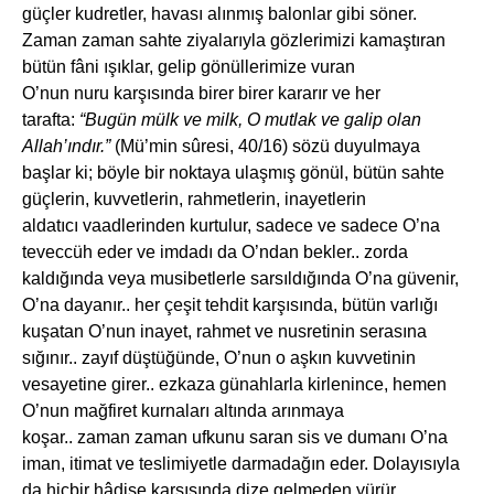
güçler kudretler, havası alınmış balonlar gibi söner.
Zaman zaman sahte ziyalarıyla gözlerimizi kamaştıran
bütün fâni ışıklar, gelip gönüllerimize vuran
O’nun nuru karşısında birer birer kararır ve her
tarafta:
“Bugün mülk ve milk, O mutlak ve galip olan
Allah’ındır.”
(Mü’min sûresi, 40/16) sözü duyulmaya
başlar ki; böyle bir noktaya ulaşmış gönül, bütün sahte
güçlerin, kuvvetlerin, rahmetlerin, inayetlerin
aldatıcı vaadlerinden kurtulur, sadece ve sadece O’na
teveccüh eder ve imdadı da O’ndan bekler.. zorda
kaldığında veya musibetlerle sarsıldığında O’na güvenir,
O’na dayanır.. her çeşit tehdit karşısında, bütün varlığı
kuşatan O’nun inayet, rahmet ve nusretinin serasına
sığınır.. zayıf düştüğünde, O’nun o aşkın kuvvetinin
vesayetine girer.. ezkaza günahlarla kirlenince, hemen
O’nun mağfiret kurnaları altında arınmaya
koşar.. zaman zaman ufkunu saran sis ve dumanı O’na
iman, itimat ve teslimiyetle darmadağın eder. Dolayısıyla
da hiçbir hâdise karşısında dize gelmeden yürür