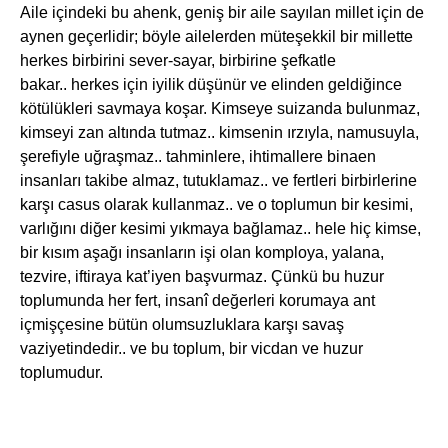
Aile içindeki bu ahenk, geniş bir aile sayılan millet için de
aynen geçerlidir; böyle ailelerden müteşekkil bir millette
herkes birbirini sever-sayar, birbirine şefkatle
bakar.. herkes için iyilik düşünür ve elinden geldiğince
kötülükleri savmaya koşar. Kimseye suizanda bulunmaz,
kimseyi zan altında tutmaz.. kimsenin ırzıyla, namusuyla,
şerefiyle uğraşmaz.. tahminlere, ihtimallere binaen
insanları takibe almaz, tutuklamaz.. ve fertleri birbirlerine
karşı casus olarak kullanmaz.. ve o toplumun bir kesimi,
varlığını diğer kesimi yıkmaya bağlamaz.. hele hiç kimse,
bir kısım aşağı insanların işi olan komploya, yalana,
tezvire, iftiraya kat’iyen başvurmaz. Çünkü bu huzur
toplumunda her fert, insanî değerleri korumaya ant
içmişçesine bütün olumsuzluklara karşı savaş
vaziyetindedir.. ve bu toplum, bir vicdan ve huzur
toplumudur.