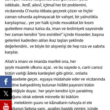
istikbale.. ferdî, ailevî, içtimaî her bir problemini,
vicdanında O’nunla irtibata geçerek çözer ve hiçbir
zaman ruhunda aşılmayacak bir vahşet, bir yalnızlıkla
karşılaşmaz.. yer yer halk içinde muvakkat bir kısım
gurbetlere maruz kalsa da, iman ve teslimiyeti sayesinde
her zaman kendini “üns esintileri” içinde hisseder; başına
gelenleri kaderden atılan ikaz taşları şeklinde
değerlendirir.. ve böyle bir alışverişi de hep rıza ve sabırla
karşılar.
Allah’a imanı ve imanda marifeti ona, her
şeyle muarefe ufkunu açar.. ve bu sayede o, canlı cansız
bütün varlığı âdeta kardeşleri gibi görür.. onlarla
münasebete geçer.. eşyaya müdahale eder ve vicdanında
kendine bahşedilmiş bulunan hilâfet payesini bütün
enginliğiyle duyar.. her şeyin kendisi için yaratılmış
olduğunu idrak ederek minnetle iki büklüm
olur.. meleklerin şuuru ve kâinatların ruhuyla el ele
olduğunun farkına varır.. ayağını bastığı zemini, içinde