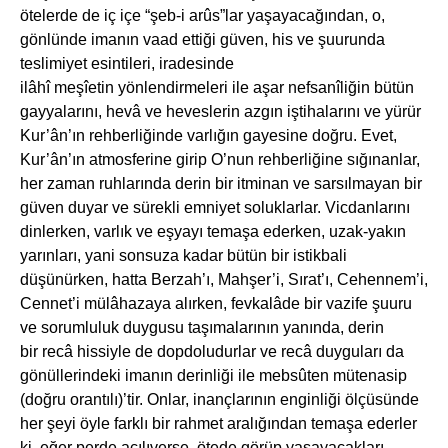
ötelerde de iç içe “şeb-i arûs”lar yaşayacağından, o,
gönlünde imanın vaad ettiği güven, his ve şuurunda
teslimiyet esintileri, iradesinde
ilâhî meşîetin yönlendirmeleri ile aşar nefsanîliğin bütün
gayyalarını, hevâ ve heveslerin azgın iştihalarını ve yürür
Kur’ân’ın rehberliğinde varlığın gayesine doğru. Evet,
Kur’ân’ın atmosferine girip O’nun rehberliğine sığınanlar,
her zaman ruhlarında derin bir itminan ve sarsılmayan bir
güven duyar ve sürekli emniyet soluklarlar. Vicdanlarını
dinlerken, varlık ve eşyayı temaşa ederken, uzak-yakın
yarınları, yani sonsuza kadar bütün bir istikbali
düşünürken, hatta Berzah’ı, Mahşer’i, Sırat’ı, Cehennem’i,
Cennet’i mülâhazaya alırken, fevkalâde bir vazife şuuru
ve sorumluluk duygusu taşımalarının yanında, derin
bir recâ hissiyle de dopdoludurlar ve recâ duyguları da
gönüllerindeki imanın derinliği ile mebsûten mütenasip
(doğru orantılı)’tir. Onlar, inançlarının enginliği ölçüsünde
her şeyi öyle farklı bir rahmet aralığından temaşa ederler
ki, eğer perde açılıverse, ötede görüp yaşayacakları