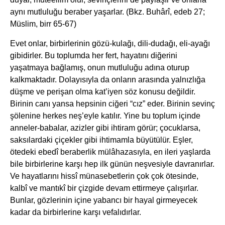
aynı mutluluğu beraber yaşarlar. (Bkz. Buhârî, edeb 27;
Müslim, birr 65-67)
Evet onlar, birbirlerinin gözü-kulağı, dili-dudağı, eli-ayağı
gibidirler. Bu toplumda her fert, hayatını diğerini
yaşatmaya bağlamış, onun mutluluğu adına oturup
kalkmaktadır. Dolayısıyla da onların arasında yalnızlığa
düşme ve perişan olma kat’iyen söz konusu değildir.
Birinin canı yansa hepsinin ciğeri “cız” eder. Birinin sevinç
şölenine herkes neş’eyle katılır. Yine bu toplum içinde
anneler-babalar, azizler gibi ihtiram görür; çocuklarsa,
saksılardaki çiçekler gibi ihtimamla büyütülür. Eşler,
ötedeki ebedî beraberlik mülâhazasıyla, en ileri yaşlarda
bile birbirlerine karşı hep ilk günün neşvesiyle davranırlar.
Ve hayatlarını hissî münasebetlerin çok çok ötesinde,
kalbî ve mantıkî bir çizgide devam ettirmeye çalışırlar.
Bunlar, gözlerinin içine yabancı bir hayal girmeyecek
kadar da birbirlerine karşı vefalıdırlar.