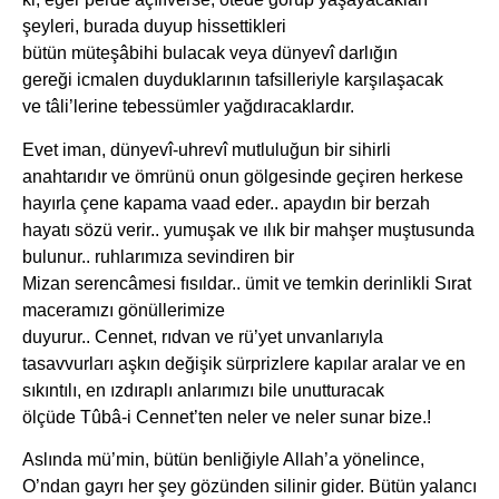
şeyleri, burada duyup hissettikleri
bütün müteşâbihi bulacak veya dünyevî darlığın
gereği icmalen duyduklarının tafsilleriyle karşılaşacak
ve tâli’lerine tebessümler yağdıracaklardır.
Evet iman, dünyevî-uhrevî mutluluğun bir sihirli
anahtarıdır ve ömrünü onun gölgesinde geçiren herkese
hayırla çene kapama vaad eder.. apaydın bir berzah
hayatı sözü verir.. yumuşak ve ılık bir mahşer muştusunda
bulunur.. ruhlarımıza sevindiren bir
Mizan serencâmesi fısıldar.. ümit ve temkin derinlikli Sırat
maceramızı gönüllerimize
duyurur.. Cennet, rıdvan ve rü’yet unvanlarıyla
tasavvurları aşkın değişik sürprizlere kapılar aralar ve en
sıkıntılı, en ızdıraplı anlarımızı bile unutturacak
ölçüde Tûbâ-i Cennet’ten neler ve neler sunar bize.!
Aslında mü’min, bütün benliğiyle Allah’a yönelince,
O’ndan gayrı her şey gözünden silinir gider. Bütün yalancı