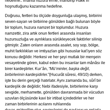
hedefine.. imanla huzura erme, inandırıp Hakk’ın
hoşnutluğunu kazanma hedefine.
Doğrusu, fertleri bu ölçüde doygunluğa ulaşmış, birbirini
seven-sayan ve birbirine gönülden bağlı bulunan böyle
bir toplum, huzura namzet bir toplumdur. Huzura
namzettir, zira artık onun fertleri arasında insanları
huzursuzluğa ve ayrılıklara sürükleyecek faktörler silinip
gitmiştir. Zaten onların arasında asalet, soy sop, bölge,
muhit farklılıkları ve imtiyazları gibi hususlar kat’iyen söz
konusu değildir. Herkesi ve her şeyi mutlak bir menşein
vesayetinde gören, kabul eden bu insanlar tam mânâsı ile
birer kardeştirler. Kur’ân,
“Mü’minler, başka değil,
birbirlerinin kardeşidirler.”
(Hucurât sûresi, 49/10)
derken,
işte bu derin gerçeği hatırlatır. Aynı zamanda bu, sûrî bir
kardeşlik de değildir; Nebi ifadesiyle, birbirlerine karşı
sevgide, merhamette, gönülden davranmada bir vücudun
uzuvları ölçüsünde kavi bir irtibat içindedirler ve her
zaman birbirlerinin acılarını ruhlarında
duyar, müteellim olur, sevinçlerini de paylaşır ve onlarla