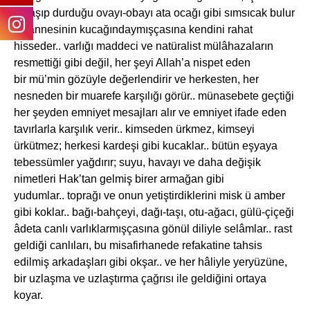
dolaşıp durduğu ovayı-obayı ata ocağı gibi sımsıcak bulur
ve annesinin kucağındaymışçasına kendini rahat
hisseder.. varlığı maddeci ve natüralist mülâhazaların
resmettiği gibi değil, her şeyi Allah’a nispet eden
bir mü’min gözüyle değerlendirir ve herkesten, her
nesneden bir muarefe karşılığı görür.. münasebete geçtiği
her şeyden emniyet mesajları alır ve emniyet ifade eden
tavırlarla karşılık verir.. kimseden ürkmez, kimseyi
ürkütmez; herkesi kardeşi gibi kucaklar.. bütün eşyaya
tebessümler yağdırır; suyu, havayı ve daha değişik
nimetleri Hak’tan gelmiş birer armağan gibi
yudumlar.. toprağı ve onun yetiştirdiklerini misk ü amber
gibi koklar.. bağı-bahçeyi, dağı-taşı, otu-ağacı, gülü-çiçeği
âdeta canlı varlıklarmışçasına gönül diliyle selâmlar.. rast
geldiği canlıları, bu misafirhanede refakatine tahsis
edilmiş arkadaşları gibi okşar.. ve her hâliyle yeryüzüne,
bir uzlaşma ve uzlaştırma çağrısı ile geldiğini ortaya
koyar.