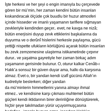
İşte herkesi ve her şeyi o engin imanıyla bu çerçevede
gören bir mü’min, her zaman kendini bütün insanları
kıskandıracak ölçüde çok buudlu bir huzur atmosferi
içinde hisseder ve imanlı yaşamanın tariflere sığmayan
zevkleriyle kendinden geçer.. evet, ne kavga ne nizâ;
bütün enerjisini duyup zevk ettiklerini başkalarına da
duyurma ve o derûnî hislerini herkesle paylaşma, gücü
yettiği nispette ufukların körlüğünü açarak bütün insanları
bu zevk zemzemesine ulaştırma istikametinde çırpınır
durur.. ve yaşatma gayretiyle her zaman birkaç adım
yaşamanın gerisinde bulunur. O, oturur kalkar Cenâb-ı
Hakk’a sonsuz bir güven duyar ama, halkı da karşısına
almaz. Evet o, bir yandan kendi izafî gücünü Allah’ın
kudretiyle beslerken; diğer yandan
da mü’minlerin himmetlerini yanına almayı ihmal
etmez.. ve kendisine karşı çıkması muhtemel bütün
güçleri kendi iktidarının birer derinliğine dönüştürerek,
hiçbir şeye takılmadan yürür uçuyormuşçasına