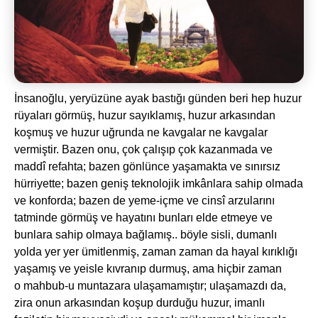
İnsanoğlu, yeryüzüne ayak bastığı günden beri hep huzur
rüyaları görmüş, huzur sayıklamış, huzur arkasından
koşmuş ve huzur uğrunda ne kavgalar ne kavgalar
vermiştir. Bazen onu, çok çalışıp çok kazanmada ve
maddî refahta; bazen gönlünce yaşamakta ve sınırsız
hürriyette; bazen geniş teknolojik imkânlara sahip olmada
ve konforda; bazen de yeme-içme ve cinsî arzularını
tatminde görmüş ve hayatını bunları elde etmeye ve
bunlara sahip olmaya bağlamış.. böyle sisli, dumanlı
yolda yer yer ümitlenmiş, zaman zaman da hayal kırıklığı
yaşamış ve yeisle kıvranıp durmuş, ama hiçbir zaman
o mahbub-u muntazara ulaşamamıştır; ulaşamazdı da,
zira onun arkasından koşup durduğu huzur, imanlı