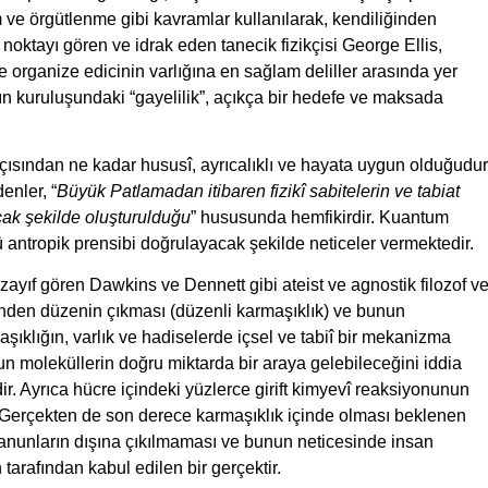
m ve örgütlenme gibi kavramlar kullanılarak, kendiliğinden
noktayı gören ve idrak eden tanecik fizikçisi George Ellis,
 ve organize edicinin varlığına en sağlam deliller arasında yer
atın kuruluşundaki “gayelilik”, açıkça bir hedefe ve maksada
açısından ne kadar hususî, ayrıcalıklı ve hayata uygun olduğudur
enler, “
Büyük Patlamadan itibaren fizikî sabitelerin ve tabiat
cak şekilde oluşturulduğu
” hususunda hemfikirdir. Kuantum
 antropik prensibi doğrulayacak şekilde neticeler vermektedir.
ayıf gören Dawkins ve Dennett gibi ateist ve agnostik filozof v
çinden düzenin çıkması (düzenli karmaşıklık) ve bunun
şıklığın, varlık ve hadiselerde içsel ve tabiî bir mekanizma
n moleküllerin doğru miktarda bir araya gelebileceğini iddia
dir. Ayrıca hücre içindeki yüzlerce girift kimyevî reaksiyonunun
z. Gerçekten de son derece karmaşıklık içinde olması beklenen
 kanunların dışına çıkılmaması ve bunun neticesinde insan
 tarafından kabul edilen bir gerçektir.