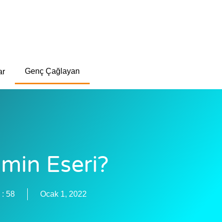
Genç Çağlayan
ar
imin Eseri?
 :
58
Ocak 1, 2022