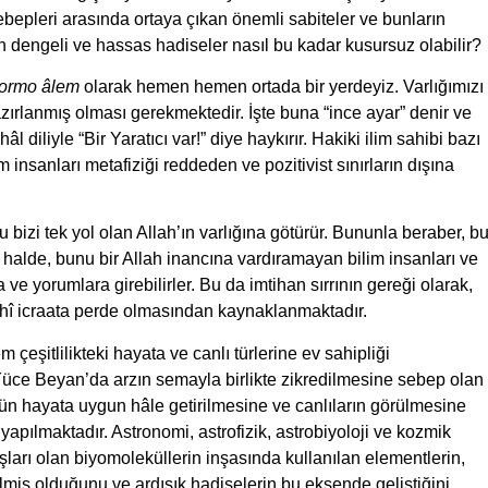
bepleri arasında ortaya çıkan önemli sabiteler ve bunların
an dengeli ve hassas hadiseler nasıl bu kadar kusursuz olabilir?
ormo âlem
olarak hemen hemen ortada bir yerdeyiz. Varlığımızı
ırlanmış olması gerekmektedir. İşte buna “ince ayar” denir ve
l diliyle “Bir Yaratıcı var!” diye haykırır. Hakiki ilim sahibi bazı
m insanları metafiziği reddeden ve pozitivist sınırların dışına
 bizi tek yol olan Allah’ın varlığına götürür. Bununla beraber, b
 halde, bunu bir Allah inancına vardıramayan bilim insanları ve
a ve yorumlara girebilirler. Bu da imtihan sırrının gereği olarak,
ilâhî icraata perde olmasından kaynaklanmaktadır.
 çeşitlilikteki hayata ve canlı türlerine ev sahipliği
ce Beyan’da arzın semayla birlikte zikredilmesine sebep olan
nün hayata uygun hâle getirilmesine ve canlıların görülmesine
yapılmaktadır. Astronomi, astrofizik, astrobiyoloji ve kozmik
aşları olan biyomoleküllerin inşasında kullanılan elementlerin,
ilmiş olduğunu ve ardışık hadiselerin bu eksende geliştiğini