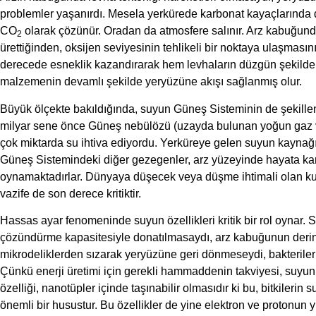
problemler yaşanırdı. Mesela yerkürede karbonat kayaçlarında 
CO
olarak çözünür. Oradan da atmosfere salınır. Arz kabuğunda
2
ürettiğinden, oksijen seviyesinin tehlikeli bir noktaya ulaşmas
derecede esneklik kazandırarak hem levhaların düzgün şekilde bi
malzemenin devamlı şekilde yeryüzüne akışı sağlanmış olur.
Büyük ölçekte bakıldığında, suyun Güneş Sisteminin de şekille
milyar sene önce Güneş nebülözü (uzayda bulunan yoğun gaz ve
çok miktarda su ihtiva ediyordu. Yerküreye gelen suyun kaynağı 
Güneş Sistemindeki diğer gezegenler, arz yüzeyinde hayata kar
oynamaktadırlar. Dünyaya düşecek veya düşme ihtimali olan kuy
vazife de son derece kritiktir.
Hassas ayar fenomeninde suyun özellikleri kritik bir rol oynar. 
çözündürme kapasitesiyle donatılmasaydı, arz kabuğunun derinli
mikrodeliklerden sızarak yeryüzüne geri dönmeseydi, bakteriler g
Çünkü enerji üretimi için gerekli hammaddenin takviyesi, suyun 
özelliği, nanotüpler içinde taşınabilir olmasıdır ki bu, bitkiler
önemli bir husustur. Bu özellikler de yine elektron ve protonun 