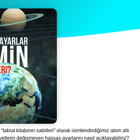
abiat kitabının sabitleri” olarak isimlendirdiğimiz atom altı
vetlerin değişmeyen hassas ayarlarını nasıl açıklayabiliriz?