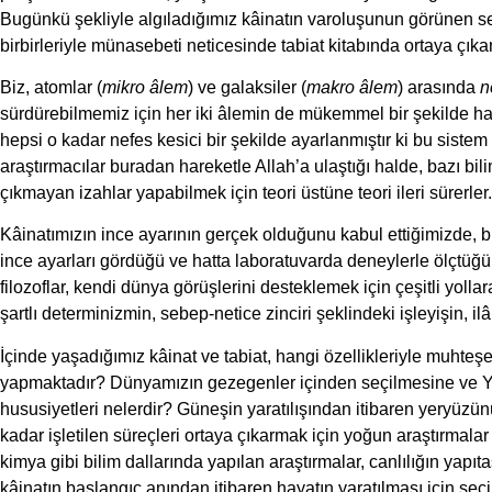
Bugünkü şekliyle algıladığımız kâinatın varoluşunun görünen se
birbirleriyle münasebeti neticesinde tabiat kitabında ortaya çık
Biz, atomlar (
mikro âlem
) ve galaksiler (
makro âlem
) arasında
n
sürdürebilmemiz için her iki âlemin de mükemmel bir şekilde haz
hepsi o kadar nefes kesici bir şekilde ayarlanmıştır ki bu sistem hâ
araştırmacılar buradan hareketle Allah’a ulaştığı halde, bazı bili
çıkmayan izahlar yapabilmek için teori üstüne teori ileri sürerler.
Kâinatımızın ince ayarının gerçek olduğunu kabul ettiğimizde, bu
ince ayarları gördüğü ve hatta laboratuvarda deneylerle ölçtüğü
filozoflar, kendi dünya görüşlerini desteklemek için çeşitli yollar
şartlı determinizmin, sebep-netice zinciri şeklindeki işleyişin, 
İçinde yaşadığımız kâinat ve tabiat, hangi özellikleriyle muhteşem
yapmaktadır? Dünyamızın gezegenler içinden seçilmesine ve Yü
hususiyetleri nelerdir? Güneşin yaratılışından itibaren yeryüzü
kadar işletilen süreçleri ortaya çıkarmak için yoğun araştırmalar 
kimya gibi bilim dallarında yapılan araştırmalar, canlılığın yapıt
kâinatın başlangıç anından itibaren hayatın yaratılması için seç