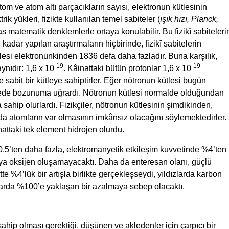
tom ve atom altı parçacıkların sayısı, elektronun kütlesinin
ik yükleri, fizikte kullanılan temel sabiteler (
ışık hızı, Planck,
s matematik denklemlerle ortaya konulabilir. Bu fizikî sabiteleri
adar yapılan araştırmaların hiçbirinde, fizikî sabitelerin
lesi elektronunkinden 1836 defa daha fazladır. Buna karşılık,
-19
-19
ynıdır: 1,6 x 10
. Kâinattaki bütün protonlar 1,6 x 10
sabit bir kütleye sahiptirler. Eğer nötronun kütlesi bugün
rede bozunuma uğrardı. Nötronun kütlesi normalde olduğundan
a sahip olurlardı. Fizikçiler, nötronun kütlesinin şimdikinden,
 atomların var olmasının imkânsız olacağını söylemektedirler.
attaki tek element hidrojen olurdu.
%0,5’ten daha fazla, elektromanyetik etkileşim kuvvetinde %4’ten
eya oksijen oluşamayacaktı. Daha da enteresan olanı, güçlü
e %4’lük bir artışla birlikte gerçekleşseydi, yıldızlarda karbon
dızlarda %100’e yaklaşan bir azalmaya sebep olacaktı.
sahip olması gerektiği, düşünen ve akledenler için çarpıcı bir