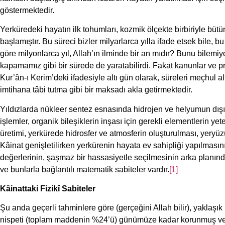
göstermektedir.
Yerküredeki hayatın ilk tohumları, kozmik ölçekte birbiriyle bü
başlamıştır. Bu süreci bizler milyarlarca yılla ifade etsek bile, b
göre milyonlarca yıl, Allah’ın ilminde bir an mıdır? Bunu bilemiy
kapamamız gibi bir sürede de yaratabilirdi. Fakat kanunlar ve 
Kur’ân-ı Kerim’deki ifadesiyle altı gün olarak, süreleri meçhul a
imtihana tâbi tutma gibi bir maksadı akla getirmektedir.
Yıldızlarda nükleer sentez esnasında hidrojen ve helyumun dış
işlemler, organik bileşiklerin inşası için gerekli elementlerin yet
üretimi, yerkürede hidrosfer ve atmosferin oluşturulması, yeryüzü
Kâinat genişletilirken yerkürenin hayata ev sahipliği yapılması
değerlerinin, şaşmaz bir hassasiyetle seçilmesinin arka planınd
ve bunlarla bağlantılı matematik sabiteler vardır.
[1]
Kâinattaki Fizikî Sabiteler
Şu anda geçerli tahminlere göre (gerçeğini Allah bilir), yaklaşı
nispeti (toplam maddenin %24’ü) günümüze kadar korunmuş ve yıl