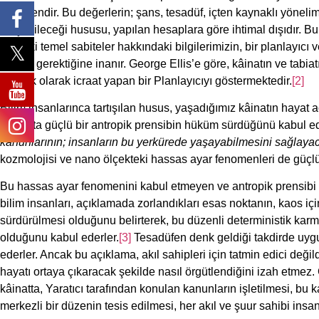
fenomendir. Bu değerlerin; şans, tesadüf, içten kaynaklı yöneli
oluşabileceği hususu, yapılan hesaplara göre ihtimal dışıdır. Bu 
fizikteki temel sabiteler hakkındaki bilgilerimizin, bir planlayıcı
alması gerektiğine inanır. George Ellis’e göre, kâinatın ve tabi
yönelik olarak icraat yapan bir Planlayıcıyı göstermektedir.
[2]
Bilim insanlarınca tartışılan husus, yaşadığımız kâinatın hayat 
Kâinatta güçlü bir antropik prensibin hüküm sürdüğünü kabul ed
kanunlarının; insanların bu yerkürede yaşayabilmesini sağlaya
kozmolojisi ve nano ölçekteki hassas ayar fenomenleri de güçlü
Bu hassas ayar fenomenini kabul etmeyen ve antropik prensibi z
bilim insanları, açıklamada zorlandıkları esas noktanın, kaos i
sürdürülmesi olduğunu belirterek, bu düzenli deterministik karma
olduğunu kabul ederler.
[3]
Tesadüfen denk geldiği takdirde uygu
ederler. Ancak bu açıklama, akıl sahipleri için tatmin edici değil
hayatı ortaya çıkaracak şekilde nasıl örgütlendiğini izah etme
kâinatta, Yaratıcı tarafından konulan kanunların işletilmesi, bu
merkezli bir düzenin tesis edilmesi, her akıl ve şuur sahibi insan