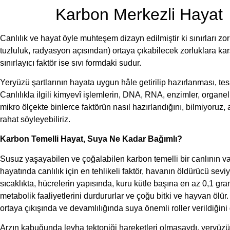
Karbon Merkezli Hayat
Canlılık ve hayat öyle muhteşem dizayn edilmiştir ki sınırları zorlay
tuzluluk, radyasyon açısından) ortaya çıkabilecek zorluklara kar
sınırlayıcı faktör ise sıvı formdaki sudur.
Yeryüzü şartlarının hayata uygun hâle getirilip hazırlanması, t
Canlılıkla ilgili kimyevî işlemlerin, DNA, RNA, enzimler, organell
mikro ölçekte binlerce faktörün nasıl hazırlandığını, bilmiyoru
rahat söyleyebiliriz.
Karbon Temelli Hayat, Suya Ne Kadar Bağımlı?
Susuz yaşayabilen ve çoğalabilen karbon temelli bir canlının var
hayatında canlılık için en tehlikeli faktör, havanın öldürücü se
sıcaklıkta, hücrelerin yapısında, kuru kütle başına en az 0,1 gr
metabolik faaliyetlerini durdururlar ve çoğu bitki ve hayvan ölür
ortaya çıkışında ve devamlılığında suya önemli roller verildiğini
Arzın kabuğunda levha tektoniği hareketleri olmasaydı, yeryüzün