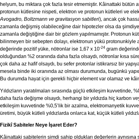
helyum, bu miktara çok fazla tesir etmemiştir. Kâinattaki bütün a
protonun kütlesine nispeti, elektron ve protonun kütleleri ve elektr
Avogadro, Boltzmann ve gravitasyon sabitleri
), ancak çok hassa
zamanla değişmiş olabileceğine dair hipotezler olsa da şimdiye k
zamanla değiştiğine dair bir gözlem yapılmamıştır. Protonun küt
bilinmeyen bir sebepten dolayı, elektronun yükü protonunkiyle a
-24
değerinde pozitif yüke, nötronlar ise 1,67 x 10
gram değerinde 
olduğundan %2 oranında daha fazla olsaydı, nötronlar kısa sü
çok daha az hafif olsaydı, bu sefer protonlar istikrarsız bir yapıy
mesela binde iki oranında az olması durumunda, bugünkü yapıda
Bu durumda hayat için gerekli hiçbir element var olamaz ve kâin
Yıldızların yaratılmaları sırasında güçlü etkileşim kuvvetinde, 
daha fazla değişme olsaydı, herhangi bir yıldızda hiç karbon v
etkileşim kuvvetinde %0,5’lik bir azalma, elektromanyetik kuvvett
üretimi, büyük kütleli yıldızlarda onlarca kat, küçük kütleli yıl
Fizikî Sabiteler Neye İşaret Eder?
Kâinattaki sabitelerin şimdi sahip oldukları değerlerin aynısına 