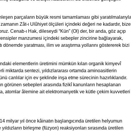
tünleşen parçaların büyük resmi tamamlaması gibi yaratılmalarıyl
u zamanın Zât-ı Ulûhiyet ölçüleri içindeki değeri ne kadardır, bize
oruz. Cenab-ı Hak, dileseydi “Kün” (Ol) der, bir anda, göz açıp
prensipler manzumesi içindeki sebepler zincirine bağlayarak,
ltı dönemde yaratması, ilim ve araştırma yollarını göstererek bizi
ındaki elementlerin üretimini mümkün kılan organik kimyevî
erli miktarda sentezi, yıldızlararası ortamda aminoasitlerin
nü canlılar için ev şeklinde inşa etme sürecinin hazırlıklarıdır.
nın görünen sebepleri arasında fizikî kanunların hesaplanan
a, atomlar âlemine ait elektromanyetik ve kütle çekim kuvvetleri
k 14 milyar yıl önce kâinatın başlangıcında üretilen helyumun
dızların birleşme (füzyon) reaksiyonları sırasında üretilen