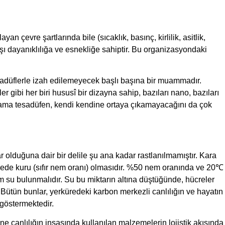
an çevre şartlarında bile (sıcaklık, basınç, kirlilik, asitlik,
şı dayanıklılığa ve esnekliğe sahiptir. Bu organizasyondaki
esadüflerle izah edilemeyecek başlı başına bir muammadır.
er gibi her biri hususî bir dizayna sahip, bazıları nano, bazıları
z, ama tesadüfen, kendi kendine ortaya çıkamayacağını da çok
 olduğuna dair bir delile şu ana kadar rastlanılmamıştır. Kara
viyede kuru (sıfır nem oranı) olmasıdır. %50 nem oranında ve 20℃
am su bulunmalıdır. Su bu miktarın altına düştüğünde, hücreler
. Bütün bunlar, yerküredeki karbon merkezli canlılığın ve hayatın
 göstermektedir.
e canlılığın inşasında kullanılan malzemelerin lojistik akışında