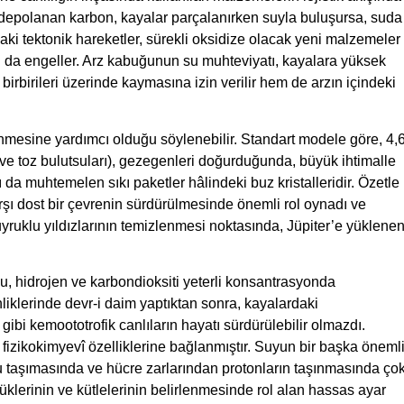
depolanan karbon, kayalar parçalanırken suyla buluşursa, suda
ki tektonik hareketler, sürekli oksidize olacak yeni malzemeler
ını da engeller. Arz kabuğunun su muhteviyatı, kayalara yüksek
rbirileri üzerinde kaymasına izin verilir hem de arzın içindeki
nmesine yardımcı olduğu söylenebilir. Standart modele göre, 4,
 toz bulutsuları), gezegenleri doğurduğunda, büyük ihtimalle
da muhtemelen sıkı paketler hâlindeki buz kristalleridir. Özetle
şı dost bir çevrenin sürdürülmesinde önemli rol oynadı ve
ruklu yıldızlarının temizlenmesi noktasında, Jüpiter’e yüklene
Su, hidrojen ve karbondioksiti yeterli konsantrasyonda
klerinde devr-i daim yaptıktan sonra, kayalardaki
ibi kemoototrofik canlıların hayatı sürdürülebilir olmazdı.
fizikokimyevî özelliklerine bağlanmıştır. Suyun bir başka öneml
in su taşımasında ve hücre zarlarından protonların taşınmasında ço
yüklerinin ve kütlelerinin belirlenmesinde rol alan hassas ayar