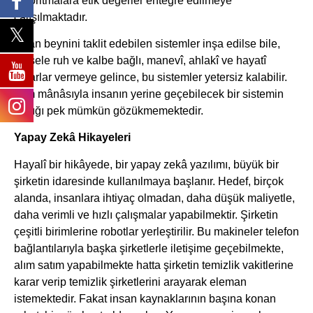
algoritmalara etik değerler entegre edilmeye
çalışılmaktadır.
İnsan beynini taklit edebilen sistemler inşa edilse bile,
mesele ruh ve kalbe bağlı, manevî, ahlakî ve hayatî
kararlar vermeye gelince, bu sistemler yetersiz kalabilir.
Tam mânâsıyla insanın yerine geçebilecek bir sistemin
varlığı pek mümkün gözükmemektedir.
Yapay Zekâ Hikayeleri
Hayalî bir hikâyede, bir yapay zekâ yazılımı, büyük bir
şirketin idaresinde kullanılmaya başlanır. Hedef, birçok
alanda, insanlara ihtiyaç olmadan, daha düşük maliyetle,
daha verimli ve hızlı çalışmalar yapabilmektir. Şirketin
çeşitli birimlerine robotlar yerleştirilir. Bu makineler telefon
bağlantılarıyla başka şirketlerle iletişime geçebilmekte,
alım satım yapabilmekte hatta şirketin temizlik vakitlerine
karar verip temizlik şirketlerini arayarak eleman
istemektedir. Fakat insan kaynaklarının başına konan