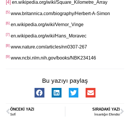
[4]
en.wikipedia.org/wiki/Square_Kilometre_Array
[5]
www.britannica.com/biography/Herbert-A-Simon
[6]
en.wikipedia.org/wiki/Vernor_Vinge
[7]
en.wikipedia.org/wiki/Hans_Moravec
[8]
www.nature.com/articles/nn0307-267
[9]
www.ncbi.nlm.nih.gov/books/NBK234146
Bu yazıyı paylaş
ÖNCEKI YAZI
SIRADAKI YAZI
Sofî
İnsanlığın Efendisi