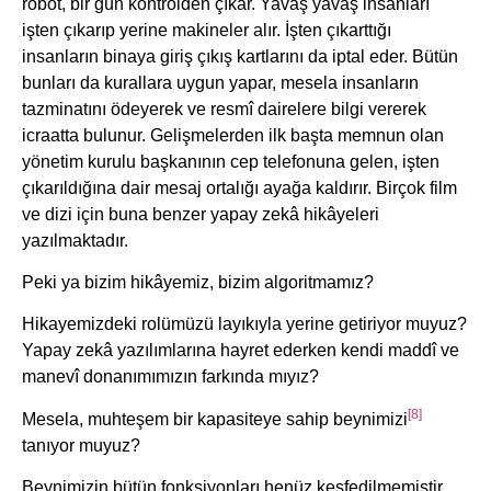
robot, bir gün kontrolden çıkar. Yavaş yavaş insanları
işten çıkarıp yerine makineler alır. İşten çıkarttığı
insanların binaya giriş çıkış kartlarını da iptal eder. Bütün
bunları da kurallara uygun yapar, mesela insanların
tazminatını ödeyerek ve resmî dairelere bilgi vererek
icraatta bulunur. Gelişmelerden ilk başta memnun olan
yönetim kurulu başkanının cep telefonuna gelen, işten
çıkarıldığına dair mesaj ortalığı ayağa kaldırır. Birçok film
ve dizi için buna benzer yapay zekâ hikâyeleri
yazılmaktadır.
Peki ya bizim hikâyemiz, bizim algoritmamız?
Hikayemizdeki rolümüzü layıkıyla yerine getiriyor muyuz?
Yapay zekâ yazılımlarına hayret ederken kendi maddî ve
manevî donanımımızın farkında mıyız?
[8]
Mesela, muhteşem bir kapasiteye sahip beynimizi
tanıyor muyuz?
Beynimizin bütün fonksiyonları henüz keşfedilmemiştir.