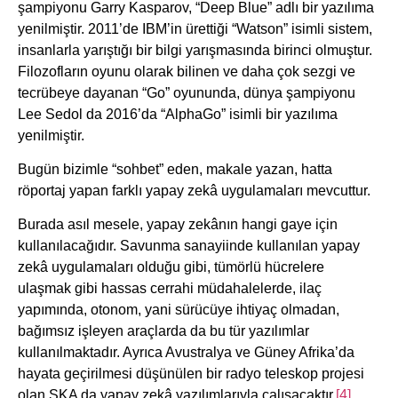
şampiyonu Garry Kasparov, “Deep Blue” adlı bir yazılıma
yenilmiştir. 2011’de IBM’in ürettiği “Watson” isimli sistem,
insanlarla yarıştığı bir bilgi yarışmasında birinci olmuştur.
Filozofların oyunu olarak bilinen ve daha çok sezgi ve
tecrübeye dayanan “Go” oyununda, dünya şampiyonu
Lee Sedol da 2016’da “AlphaGo” isimli bir yazılıma
yenilmiştir.
Bugün bizimle “sohbet” eden, makale yazan, hatta
röportaj yapan farklı yapay zekâ uygulamaları mevcuttur.
Burada asıl mesele, yapay zekânın hangi gaye için
kullanılacağıdır. Savunma sanayiinde kullanılan yapay
zekâ uygulamaları olduğu gibi, tümörlü hücrelere
ulaşmak gibi hassas cerrahi müdahalelerde, ilaç
yapımında, otonom, yani sürücüye ihtiyaç olmadan,
bağımsız işleyen araçlarda da bu tür yazılımlar
kullanılmaktadır. Ayrıca Avustralya ve Güney Afrika’da
hayata geçirilmesi düşünülen bir radyo teleskop projesi
olan SKA da yapay zekâ yazılımlarıyla çalışacaktır.
[4]