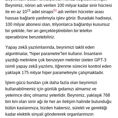
Beynimiz, nöron adı verilen 100 milyar kadar sinir hücresi
15
[9]
ile en az 10
adet sinaps
adı verilen hücreler arası
hassas bağlantı yardımıyla işlev görür. Buradaki hadiseyi,
100 milyar abonesi olan, trilyonlarca bağlantıyı kusursuz
bir şekilde, her an gerçekleştirebilen bir telefon
operatörüne benzetebiliriz.
Yapay zekâ yazılımlarında, beynimizi taklit eden
algoritmalar, “hiper parametre”leri kullanır. İnsanların
yazdığı metinlere çok benzeyen metinler üreten GPT-3
isimli yapay zekâ yazılımı, öğrenme sürecini kontrol eden
yaklaşık 175 milyar hiper parametreyle çalışmaktadır.
İşlem gücü bundan çok daha fazla olan beynimizi
kullanabilmemiz için günlük gıdamızı almamız ve
yeterince dinç olmamız yeterlidir. Beynimiz, yaklaşık 768
bin km olan sinir ağı ile her an iletişim halinde bulunduğu
bütün kaslarımıza, bizden habersiz, sürekli ve gerektiği
kadar elektrik sinyali göndererek organlarımızın