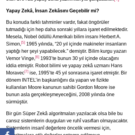
Yapay Zekâ, İnsan Zekâsını Geçebilir mi?
Bu konuda farklı tahminler vardır, fakat öngörüler
tutmadığı için hep daha sonraki yıllara işaret edilmektedir.
Mesela, Nobel ödüllü Amerikalı bilim insanı Herbert A.
[5]
Simon,
1965 yılında, “20 yıl içinde makineler insanların
yaptığı her şeyi yapabilecek.” demiştir. Bilim kurgu yazarı
[6]
Vernor Vinge,
1993’te bunun 30 yıl içinde olacağını
iddia etmiştir. Robot bilimi ve yapay zekâ uzmanı Hans
[7]
Moravec
ise, 1995’te 45 yıl sonrasına işaret etmiştir. Bir
dönem INTEL’in başkanlığını da yapan ve fizikte
kullanılan Moore kanunun sahibi Gordon Moore ise
bunun asla gerçekleşmeyeceğini, 2008 yılında öne
sürmüştür.
Bir gün Süper Zekâ algoritmaları yazılacak olsa bile bu
cansız sistemlerin duyguları ve ruhî vasıfları olmayacaktır.
Sistemlerin insanî değerlere öncelik vermesi için,