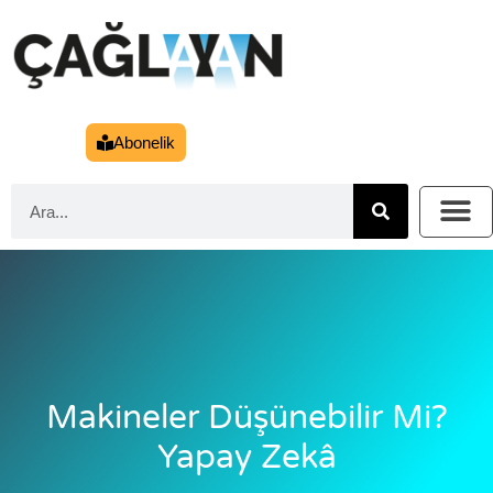
Abonelik
Makineler Düşünebilir Mi?
Yapay Zekâ