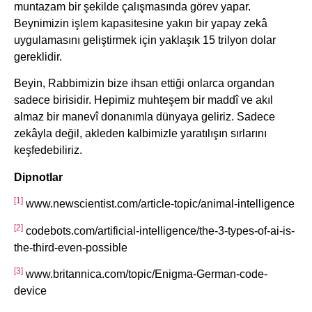
muntazam bir şekilde çalışmasında görev yapar.
Beynimizin işlem kapasitesine yakın bir yapay zekâ
uygulamasını geliştirmek için yaklaşık 15 trilyon dolar
gereklidir.
Beyin, Rabbimizin bize ihsan ettiği onlarca organdan
sadece birisidir. Hepimiz muhteşem bir maddî ve akıl
almaz bir manevî donanımla dünyaya geliriz. Sadece
zekâyla değil, akleden kalbimizle yaratılışın sırlarını
keşfedebiliriz.
Dipnotlar
[1]
www.newscientist.com/article-topic/animal-intelligence
[2]
codebots.com/artificial-intelligence/the-3-types-of-ai-is-
the-third-even-possible
[3]
www.britannica.com/topic/Enigma-German-code-
device