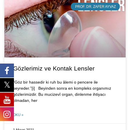
PROF. DR. ZAFER AYVAZ
Gözlerimiz ve Kontak Lensler
“Göz bir hassedir ki ruh bu âlemi o pencere ile
seyreder.”[i] Beyinden sonra en kompleks organımız
gözlerimizdir. Bu mucizevî organ, dinlenme ihtiyacı
olmadan, her
OKU »