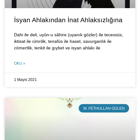
İsyan Ahlakından İnat Ahlaksızlığına
Dahi ile deli, uyûn-u sâhire (uyanık gözler) ile tecessüs,
iktisat ile cimrilik, tenafüs ile haset, savurganlık ile
cömertlik, tenkit ile gıybet ve isyan ahlakı ile
OKU »
1 Mayıs 2021
M. FETHULLAH GÜLEN