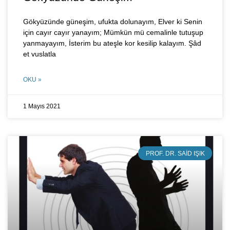
Gökyüzünde güneşim, ufukta dolunayım, Elver ki Senin
için cayır cayır yanayım; Mümkün mü cemalinle tutuşup
yanmayayım, İsterim bu ateşle kor kesilip kalayım. Şâd
et vuslatla
OKU »
1 Mayıs 2021
PROF. DR. SAID IŞIK