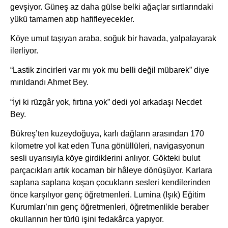
gevşiyor. Güneş az daha gülse belki ağaçlar sırtlarındaki
yükü tamamen atıp hafifleyecekler.
Köye umut taşıyan araba, soğuk bir havada, yalpalayarak
ilerliyor.
“Lastik zincirleri var mı yok mu belli değil mübarek” diye
mırıldandı Ahmet Bey.
“İyi ki rüzgâr yok, fırtına yok” dedi yol arkadaşı Necdet
Bey.
Bükreş’ten kuzeydoğuya, karlı dağların arasından 170
kilometre yol kat eden Tuna gönüllüleri, navigasyonun
sesli uyarısıyla köye girdiklerini anlıyor. Gökteki bulut
parçacıkları artık kocaman bir hâleye dönüşüyor. Karlara
saplana saplana koşan çocukların sesleri kendilerinden
önce karşılıyor genç öğretmenleri. Lumina (Işık) Eğitim
Kurumları’nın genç öğretmenleri, öğretmenlikle beraber
okullarının her türlü işini fedakârca yapıyor.