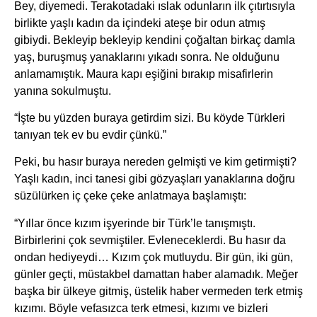
Bey, diyemedi. Terakotadaki ıslak odunların ilk çıtırtısıyla
birlikte yaşlı kadın da içindeki ateşe bir odun atmış
gibiydi. Bekleyip bekleyip kendini çoğaltan birkaç damla
yaş, buruşmuş yanaklarını yıkadı sonra. Ne olduğunu
anlamamıştık. Maura kapı eşiğini bırakıp misafirlerin
yanına sokulmuştu.
“İşte bu yüzden buraya getirdim sizi. Bu köyde Türkleri
tanıyan tek ev bu evdir çünkü.”
Peki, bu hasır buraya nereden gelmişti ve kim getirmişti?
Yaşlı kadın, inci tanesi gibi gözyaşları yanaklarına doğru
süzülürken iç çeke çeke anlatmaya başlamıştı:
“Yıllar önce kızım işyerinde bir Türk’le tanışmıştı.
Birbirlerini çok sevmiştiler. Evleneceklerdi. Bu hasır da
ondan hediyeydi… Kızım çok mutluydu. Bir gün, iki gün,
günler geçti, müstakbel damattan haber alamadık. Meğer
başka bir ülkeye gitmiş, üstelik haber vermeden terk etmiş
kızımı. Böyle vefasızca terk etmesi, kızımı ve bizleri