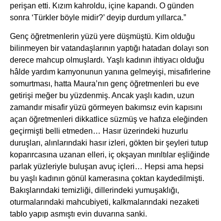
perişan etti. Kızım kahroldu, içine kapandı. O günden
sonra ‘Türkler böyle midir?’ deyip durdum yıllarca.”
Genç öğretmenlerin yüzü yere düşmüştü. Kim olduğu
bilinmeyen bir vatandaşlarının yaptığı hatadan dolayı son
derece mahcup olmuşlardı. Yaşlı kadının ihtiyacı olduğu
hâlde yardım kamyonunun yanına gelmeyişi, misafirlerine
somurtması, hatta Maura’nın genç öğretmenleri bu eve
getirişi meğer bu yüzdenmiş. Ancak yaşlı kadın, uzun
zamandır misafir yüzü görmeyen bakımsız evin kapısını
açan öğretmenleri dikkatlice süzmüş ve hafıza eleğinden
geçirmişti belli etmeden… Hasır üzerindeki huzurlu
duruşları, alınlarındaki hasır izleri, gökten bir şeyleri tutup
koparırcasına uzanan elleri, iç okşayan mırıltılar eşliğinde
parlak yüzleriyle buluşan avuç içleri… Hepsi ama hepsi
bu yaşlı kadının gönül kamerasına çoktan kaydedilmişti.
Bakışlarındaki temizliği, dillerindeki yumuşaklığı,
oturmalarındaki mahcubiyeti, kalkmalarındaki nezaketi
tablo yapıp asmıştı evin duvarına sanki.