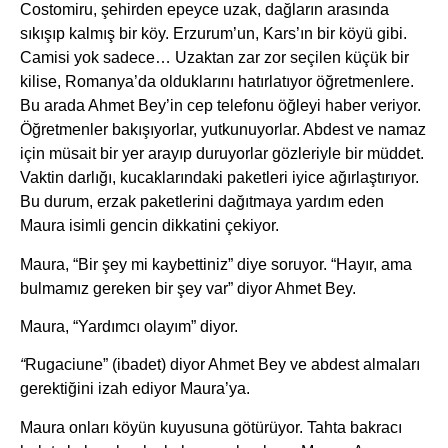
Costomiru, şehirden epeyce uzak, dağların arasında
sıkışıp kalmış bir köy. Erzurum’un, Kars’ın bir köyü gibi.
Camisi yok sadece… Uzaktan zar zor seçilen küçük bir
kilise, Romanya’da olduklarını hatırlatıyor öğretmenlere.
Bu arada Ahmet Bey’in cep telefonu öğleyi haber veriyor.
Öğretmenler bakışıyorlar, yutkunuyorlar. Abdest ve namaz
için müsait bir yer arayıp duruyorlar gözleriyle bir müddet.
Vaktin darlığı, kucaklarındaki paketleri iyice ağırlaştırıyor.
Bu durum, erzak paketlerini dağıtmaya yardım eden
Maura isimli gencin dikkatini çekiyor.
Maura, “Bir şey mi kaybettiniz” diye soruyor. “Hayır, ama
bulmamız gereken bir şey var” diyor Ahmet Bey.
Maura, “Yardımcı olayım” diyor.
“
Rugaciune” (ibadet) diyor Ahmet Bey ve abdest almaları
gerektiğini izah ediyor Maura’ya.
Maura onları köyün kuyusuna götürüyor. Tahta bakracı