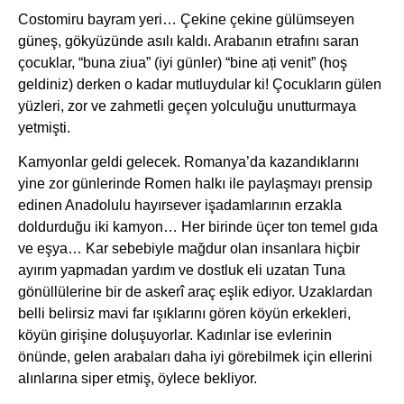
Costomiru bayram yeri… Çekine çekine gülümseyen
güneş, gökyüzünde asılı kaldı. Arabanın etrafını saran
çocuklar, “buna ziua” (iyi günler) “bine ați venit” (hoş
geldiniz) derken o kadar mutluydular ki! Çocukların gülen
yüzleri, zor ve zahmetli geçen yolculuğu unutturmaya
yetmişti.
Kamyonlar geldi gelecek. Romanya’da kazandıklarını
yine zor günlerinde Romen halkı ile paylaşmayı prensip
edinen Anadolulu hayırsever işadamlarının erzakla
doldurduğu iki kamyon… Her birinde üçer ton temel gıda
ve eşya… Kar sebebiyle mağdur olan insanlara hiçbir
ayırım yapmadan yardım ve dostluk eli uzatan Tuna
gönüllülerine bir de askerî araç eşlik ediyor. Uzaklardan
belli belirsiz mavi far ışıklarını gören köyün erkekleri,
köyün girişine doluşuyorlar. Kadınlar ise evlerinin
önünde, gelen arabaları daha iyi görebilmek için ellerini
alınlarına siper etmiş, öylece bekliyor.