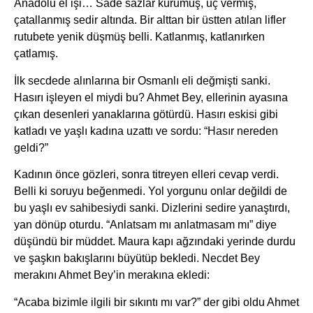
Anadolu el işi… Sade sazlar kurumuş, uç vermiş,
çatallanmış sedir altında. Bir alttan bir üstten atılan lifler
rutubete yenik düşmüş belli. Katlanmış, katlanırken
çatlamış.
İlk secdede alınlarına bir Osmanlı eli değmişti sanki.
Hasırı işleyen el miydi bu? Ahmet Bey, ellerinin ayasına
çıkan desenleri yanaklarına götürdü. Hasırı eskisi gibi
katladı ve yaşlı kadına uzattı ve sordu: “Hasır nereden
geldi?”
Kadının önce gözleri, sonra titreyen elleri cevap verdi.
Belli ki soruyu beğenmedi. Yol yorgunu onlar değildi de
bu yaşlı ev sahibesiydi sanki. Dizlerini sedire yanaştırdı,
yan dönüp oturdu. “Anlatsam mı anlatmasam mı” diye
düşündü bir müddet. Maura kapı ağzındaki yerinde durdu
ve şaşkın bakışlarını büyütüp bekledi. Necdet Bey
merakını Ahmet Bey’in merakına ekledi:
“Acaba bizimle ilgili bir sıkıntı mı var?” der gibi oldu Ahmet