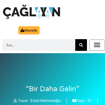
Abonelik
“Bir Daha Gelin”
Yazar :
Erdal Mahmutoğlu
Sayı :
37