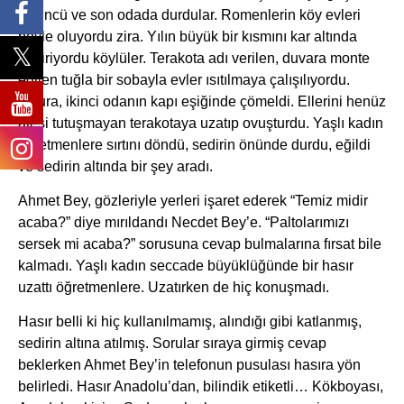
Üçüncü ve son odada durdular. Romenlerin köy evleri
böyle oluyordu zira. Yılın büyük bir kısmını kar altında
geçiriyordu köylüler. Terakota adı verilen, duvara monte
edilen tuğla bir sobayla evler ısıtılmaya çalışılıyordu.
Maura, ikinci odanın kapı eşiğinde çömeldi. Ellerini henüz
ateşi tutuşmayan terakotaya uzatıp ovuşturdu. Yaşlı kadın
öğretmenlere sırtını döndü, sedirin önünde durdu, eğildi
ve sedirin altında bir şey aradı.
Ahmet Bey, gözleriyle yerleri işaret ederek “Temiz midir
acaba?” diye mırıldandı Necdet Bey’e. “Paltolarımızı
sersek mi acaba?” sorusuna cevap bulmalarına fırsat bile
kalmadı. Yaşlı kadın seccade büyüklüğünde bir hasır
uzattı öğretmenlere. Uzatırken de hiç konuşmadı.
Hasır belli ki hiç kullanılmamış, alındığı gibi katlanmış,
sedirin altına atılmış. Sorular sıraya girmiş cevap
beklerken Ahmet Bey’in telefonun pusulası hasıra yön
belirledi. Hasır Anadolu’dan, bilindik etiketli… Kökboyası,