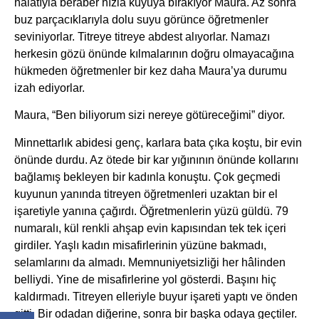
halatıyla beraber hızla kuyuya bırakıyor Maura. Az sonra
buz parçacıklarıyla dolu suyu görünce öğretmenler
seviniyorlar. Titreye titreye abdest alıyorlar. Namazı
herkesin gözü önünde kılmalarının doğru olmayacağına
hükmeden öğretmenler bir kez daha Maura’ya durumu
izah ediyorlar.
Maura, “Ben biliyorum sizi nereye götüreceğimi” diyor.
Minnettarlık abidesi genç, karlara bata çıka koştu, bir evin
önünde durdu. Az ötede bir kar yığınının önünde kollarını
bağlamış bekleyen bir kadınla konuştu. Çok geçmedi
kuyunun yanında titreyen öğretmenleri uzaktan bir el
işaretiyle yanına çağırdı. Öğretmenlerin yüzü güldü. 79
numaralı, kül renkli ahşap evin kapısından tek tek içeri
girdiler. Yaşlı kadın misafirlerinin yüzüne bakmadı,
selamlarını da almadı. Memnuniyetsizliği her hâlinden
belliydi. Yine de misafirlerine yol gösterdi. Başını hiç
kaldırmadı. Titreyen elleriyle buyur işareti yaptı ve önden
gitti. Bir odadan diğerine, sonra bir başka odaya geçtiler.