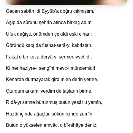
Geçen sabâh idi Eyyûb’a doğru çıkmıştım.
Aşıp da sûrunu şehrin atınca birkaç adım,
Ufuk değişti, önümden çekildi eski cihan;
Göründü karşıda füshat-serâ-yı kabristan.
Fakat o bir koca deryâ-yı sermediyyet idi,
Ki her haziyre-i sengîni mevc-i müncemidi!
Kenarda durmayarak girdim en derin yerine,
Oturdum arkamı verdim de taşların birine.
Ridâ-yı samte bürünmüş bütün yesâr ü yemîn,
Huzûr içinde ağaçlar, sükûn içinde zemîn.
Bütün o yükselen emvâc, o bî-nihâye deniz,