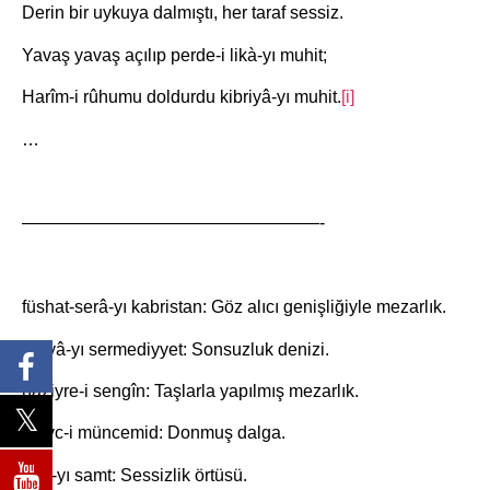
Derin bir uykuya dalmıştı, her taraf sessiz.
Yavaş yavaş açılıp perde-i likà-yı muhit;
Harîm-i rûhumu doldurdu kibriyâ-yı muhit.
[i]
…
—————————————————-
füshat-serâ-yı kabristan: Göz alıcı genişliğiyle mezarlık.
deryâ-yı sermediyyet: Sonsuzluk denizi.
haziyre-i sengîn: Taşlarla yapılmış mezarlık.
mevc-i müncemid: Donmuş dalga.
ridâ-yı samt: Sessizlik örtüsü.