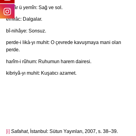
yesâr ü yemîn: Sağ ve sol.
emvâc: Dalgalar.
bî-nihâye: Sonsuz.
perde-i likà-yı muhit: O çevrede kavuşmaya mani olan
perde.
harîm-i rûhum: Ruhumun harem dairesi.
kibriyâ-yı muhit: Kuşatıcı azamet.
[i]
Safahat
, İstanbul: Sütun Yayınları, 2007, s. 38–39.