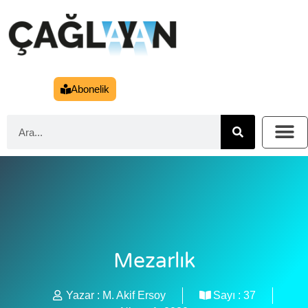
Abonelik
Mezarlık
Yazar :
M. Akif Ersoy
Sayı :
37