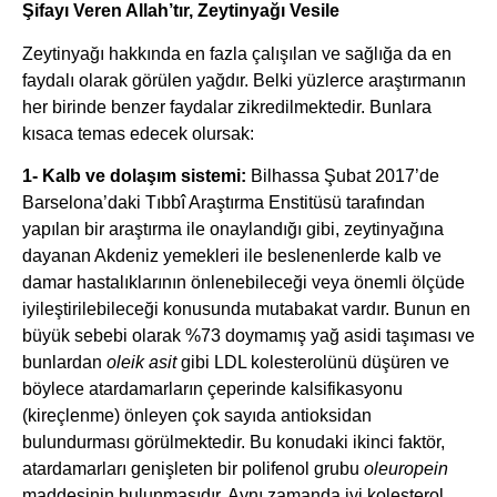
Şifayı Veren Allah’tır, Zeytinyağı Vesile
Zeytinyağı hakkında en fazla çalışılan ve sağlığa da en
faydalı olarak görülen yağdır. Belki yüzlerce araştırmanın
her birinde benzer faydalar zikredilmektedir. Bunlara
kısaca temas edecek olursak:
1- Kalb ve dolaşım sistemi:
Bilhassa Şubat 2017’de
Barselona’daki Tıbbî Araştırma Enstitüsü tarafından
yapılan bir araştırma ile onaylandığı gibi, zeytinyağına
dayanan Akdeniz yemekleri ile beslenenlerde kalb ve
damar hastalıklarının önlenebileceği veya önemli ölçüde
iyileştirilebileceği konusunda mutabakat vardır. Bunun en
büyük sebebi olarak %73 doymamış yağ asidi taşıması ve
bunlardan
oleik asit
gibi LDL kolesterolünü düşüren ve
böylece atardamarların çeperinde kalsifikasyonu
(kireçlenme) önleyen çok sayıda antioksidan
bulundurması görülmektedir. Bu konudaki ikinci faktör,
atardamarları genişleten bir polifenol grubu
oleuropein
maddesinin bulunmasıdır. Aynı zamanda iyi kolesterol