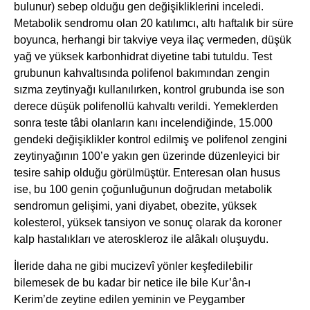
bulunur) sebep olduğu gen değişikliklerini inceledi.
Metabolik sendromu olan 20 katılımcı, altı haftalık bir süre
boyunca, herhangi bir takviye veya ilaç vermeden, düşük
yağ ve yüksek karbonhidrat diyetine tabi tutuldu. Test
grubunun kahvaltısında polifenol bakımından zengin
sızma zeytinyağı kullanılırken, kontrol grubunda ise son
derece düşük polifenollü kahvaltı verildi. Yemeklerden
sonra teste tâbi olanların kanı incelendiğinde, 15.000
gendeki değişiklikler kontrol edilmiş ve polifenol zengini
zeytinyağının 100’e yakın gen üzerinde düzenleyici bir
tesire sahip olduğu görülmüştür. Enteresan olan husus
ise, bu 100 genin çoğunluğunun doğrudan metabolik
sendromun gelişimi, yani diyabet, obezite, yüksek
kolesterol, yüksek tansiyon ve sonuç olarak da koroner
kalp hastalıkları ve ateroskleroz ile alâkalı oluşuydu.
İleride daha ne gibi mucizevî yönler keşfedilebilir
bilemesek de bu kadar bir netice ile bile Kur’ân-ı
Kerim’de zeytine edilen yeminin ve Peygamber