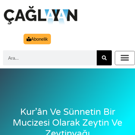
Abonelik
Kur’ân Ve Sünnetin Bir
Mucizesi Olarak Zeytin Ve
Zeytinyağı