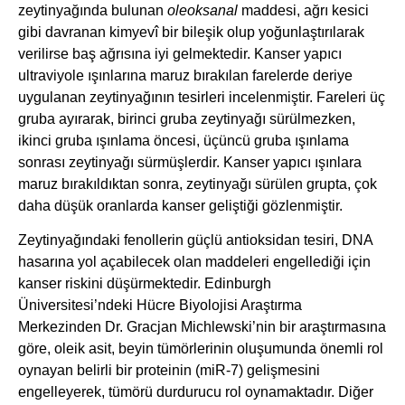
zeytinyağında bulunan
oleoksanal
maddesi, ağrı kesici
gibi davranan kimyevî bir bileşik olup yoğunlaştırılarak
verilirse baş ağrısına iyi gelmektedir. Kanser yapıcı
ultraviyole ışınlarına maruz bırakılan farelerde deriye
uygulanan zeytinyağının tesirleri incelenmiştir. Fareleri üç
gruba ayırarak, birinci gruba zeytinyağı sürülmezken,
ikinci gruba ışınlama öncesi, üçüncü gruba ışınlama
sonrası zeytinyağı sürmüşlerdir. Kanser yapıcı ışınlara
maruz bırakıldıktan sonra, zeytinyağı sürülen grupta, çok
daha düşük oranlarda kanser geliştiği gözlenmiştir.
Zeytinyağındaki fenollerin güçlü antioksidan tesiri, DNA
hasarına yol açabilecek olan maddeleri engellediği için
kanser riskini düşürmektedir. Edinburgh
Üniversitesi’ndeki Hücre Biyolojisi Araştırma
Merkezinden Dr. Gracjan Michlewski’nin bir araştırmasına
göre, oleik asit, beyin tümörlerinin oluşumunda önemli rol
oynayan belirli bir proteinin (miR-7) gelişmesini
engelleyerek, tümörü durdurucu rol oynamaktadır. Diğer