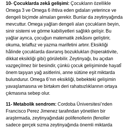
10- Çocuklarda zekâ gelişimi:
Çocukların özellikle
Omega 3 ve Omega 6 ihtiva eden gıdaları yeterince ve
dengeli biçimde almaları gerekir. Bunlar da zeytinyağında
mevcuttur. Omega yağları dengeli alan çocukların beyin,
sinir sistemi ve görme kabiliyetleri sağlıklı gelişir. Bu
yağlar ayrıca, çocuğun matematik zekâsını geliştirir,
okuma, telaffuz ve yazma marifetini artırır. Eksikliği
hâlinde çocuklarda davranış bozuklukları (hiperaktivite,
dikkat eksikliği gibi) görülebilir. Zeytinyağı, bu açıdan
vazgeçilmez bir besindir, çünkü çocuk gelişiminde hayatî
önem taşıyan yağ asitlerini, anne sütüne eşit miktarda
bulundurur. Omega 6’nın eksikliği, bebekteki gelişimin
yavaşlamasına ve birtakım deri rahatsızlıklarının ortaya
çıkmasına sebep olur.
11- Metabolik sendrom:
Cordoba Üniversitesi’nden
Francisco Perez Jimenez tarafından yönetilen bir
araştırmada, zeytinyağındaki polifenollerin (fenoller
sadece gerçek sızma zeytinyağında önemli miktarda