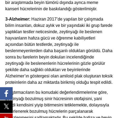
bir araştırmada beyin tümörü dışında ayrıca meme
kanseri hücrelerinin de baskılandığı gösterilmiştir.
3-Alzheimer:
Haziran 2017’de yapılan bir çalışmada
bilim insanları, dokuz aylık ve bir yaşındaki iki grup farede
yaptıkları testler neticesinde, zeytinyağı ile beslenen
hayvanların hafıza gücü ve öğrenme kabiliyetleri
açısından bütün testlerde, zeytinyağı ile
beslenmeyenlerden daha başarılı oldukları görüldü. Daha
sonra bu farelerin beyin dokuları incelendiğinde
zeytinyağı ile beslenenlerin hücrelerinin gözle görülür
şekilde daha sağlıklı oldukları ve beyinlerinde
Alzheimer’ın göstergesi olan amiloid plak oluşturan toksik
proteinlerin daha az miktarda birikmiş olduğu tespit edildi.
Araştırmacıların bu konudaki değerlendirmelerine göre,
zeytinyağı bozulmuş sinir hücresinin otofajisini, yani
kendi kendisini yiyip bitirmesini tetiklemekte, dolayısıyla
zehirlenerek bozulmuş hücrelerin parçalanarak
temizlenmesini sağlamaktadır. Bu şekilde hafıza ve beyin