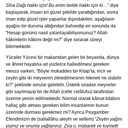
Sîna Dağı hakkı için! Bu emin belde hakkı için ki…
” diye
başlayarak, insanı en güzel şekilde yarattığından, sonra
iman edip güzel işler yapanlar dışındakileri, aşağıların
aşağısı bir duruma attığından bahsedip en sonunda da
“Hesap gününü nasıl yalanlayabiliyorsunuz? Allah
hâkimlerin hâkimi değil mi?” diye sorarak sȗreyi
bitirmektedir.
Yüceler Yücesi bir makamdan gelen bir beyanda, dünya
ve âhiret hayatına ait yüzlerce halledilmesi gereken
mevzu varken, “Böyle mukaddes bir Kitap’ta, incir ve
zeytin gibi iki meyvenin zikredilmesinin hikmeti ne olabilir
ki?” şeklinde sorular gelebilir. Üstelik sıradan meyveler
gibi sayılmayıp bir de Allah (celle celâluhu) tarafından
üzerine yemin edilmektedir. Normal olarak kâinat kitabını
hallaç gibi atması gereken bilim insanlarının bunun
üzerinde durması gerekmez mi? Ayrıca Peygamber
Efendimizin de (sallallâhu aleyhi ve sellem) “
Zeytin yağını
yiyiniz ve onunla yağlanınız. Zira o, mübarek ve kıymetli