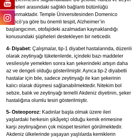
hücreleri arasındaki sağlıklı bağlantı bütünlüğü
korunmaktadır. Temple Üniversitesinden Domenico
Praticò’ya göre bu önemli tespit, Alzheimer’in
başlangıcının, otofajideki azalmadan kaynaklandığı
konusundaki şüpheleri destekleyen bir neticedir.
4- Diyabet:
Çalışmalar, tip-1 diyabet hastalarında, düzenli
olarak zeytinyağı tüketenlerde, içindeki bazı maddeler
vesilesiyle yemekten sonra kan şekerindeki artışın daha
az ve dengeli olduğu gösterilmiştir. Ayrıca tip-2 diyabetli
hastalar için bile, sadece zeytinyağı ile kan şekerinin
kalıcı olarak düşmesi sağlanabilmektedir. Nitekim bol
sebze, balık ve zeytinyağı temelli Akdeniz diyetinin, şeker
hastalığına olumlu tesiri gösterilmiştir.
5- Osteoporoz:
Kadınlar başta olmak üzere ileri
yaşlardaki herkesin şikâyetçi olduğu kemik erimesine
karşı zeytinyağının çok müspet tesirleri görülmektedir.
Akdeniz ülkelerinde yaşayan yaşlılarda kemiklerin