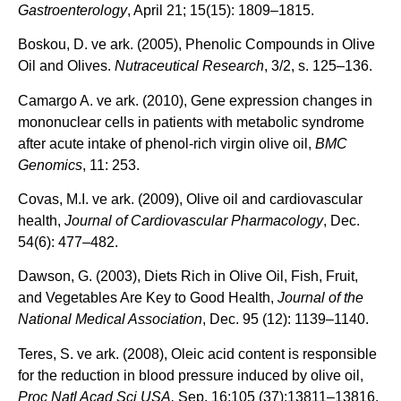
Gastroenterology
, April 21; 15(15): 1809–1815.
Boskou, D. ve ark. (2005), Phenolic Compounds in Olive
Oil and Olives.
Nutraceutical Research
, 3/2, s. 125–136.
Camargo A. ve ark. (2010), Gene expression changes in
mononuclear cells in patients with metabolic syndrome
after acute intake of phenol-rich virgin olive oil,
BMC
Genomics
, 11: 253.
Covas, M.I. ve ark. (2009), Olive oil and cardiovascular
health,
Journal of Cardiovascular Pharmacology
, Dec.
54(6): 477–482.
Dawson, G. (2003), Diets Rich in Olive Oil, Fish, Fruit,
and Vegetables Are Key to Good Health,
Journal of the
National Medical Association
, Dec. 95 (12): 1139–1140.
Teres, S. ve ark. (2008), Oleic acid content is responsible
for the reduction in blood pressure induced by olive oil,
Proc Natl Acad Sci
USA,
Sep. 16;105 (37):13811–13816.