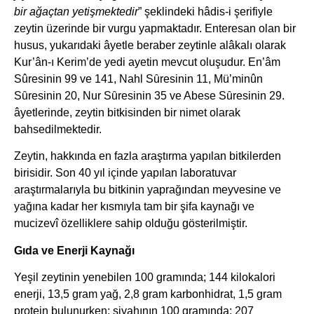
bir ağaçtan yetişmektedir
” şeklindeki hâdis-i şerifiyle
zeytin üzerinde bir vurgu yapmaktadır. Enteresan olan bir
husus, yukarıdaki âyetle beraber zeytinle alâkalı olarak
Kur’ân-ı Kerim’de yedi ayetin mevcut oluşudur. En’âm
Sûresinin 99 ve 141, Nahl Sȗresinin 11, Mü’minûn
Sȗresinin 20, Nur Sȗresinin 35 ve Abese Sȗresinin 29.
âyetlerinde, zeytin bitkisinden bir nimet olarak
bahsedilmektedir.
Zeytin, hakkında en fazla araştırma yapılan bitkilerden
birisidir. Son 40 yıl içinde yapılan laboratuvar
araştırmalarıyla bu bitkinin yaprağından meyvesine ve
yağına kadar her kısmıyla tam bir şifa kaynağı ve
mucizevî özelliklere sahip olduğu gösterilmiştir.
Gıda ve Enerji Kaynağı
Yeşil zeytinin yenebilen 100 gramında; 144 kilokalori
enerji, 13,5 gram yağ, 2,8 gram karbonhidrat, 1,5 gram
protein bulunurken; siyahının 100 gramında; 207