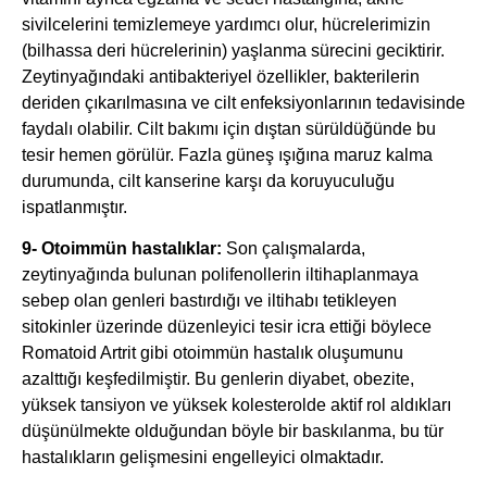
sivilcelerini temizlemeye yardımcı olur, hücrelerimizin
(bilhassa deri hücrelerinin) yaşlanma sürecini geciktirir.
Zeytinyağındaki antibakteriyel özellikler, bakterilerin
deriden çıkarılmasına ve cilt enfeksiyonlarının tedavisinde
faydalı olabilir. Cilt bakımı için dıştan sürüldüğünde bu
tesir hemen görülür. Fazla güneş ışığına maruz kalma
durumunda, cilt kanserine karşı da koruyuculuğu
ispatlanmıştır.
9- Otoimmün hastalıklar:
Son çalışmalarda,
zeytinyağında bulunan polifenollerin iltihaplanmaya
sebep olan genleri bastırdığı ve iltihabı tetikleyen
sitokinler üzerinde düzenleyici tesir icra ettiği böylece
Romatoid Artrit gibi otoimmün hastalık oluşumunu
azalttığı keşfedilmiştir. Bu genlerin diyabet, obezite,
yüksek tansiyon ve yüksek kolesterolde aktif rol aldıkları
düşünülmekte olduğundan böyle bir baskılanma, bu tür
hastalıkların gelişmesini engelleyici olmaktadır.