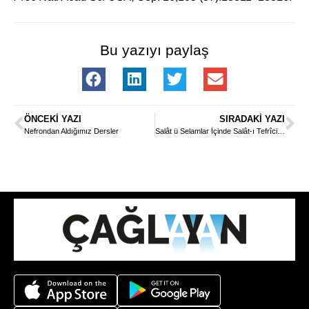
Bu yazıyı paylaş
ÖNCEKI YAZI
SIRADAKI YAZI
Nefrondan Aldığımız Dersler
Salât ü Selamlar İçinde Salât-ı Tefrîciye