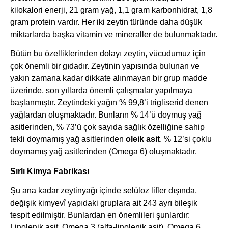
kilokalori enerji, 21 gram yağ, 1,1 gram karbonhidrat, 1,8
gram protein vardır. Her iki zeytin türünde daha düşük
miktarlarda başka vitamin ve mineraller de bulunmaktadır.
Bütün bu özelliklerinden dolayı zeytin, vücudumuz için
çok önemli bir gıdadır. Zeytinin yapısında bulunan ve
yakın zamana kadar dikkate alınmayan bir grup madde
üzerinde, son yıllarda önemli çalışmalar yapılmaya
başlanmıştır. Zeytindeki yağın % 99,8’i trigliserid denen
yağlardan oluşmaktadır. Bunların % 14’ü doymuş yağ
asitlerinden, % 73’ü çok sayıda sağlık özelliğine sahip
tekli doymamış yağ asitlerinden
oleik asit
, % 12’si çoklu
doymamış yağ asitlerinden (Omega 6) oluşmaktadır.
Sırlı Kimya Fabrikası
Şu ana kadar zeytinyağı içinde selüloz lifler dışında,
değişik kimyevî yapıdaki gruplara ait 243 ayrı bileşik
tespit edilmiştir. Bunlardan en önemlileri şunlardır:
Linolenik asit, Omega 3 (alfa-linolenik asit), Omega 6,