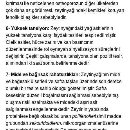
kırılması ile neticelenen osteoporozun diğer ülkelerden
çok daha az görülmesi, zeytinyağındaki kemikleri koruyan
fenolik bileşikler sebebiyledir.
6- Yüksek tansiyon:
Zeytinyağındaki yağ asitlerinin
yüksek tansiyona karşı faydalı tesirleri tespit edilmiştir.
Oleik asitler, hücre zarını ve kan basıncının
düzenlenmesinde rol oynayan sinyalizasyon süreçlerini
değiştirir. Çeşitli çalışmalarda, tansiyona olan pozitif tesir,
alımından iki saat sonra belirlenmektedir.
7- Mide ve bağırsak rahatsızlıkları:
Zeytinyağının mide
ve bağırsak ülserleri ve safra taşları üzerinde son derece
olumlu bir tesire sahip olduğu gösterilmiştir. Safra
kesesinin düzenli boşalmasını sağlaması sebebiyle taş
oluşma riski azalmakta ve midedeki aşırı asit
salgılanması engellenmektedir. Zeytinin yapısında
proteinlere bağlı olarak bulunan
polifenoller
isimli madde
grubundan
sekoiridoidlerin
, mikroorganizmalar üzerine