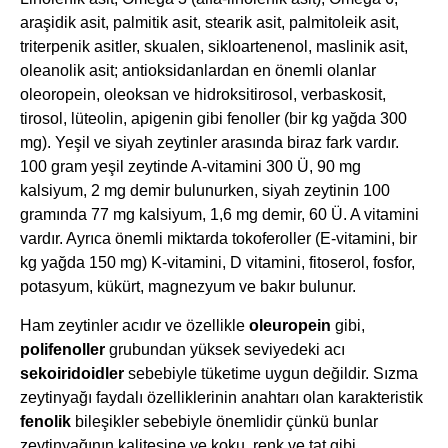
araşidik asit, palmitik asit, stearik asit, palmitoleik asit,
triterpenik asitler, skualen, sikloartenenol, maslinik asit,
oleanolik asit; antioksidanlardan en önemli olanlar
oleoropein, oleoksan ve hidroksitirosol, verbaskosit,
tirosol, lüteolin, apigenin gibi fenoller (bir kg yağda 300
mg). Yeşil ve siyah zeytinler arasında biraz fark vardır.
100 gram yeşil zeytinde A-vitamini 300 Ü, 90 mg
kalsiyum, 2 mg demir bulunurken, siyah zeytinin 100
gramında 77 mg kalsiyum, 1,6 mg demir, 60 Ü. A vitamini
vardır. Ayrıca önemli miktarda tokoferoller (E-vitamini, bir
kg yağda 150 mg) K-vitamini, D vitamini, fitoserol, fosfor,
potasyum, kükürt, magnezyum ve bakır bulunur.
Ham zeytinler acıdır ve özellikle
oleuropein
gibi,
polifenoller
grubundan yüksek seviyedeki acı
sekoiridoidler
sebebiyle tüketime uygun değildir. Sızma
zeytinyağı faydalı özelliklerinin anahtarı olan karakteristik
fenolik
bileşikler sebebiyle önemlidir çünkü bunlar
zeytinyağının kalitesine ve koku, renk ve tat gibi