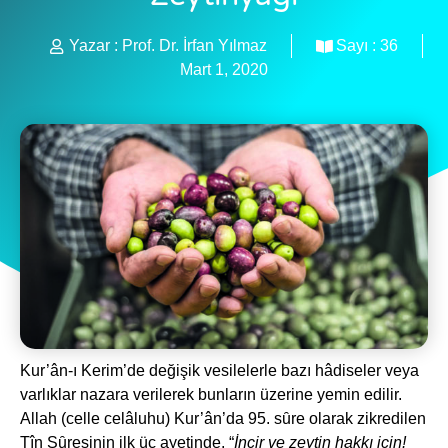
Yazar :
Prof. Dr. İrfan Yılmaz
Sayı :
36
Mart 1, 2020
Kur’ân-ı Kerim’de değişik vesilelerle bazı hâdiseler veya
varlıklar nazara verilerek bunların üzerine yemin edilir.
Allah (celle celâluhu) Kur’ân’da 95. sȗre olarak zikredilen
Tîn Sȗresinin ilk üç ayetinde, “
İncir ve zeytin hakkı için!