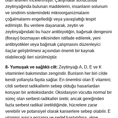
olan tesirleri incelenmiştir. Çalışmalar sonucunda
zeytinyağında bulunan maddelerin, insanların solunum
ve sindirim sistemindeki mikroorganizmaların
çoğalmalarını engellediği veya yavaşlattığı tespit
edilmiştir. Bu verilere dayanarak, zeytin ve
zeytinyağındaki bu hazır antibiyotiğin, bağırsak dengesini
(florayı) bozmayan etkisinden istifade edilerek, yeni
antibiyotikler veya bağırsak çalışmasını düzenleyici
ilaçlar geliştirilmesi açısından önemli bir kaynak
olabileceği ileri sürülmüştür.
8- Yumuşak ve sağlıklı cilt:
Zeytinyağı A, D, E ve K
vitaminleri bakımından zengindir. Bunların her biri cilde
kendi yollarıyla fayda sağlar. En önemlisi olan E vitamini;
cildi serbest radikallerin sebep olduğu hasarlardan
koruyan bir antioksidandır. Oksidasyon vücutta normal bir
süreç olan serbest radikaller üretir, ancak gereğinden
fazla serbest radikal üretildiğinde, hücrelere zarar
verebilir ve potansiyel olarak kanserlere sebep olabilir. E
vitamini ayrıca egzama ve sedef hastalığına, akne