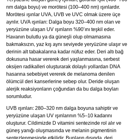
nm dalga boyu) ve morötesi (100–400 nm) ışınlardır.
Morötesi ışınlar UVA, UVB ve UVC olmak üzere üçe
ayrılır. UVA ışınları: Dalga boyu 320–400 nm olan ve
yeryüzüne ulaşan UV ışınların %90’ını teşkil eder.
Havanın bulutlu ya da güneşli olup olmamasına
bakmaksızın, yaz kış aynı seviyede yeryüzüne ulaşır ve
derinin alt tabakalarına kadar nüfuz eder. Deri altı bağ
dokusuna hasar vererek deri yaşlanmasına, serbest
oksijen radikalleri oluşturarak dolaylı yollardan DNA
hasarına sebebiyet vererek de melanoma denilen
ölümcül deri kanserlerine sebep olur. Deride oluşan
alerjik reaksiyonların çoğundan da bu dalga boyları
sorumludur.
UVB ışınları: 280–320 nm dalga boyuna sahiptir ve
yeryüzüne ulaşan UV ışınlarının %5–10 kadarını
oluşturur. Cildimizde D vitamini sentezinde rol alır ve
güneş yanığı oluşmasında ve melanin pigmentinin
sentezlenmesinde etkilidir. Bunların dışında, deri