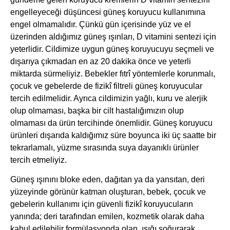
engelleyeceği düşüncesi güneş koruyucu kullanımına
engel olmamalıdır. Çünkü gün içerisinde yüz ve el
üzerinden aldığımız güneş ışınları, D vitamini sentezi için
yeterlidir. Cildimize uygun güneş koruyucuyu seçmeli ve
dışarıya çıkmadan en az 20 dakika önce ve yeterli
miktarda sürmeliyiz. Bebekler fıtrî yöntemlerle korunmalı,
çocuk ve gebelerde de fizikî filtreli güneş koruyucular
tercih edilmelidir. Ayrıca cildimizin yağlı, kuru ve alerjik
olup olmaması, başka bir cilt hastalığımızın olup
olmaması da ürün tercihinde önemlidir. Güneş koruyucu
ürünleri dışarıda kaldığımız süre boyunca iki üç saatte bir
tekrarlamalı, yüzme sırasında suya dayanıklı ürünler
tercih etmeliyiz.
Güneş ışınını bloke eden, dağıtan ya da yansıtan, deri
yüzeyinde görünür katman oluşturan, bebek, çocuk ve
gebelerin kullanımı için güvenli fizikî koruyucuların
yanında; deri tarafından emilen, kozmetik olarak daha
kabul edilebilir formülasyonda olan, ışığı soğurarak