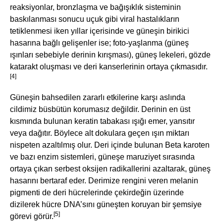
reaksiyonlar, bronzlaşma ve bağışıklık sisteminin
baskılanması sonucu uçuk gibi viral hastalıkların
tetiklenmesi iken yıllar içerisinde ve güneşin birikici
hasarına bağlı gelişenler ise; foto-yaşlanma (güneş
ışınları sebebiyle derinin kırışması), güneş lekeleri, gözde
katarakt oluşması ve deri kanserlerinin ortaya çıkmasıdır.
[4]
Güneşin bahsedilen zararlı etkilerine karşı aslında
cildimiz büsbütün korumasız değildir. Derinin en üst
kısmında bulunan keratin tabakası ışığı emer, yansıtır
veya dağıtır. Böylece alt dokulara geçen ışın miktarı
nispeten azaltılmış olur. Deri içinde bulunan Beta karoten
ve bazı enzim sistemleri, güneşe maruziyet sırasında
ortaya çıkan serbest oksijen radikallerini azaltarak, güneş
hasarını bertaraf eder. Derimize rengini veren melanin
pigmenti de deri hücrelerinde çekirdeğin üzerinde
dizilerek hücre DNA’sını güneşten koruyan bir şemsiye
[5]
görevi görür.