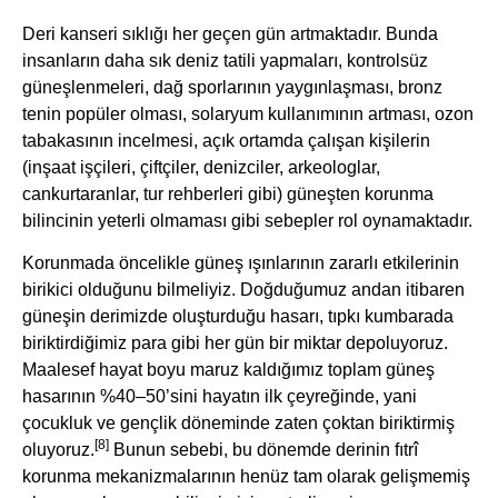
Deri kanseri sıklığı her geçen gün artmaktadır. Bunda
insanların daha sık deniz tatili yapmaları, kontrolsüz
güneşlenmeleri, dağ sporlarının yaygınlaşması, bronz
tenin popüler olması, solaryum kullanımının artması, ozon
tabakasının incelmesi, açık ortamda çalışan kişilerin
(inşaat işçileri, çiftçiler, denizciler, arkeologlar,
cankurtaranlar, tur rehberleri gibi) güneşten korunma
bilincinin yeterli olmaması gibi sebepler rol oynamaktadır.
Korunmada öncelikle güneş ışınlarının zararlı etkilerinin
birikici olduğunu bilmeliyiz. Doğduğumuz andan itibaren
güneşin derimizde oluşturduğu hasarı, tıpkı kumbarada
biriktirdiğimiz para gibi her gün bir miktar depoluyoruz.
Maalesef hayat boyu maruz kaldığımız toplam güneş
hasarının %40–50’sini hayatın ilk çeyreğinde, yani
çocukluk ve gençlik döneminde zaten çoktan biriktirmiş
[8]
oluyoruz.
Bunun sebebi, bu dönemde derinin fıtrî
korunma mekanizmalarının henüz tam olarak gelişmemiş