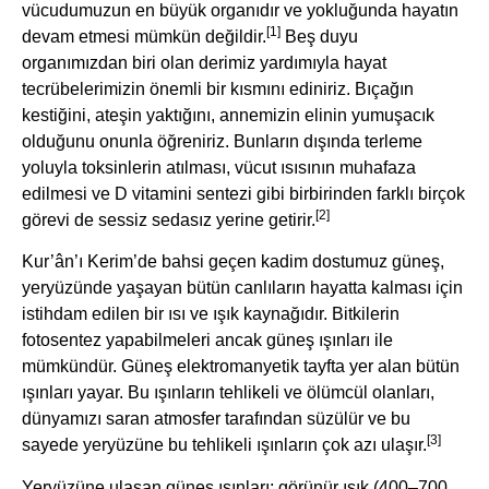
vücudumuzun en büyük organıdır ve yokluğunda hayatın
[1]
devam etmesi mümkün değildir.
Beş duyu
organımızdan biri olan derimiz yardımıyla hayat
tecrübelerimizin önemli bir kısmını ediniriz. Bıçağın
kestiğini, ateşin yaktığını, annemizin elinin yumuşacık
olduğunu onunla öğreniriz. Bunların dışında terleme
yoluyla toksinlerin atılması, vücut ısısının muhafaza
edilmesi ve D vitamini sentezi gibi birbirinden farklı birçok
[2]
görevi de sessiz sedasız yerine getirir.
Kur’ân’ı Kerim’de bahsi geçen kadim dostumuz güneş,
yeryüzünde yaşayan bütün canlıların hayatta kalması için
istihdam edilen bir ısı ve ışık kaynağıdır. Bitkilerin
fotosentez yapabilmeleri ancak güneş ışınları ile
mümkündür. Güneş elektromanyetik tayfta yer alan bütün
ışınları yayar. Bu ışınların tehlikeli ve ölümcül olanları,
dünyamızı saran atmosfer tarafından süzülür ve bu
[3]
sayede yeryüzüne bu tehlikeli ışınların çok azı ulaşır.
Yeryüzüne ulaşan güneş ışınları; görünür ışık (400–700