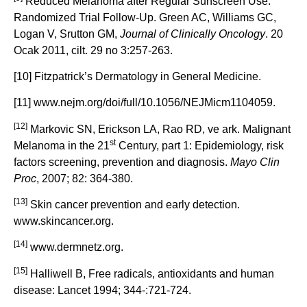
Reduced Melanoma after Regular Sunscreen Use:
Randomized Trial Follow-Up. Green AC, Williams GC,
Logan V, Srutton GM,
Journal of Clinically Oncology
. 20
Ocak 2011, cilt. 29 no 3:257-263.
[10] Fitzpatrick’s Dermatology in General Medicine.
[11] www.nejm.org/doi/full/10.1056/NEJMicm1104059.
[12]
Markovic SN, Erickson LA, Rao RD, ve ark. Malignant
st
Melanoma in the 21
Century, part 1: Epidemiology, risk
factors screening, prevention and diagnosis.
Mayo Clin
Proc
, 2007; 82: 364-380.
[13]
Skin cancer prevention and early detection.
www.skincancer.org.
[14]
www.dermnetz.org.
[15]
Halliwell B, Free radicals, antioxidants and human
disease: Lancet 1994; 344-:721-724.