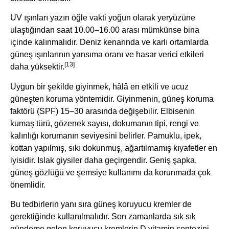
UV ışınları yazın öğle vakti yoğun olarak yeryüzüne
ulaştığından saat 10.00–16.00 arası mümkünse bina
içinde kalınmalıdır. Deniz kenarında ve karlı ortamlarda
güneş ışınlarının yansıma oranı ve hasar verici etkileri
[13]
daha yüksektir.
Uygun bir şekilde giyinmek, hâlâ en etkili ve ucuz
güneşten koruma yöntemidir. Giyinmenin, güneş koruma
faktörü (SPF) 15–30 arasında değişebilir. Elbisenin
kumaş türü, gözenek sayısı, dokumanın tipi, rengi ve
kalınlığı korumanın seviyesini belirler. Pamuklu, ipek,
kottan yapılmış, sıkı dokunmuş, ağartılmamış kıyafetler en
iyisidir. Islak giysiler daha geçirgendir. Geniş şapka,
güneş gözlüğü ve şemsiye kullanımı da korunmada çok
önemlidir.
Bu tedbirlerin yanı sıra güneş koruyucu kremler de
gerektiğinde kullanılmalıdır. Son zamanlarda sık sık
gündeme gelen koruyucu kremlerin D vitamin sentezini