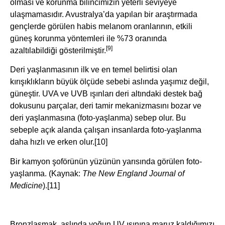
olması ve korunma bilincimizin yeterli seviyeye
ulaşmamasıdır. Avustralya’da yapılan bir araştırmada
gençlerde görülen habis melanom oranlarının, etkili
güneş korunma yöntemleri ile %73 oranında
[9]
azaltılabildiği gösterilmiştir.
Deri yaşlanmasının ilk ve en temel belirtisi olan
kırışıklıkların büyük ölçüde sebebi aslında yaşımız değil,
güneştir. UVA ve UVB ışınları deri altındaki destek bağ
dokusunu parçalar, deri tamir mekanizmasını bozar ve
deri yaşlanmasına (foto-yaşlanma) sebep olur. Bu
sebeple açık alanda çalışan insanlarda foto-yaşlanma
daha hızlı ve erken olur.
[10]
Bir kamyon şoförünün yüzünün yarısında görülen foto-
yaşlanma. (Kaynak:
The New England Journal of
Medicine
).
[11]
Bronzlaşmak, aslında yoğun UV ışınına maruz kaldığımızı