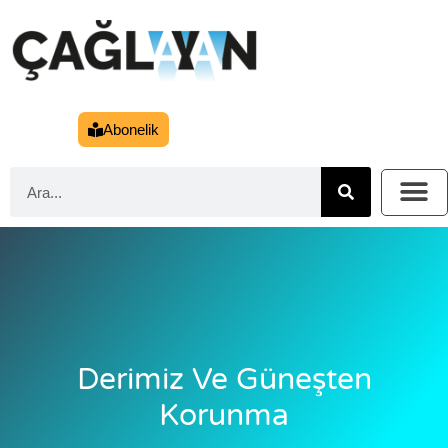
Abonelik
Derimiz Ve Güneşten
Korunma