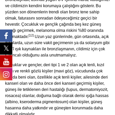
ve cildimizin kendini korumaya çalıştığını gösterir. Bu
yüzden son dönemlerin trendi olan bronz tene sahip
olmak, faturasını sonradan ödeyeceğimiz geçici bir
hevestir. Çocukluk ve gençlik çağında beş kez güneş
yanığı geçirmek, melanoma olma riskini %80 oranında
[12]
artırmaktadır.
Uzun yaz günlerinde, gün ortasında, açık
alanlarda, uzun süre vakit geçirmenin ya da solaryum gibi
sun’î ışık kaynakları ile bronzlaşmanın, cildimiz için çok
sakıncalı olduğunu asla unutmamalıyız.
Çocuklar ve gençler, deri tipi 1 ve 2 olan açık tenli, kızıl
saçlı ve renkli gözlü kişiler (mavi göz), vücudunda çok
sayıda beni olan, özellikle açık tenli kişiler, ailesinde deri
kanseri olan ve daha önce deri kanseri geçirmiş kişiler,
güneş ile tetiklenen deri hastalığı (lupus, dermatomiyozit,
rosacea) olanlar, doğuma bağlı olarak derisi ışığa hassas
(albino, kseroderma pigmentosum) olan kişiler, güneş
hasarına daha yatkındır ve güneşten korunmada daha
dikkatli olmalıdır.