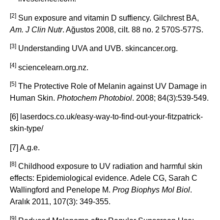
[2]
Sun exposure and vitamin D suffiency. Gilchrest BA,
Am. J Clin Nutr
. Ağustos 2008, cilt. 88 no. 2 570S-577S.
[3]
Understanding UVA and UVB. skincancer.org.
[4]
sciencelearn.org.nz.
[5]
The Protective Role of Melanin against UV Damage in
Human Skin.
Photochem Photobiol
. 2008; 84(3):539-549.
[6] laserdocs.co.uk/easy-way-to-find-out-your-fitzpatrick-
skin-type/
[7] A.g.e.
[8]
Childhood exposure to UV radiation and harmful skin
effects: Epidemiological evidence. Adele CG, Sarah C
Wallingford and Penelope M.
Prog Biophys Mol Biol
.
Aralık 2011, 107(3): 349-355.
[9]