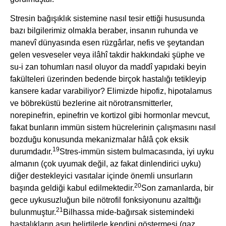
Stresin bağışıklık sistemine nasıl tesir ettiği hususunda
bazı bilgilerimiz olmakla beraber, insanın ruhunda ve
manevî dünyasında esen rüzgârlar, nefis ve şeytandan
gelen vesveseler veya ilâhî takdir hakkındaki şüphe ve
su-i zan tohumları nasıl oluyor da maddî yapıdaki beyin
fakülteleri üzerinden bedende birçok hastalığı tetikleyip
kansere kadar varabiliyor? Elimizde hipofiz, hipotalamus
ve böbreküstü bezlerine ait nörotransmitterler,
norepinefrin, epinefrin ve kortizol gibi hormonlar mevcut,
fakat bunların immün sistem hücrelerinin çalışmasını nasıl
bozduğu konusunda mekanizmalar hâlâ çok eksik
19
durumdadır.
Stres-immün sistem bulmacasında, iyi uyku
almanın (çok uyumak değil, az fakat dinlendirici uyku)
diğer destekleyici vasıtalar içinde önemli unsurların
20
başında geldiği kabul edilmektedir.
Son zamanlarda, bir
gece uykusuzluğun bile nötrofil fonksiyonunu azalttığı
21
bulunmuştur.
Bilhassa mide-bağırsak sistemindeki
hastalıkların aşırı belirtilerle kendini göstermesi (gaz,