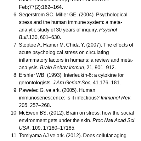
Feb;77(2):162–164.
Segerstrom SC, Miller GE. (2004). Psychological
stress and the human immune system: a meta-
analytic study of 30 years of inquiry.
Psychol
Bull,
130, 601–630.
Steptoe A, Hamer M, Chida Y. (2007). The effects of
acute psychological stress on circulating
inflammatory factors in humans: a review and meta-
analysis.
Brain Behav Immun
, 21, 901–912.
Ershler WB. (1993). Interleukin-6: a cytokine for
gerontologists.
J Am Geriatr Soc,
41
,
176–181.
Pawelec G. ve ark. (2005). Human
immunosenescence: is it infectious
?
Immunol Rev
,
205, 257–268.
McEwen BS. (2012). Brain on stress: how the social
environment gets under the skin.
Proc Natl Acad Sci
USA,
109, 17180–17185.
Tomiyama AJ ve ark. (2012). Does cellular aging