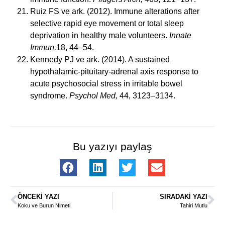
Ruiz FS ve ark. (2012). Immune alterations after
selective rapid eye movement or total sleep
deprivation in healthy male volunteers.
Innate
Immun,
18, 44–54.
Kennedy PJ ve ark. (2014). A sustained
hypothalamic-pituitary-adrenal axis response to
acute psychosocial stress in irritable bowel
syndrome.
Psychol Med,
44, 3123–3134.
Bu yazıyı paylaş
ÖNCEKI YAZI
SIRADAKI YAZI
Koku ve Burun Nimeti
Tahiri Mutlu