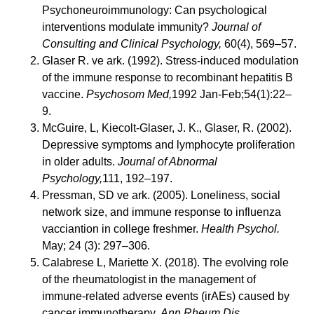
Psychoneuroimmunology: Can psychological
interventions modulate immunity?
Journal of
Consulting and Clinical Psychology,
60(4), 569–57.
Glaser R. ve ark. (1992). Stress-induced modulation
of the immune response to recombinant hepatitis B
vaccine.
Psychosom Med,
1992 Jan-Feb;54(1):22–
9.
McGuire, L, Kiecolt-Glaser, J. K., Glaser, R. (2002).
Depressive symptoms and lymphocyte proliferation
in older adults.
Journal of Abnormal
Psychology,
111, 192–197.
Pressman, SD ve ark. (2005). Loneliness, social
network size, and immune response to influenza
vacciantion in college freshmer.
Health Psychol.
May; 24 (3): 297–306.
Calabrese L, Mariette X. (2018). The evolving role
of the rheumatologist in the management of
immune-related adverse events (irAEs) caused by
cancer immunotherapy.
Ann Rheum Dis
.