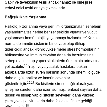
Sabır ve tevekkülün tesiri ancak namaz ile birleşirse
tedavi edici tesiri ortaya çıkmaktadır.
Bağışıklık ve Yaşlanma
Psikolojik zorlanma veya gerilim, organizmaları senelerin
yaşlandırma tesirlerine benzer şekilde yıpratır ve vücut
14
yaşlanması immünolojik yaşlanmayı hızlandırır.
Kortizol,
normalde immün sistemin bir cevabı olup iltihap
gidericidir, ancak kronik yükselmeler stres hormonlarının
birikmesine ve immün cevabın daha da bozulmasına
sebep olan iltihap yapıcı sitokinlerin üretiminin artmasına
15
yol açabilir.
Yaşlı veya yatalak hastalara bakan
akrabalarda uzun süren bakımın sonunda önemli ölçüde
daha düşük antikor ve immün cevaplar
16,17
gösterilmiştir.
Bu kişilerin strese bağlı olarak yara
iyileşme süreleri daha uzun sürmüş, lenfosit sayıları daha
düşük ve iltihap yapıcı sitokin seviyeleri daha yüksek
çıkmış ve gizli virüslerin daha fazla aktif hale geldiği
18
görülmüştür.