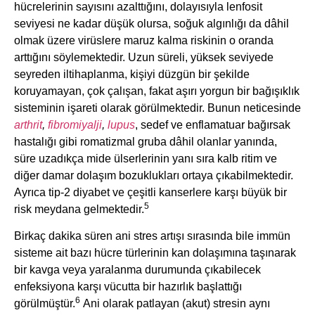
hücrelerinin sayısını azalttığını, dolayısıyla lenfosit
seviyesi ne kadar düşük olursa, soğuk algınlığı da dâhil
olmak üzere virüslere maruz kalma riskinin o oranda
arttığını söylemektedir. Uzun süreli, yüksek seviyede
seyreden iltihaplanma, kişiyi düzgün bir şekilde
koruyamayan, çok çalışan, fakat aşırı yorgun bir bağışıklık
sisteminin işareti olarak görülmektedir. Bunun neticesinde
arthrit
,
fibromiyalji
,
lupus
, sedef ve enflamatuar bağırsak
hastalığı gibi romatizmal gruba dâhil olanlar yanında,
süre uzadıkça mide ülserlerinin yanı sıra kalb ritim ve
diğer damar dolaşım bozuklukları ortaya çıkabilmektedir.
Ayrıca tip-2 diyabet ve çeşitli kanserlere karşı büyük bir
5
risk meydana gelmektedir.
Birkaç dakika süren ani stres artışı sırasında bile immün
sisteme ait bazı hücre türlerinin kan dolaşımına taşınarak
bir kavga veya yaralanma durumunda çıkabilecek
enfeksiyona karşı vücutta bir hazırlık başlattığı
6
görülmüştür.
Ani olarak patlayan (akut) stresin aynı