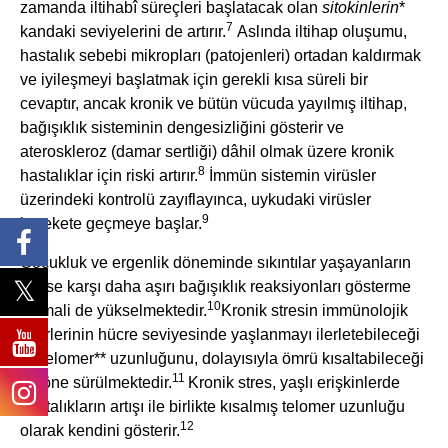
zamanda iltihabî süreçleri başlatacak olan
sitokinlerin
*
7
kandaki seviyelerini de artırır.
Aslında iltihap oluşumu,
hastalık sebebi mikropları (patojenleri) ortadan kaldırmak
ve iyileşmeyi başlatmak için gerekli kısa süreli bir
cevaptır, ancak kronik ve bütün vücuda yayılmış iltihap,
bağışıklık sisteminin dengesizliğini gösterir ve
ateroskleroz (damar sertliği) dâhil olmak üzere kronik
8
hastalıklar için riski artırır.
İmmün sistemin virüsler
üzerindeki kontrolü zayıflayınca, uykudaki virüsler
9
harekete geçmeye başlar.
Çocukluk ve ergenlik döneminde sıkıntılar yaşayanların
strese karşı daha aşırı bağışıklık reaksiyonları gösterme
10
ihtimali de yükselmektedir.
Kronik stresin immünolojik
tesirlerinin hücre seviyesinde yaşlanmayı ilerletebileceği
ve telomer** uzunluğunu, dolayısıyla ömrü kısaltabileceği
11
de öne sürülmektedir.
Kronik stres, yaşlı erişkinlerde
hastalıkların artışı ile birlikte kısalmış telomer uzunluğu
12
olarak kendini gösterir.