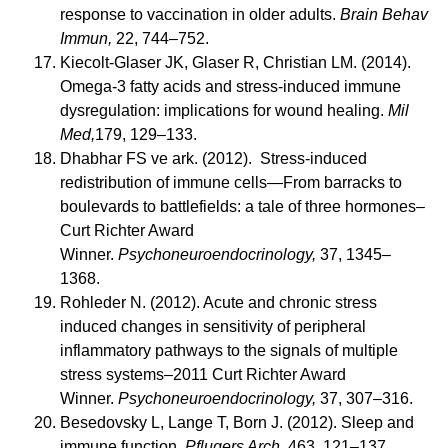
response to vaccination in older adults.
Brain Behav
Immun,
22, 744–752.
Kiecolt-Glaser JK, Glaser R, Christian LM. (2014).
Omega-3 fatty acids and stress-induced immune
dysregulation: implications for wound healing.
Mil
Med,
179, 129–133.
Dhabhar FS ve ark. (2012). Stress-induced
redistribution of immune cells—From barracks to
boulevards to battlefields: a tale of three hormones–
Curt Richter Award
Winner.
Psychoneuroendocrinology,
37, 1345–
1368.
Rohleder N. (2012). Acute and chronic stress
induced changes in sensitivity of peripheral
inflammatory pathways to the signals of multiple
stress systems–2011 Curt Richter Award
Winner.
Psychoneuroendocrinology,
37, 307–316.
Besedovsky L, Lange T, Born J. (2012). Sleep and
immune function.
Pflugers Arch,
463, 121–137.