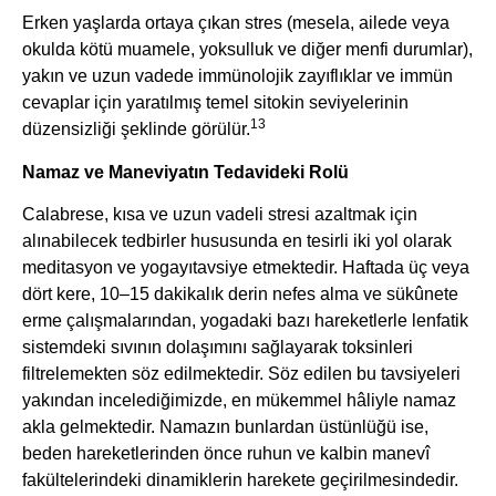
Erken yaşlarda ortaya çıkan stres (mesela, ailede veya
okulda kötü muamele, yoksulluk ve diğer menfi durumlar),
yakın ve uzun vadede immünolojik zayıflıklar ve immün
cevaplar için yaratılmış temel sitokin seviyelerinin
13
düzensizliği şeklinde görülür.
Namaz ve Maneviyatın Tedavideki Rolü
Calabrese, kısa ve uzun vadeli stresi azaltmak için
alınabilecek tedbirler hususunda en tesirli iki yol olarak
meditasyon ve yogayıtavsiye etmektedir. Haftada üç veya
dört kere, 10–15 dakikalık derin nefes alma ve sükûnete
erme çalışmalarından, yogadaki bazı hareketlerle lenfatik
sistemdeki sıvının dolaşımını sağlayarak toksinleri
filtrelemekten söz edilmektedir. Söz edilen bu tavsiyeleri
yakından incelediğimizde, en mükemmel hâliyle namaz
akla gelmektedir. Namazın bunlardan üstünlüğü ise,
beden hareketlerinden önce ruhun ve kalbin manevî
fakültelerindeki dinamiklerin harekete geçirilmesindedir.