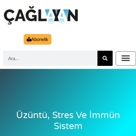
Abonelik
Üzüntü, Stres Ve İmmün
Sistem