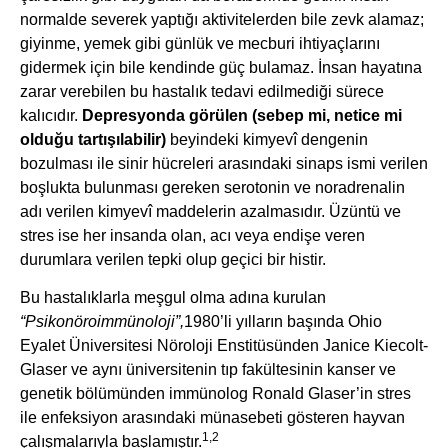
normalde severek yaptığı aktivitelerden bile zevk alamaz;
giyinme, yemek gibi günlük ve mecburi ihtiyaçlarını
gidermek için bile kendinde güç bulamaz. İnsan hayatına
zarar verebilen bu hastalık tedavi edilmediği sürece
kalıcıdır.
Depresyonda görülen (sebep mi, netice mi
olduğu tartışılabilir)
beyindeki kimyevî dengenin
bozulması ile sinir hücreleri arasındaki sinaps ismi verilen
boşlukta bulunması gereken serotonin ve noradrenalin
adı verilen kimyevî maddelerin azalmasıdır. Üzüntü ve
stres ise her insanda olan, acı veya endişe veren
durumlara verilen tepki olup geçici bir histir.
Bu hastalıklarla meşgul olma adına kurulan
“Psikonöroimmünoloji”,
1980’li yılların başında Ohio
Eyalet Üniversitesi Nöroloji Enstitüsünden Janice Kiecolt-
Glaser ve aynı üniversitenin tıp fakültesinin kanser ve
genetik bölümünden immünolog Ronald Glaser’in stres
ile enfeksiyon arasındaki münasebeti gösteren hayvan
1,2
çalışmalarıyla başlamıştır.