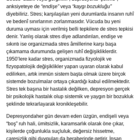
anksiyeteye de
“endişe”
veya
“kaygı bozukluğu”
diyebiliriz. Stres; karşılaşılan yeni durumlarda insanın ruhî
ve bedenî sınırlarının zorlanmasıdır. Vücuda bu yeni
duruma uyması için verilmiş belli tepkilere de stres tepkisi
denir. Yanlış olarak stres diye adlandırılan, endişe ve
sıkıntı ise organizmada stres âmillerine karşı başa
çıkamama durumunda gelişen ruhî değişikliklerdir.
1950’lere kadar stres, organizmada fizyolojik ve
fizyopatolojik değişiklikler yapan uyaran olarak kabul
edilirken, artık immün sistem başta olmak üzere birçok
sistemde bozulmalar ortaya çıkardığı kabul edilmektedir.
Stres tek başına bir hastalık değilken, depresyon gerçek
bir psikolojik hastalık olup sistemik ve yaygın bir bozukluk
şeklinde tekrarlayarak kronikleşebilir.
Depresyondaher gün devam eden üzgün, endişeli veya
“boş” ruh hali, ümitsizlik, karamsarlık olarak öne çıkar,
kişilerde çoğunlukla suçluluk, değersiz hissetme,
çaresizlik gibi duyguları da beraberinde getirir. İnsan