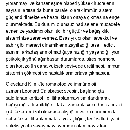
yıpranmayı ve kanserleşme nispeti yüksek hücrelerin
sayısını artırsa da buna paralel olarak immün sistem
güçlendirilmekte ve hastalıkların ortaya çıkmasına engel
olunmaktadır. Bu durum, olumsuz hadiselerle mücadele
etmenize yardımcı olan itici bir güçtür ve bağışıklık
sisteminize zarar vermez. Esas yıkıcı olan; tevekkül ve
sabır gibi manevî dinamiklerin zayıfladığı,teselli edici,
samimi arkadaşların olmadığı,yalnızlığın yaşandığı, yani
psikolojik yönü ağır basan durumlarda, stres hormonu
olan kortizolün daha yüksek seviyede üretilmesi, immün
sistemin çökmesi ve hastalıkların ortaya çıkmasıdır.
Cleveland Klinik’te romatolog ve immünoloji
uzmanı Leonard Calabrese; stresin, başlangıçta
salgılanan kortizol ile iltihaplanmayı sınırlandırarak
bağışıklığı artırabildiğini, fakat zamanla vücudun kandaki
çok fazla kortizol olmasına alıştığını ve bu durumun da
daha fazla iltihaplanmalara yol açtığını, lenfositleri, yani
enfeksiyonla savaşmaya yardımcı olan beyaz kan