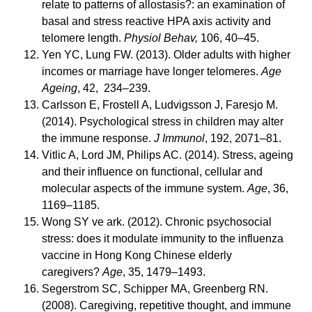
relate to patterns of allostasis?: an examination of
basal and stress reactive HPA axis activity and
telomere length.
Physiol Behav,
106, 40–45.
Yen YC, Lung FW. (2013). Older adults with higher
incomes or marriage have longer telomeres.
Age
Ageing
, 42, 234–239.
Carlsson E, Frostell A, Ludvigsson J, Faresjo M.
(2014). Psychological stress in children may alter
the immune response.
J Immunol
, 192, 2071–81.
Vitlic A, Lord JM, Philips AC. (2014). Stress, ageing
and their influence on functional, cellular and
molecular aspects of the immune system.
Age
, 36,
1169–1185.
Wong SY ve ark. (2012). Chronic psychosocial
stress: does it modulate immunity to the influenza
vaccine in Hong Kong Chinese elderly
caregivers?
Age
, 35, 1479–1493.
Segerstrom SC, Schipper MA, Greenberg RN.
(2008). Caregiving, repetitive thought, and immune