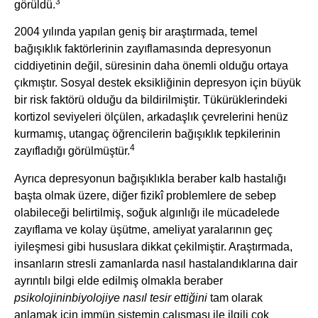
3
görüldü.
2004 yılında yapılan geniş bir araştırmada, temel
bağışıklık faktörlerinin zayıflamasında depresyonun
ciddiyetinin değil, süresinin daha önemli olduğu ortaya
çıkmıştır. Sosyal destek eksikliğinin depresyon için büyük
bir risk faktörü olduğu da bildirilmiştir. Tükürüklerindeki
kortizol seviyeleri ölçülen, arkadaşlık çevrelerini henüz
kurmamış, utangaç öğrencilerin bağışıklık tepkilerinin
4
zayıfladığı görülmüştür.
Ayrıca depresyonun bağışıklıkla beraber kalb hastalığı
başta olmak üzere, diğer fizikî problemlere de sebep
olabileceği belirtilmiş, soğuk algınlığı ile mücadelede
zayıflama ve kolay üşütme, ameliyat yaralarının geç
iyileşmesi gibi hususlara dikkat çekilmiştir. Araştırmada,
insanların stresli zamanlarda nasıl hastalandıklarına dair
ayrıntılı bilgi elde edilmiş olmakla beraber
psikolojinin
biyolojiye
nasıl
tesir ettiğini
tam olarak
anlamak için immün sistemin çalışması ile ilgili çok