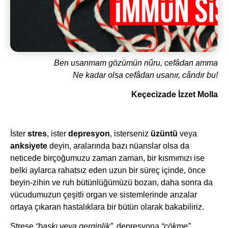
Ben usanmam gözümün nûru, cefâdan amma
Ne kadar olsa cefâdan usanır, cândır bu!
Keçecizade İzzet Molla
İster
stres
, ister
depresyon
, isterseniz
üzüntü
veya
anksiyete
deyin, aralarında bazı nüanslar olsa da
neticede birçoğumuzu zaman zaman, bir kısmımızı ise
belki aylarca rahatsız eden uzun bir süreç içinde, önce
beyin-zihin ve ruh bütünlüğümüzü bozan, daha sonra da
vücudumuzun çeşitli organ ve sistemlerinde arızalar
ortaya çıkaran hastalıklara bir bütün olarak bakabiliriz.
Strese
“baskı veya gerginlik”
, depresyona
“çökme”
,