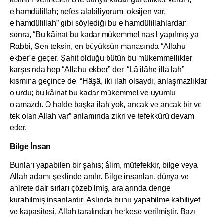
elhamdülillah; nefes alabiliyorum, oksijen var,
elhamdülillah” gibi söylediği bu elhamdülillahlardan
sonra, “Bu kâinat bu kadar mükemmel nasıl yapılmış ya
Rabbi, Sen teksin, en büyüksün manasında “Allahu
ekber”e geçer. Şahit olduğu bütün bu mükemmellikler
karşısında hep “Allahu ekber” der. “Lâ ilâhe illallah”
kısmına geçince de, “Hâşâ, iki ilah olsaydı, anlaşmazlıklar
olurdu; bu kâinat bu kadar mükemmel ve uyumlu
olamazdı. O halde başka ilah yok, ancak ve ancak bir ve
tek olan Allah var” anlamında zikri ve tefekkürü devam
eder.
Bilge İnsan
Bunları yapabilen bir şahıs; âlim, mütefekkir, bilge veya
Allah adamı şeklinde anılır. Bilge insanları, dünya ve
ahirete dair sırları çözebilmiş, aralarında denge
kurabilmiş insanlardır. Aslında bunu yapabilme kabiliyet
ve kapasitesi, Allah tarafından herkese verilmiştir. Bazı