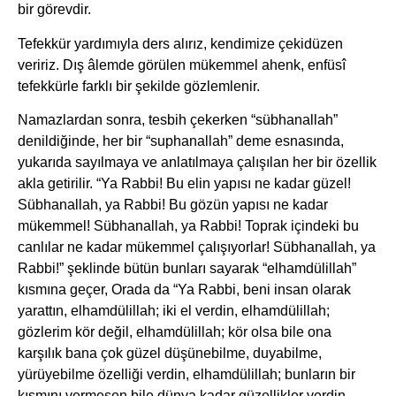
bir görevdir.
Tefekkür yardımıyla ders alırız, kendimize çekidüzen
veririz. Dış âlemde görülen mükemmel ahenk, enfüsî
tefekkürle farklı bir şekilde gözlemlenir.
Namazlardan sonra, tesbih çekerken “sübhanallah”
denildiğinde, her bir “suphanallah” deme esnasında,
yukarıda sayılmaya ve anlatılmaya çalışılan her bir özellik
akla getirilir. “Ya Rabbi! Bu elin yapısı ne kadar güzel!
Sübhanallah, ya Rabbi! Bu gözün yapısı ne kadar
mükemmel! Sübhanallah, ya Rabbi! Toprak içindeki bu
canlılar ne kadar mükemmel çalışıyorlar! Sübhanallah, ya
Rabbi!” şeklinde bütün bunları sayarak “elhamdülillah”
kısmına geçer, Orada da “Ya Rabbi, beni insan olarak
yarattın, elhamdülillah; iki el verdin, elhamdülillah;
gözlerim kör değil, elhamdülillah; kör olsa bile ona
karşılık bana çok güzel düşünebilme, duyabilme,
yürüyebilme özelliği verdin, elhamdülillah; bunların bir
kısmını vermesen bile dünya kadar güzellikler verdin,