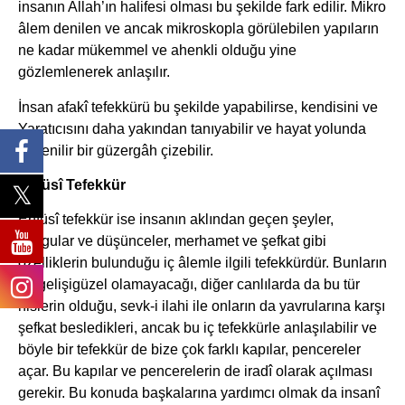
insanın Allah’ın halifesi olması bu şekilde fark edilir. Mikro
âlem denilen ve ancak mikroskopla görülebilen yapıların
ne kadar mükemmel ve ahenkli olduğu yine
gözlemlenerek anlaşılır.
İnsan afakî tefekkürü bu şekilde yapabilirse, kendisini ve
Yaratıcısını daha yakından tanıyabilir ve hayat yolunda
güvenilir bir güzergâh çizebilir.
Enfüsî Tefekkür
Enfüsî tefekkür ise insanın aklından geçen şeyler,
duygular ve düşünceler, merhamet ve şefkat gibi
özelliklerin bulunduğu iç âlemle ilgili tefekkürdür. Bunların
da gelişigüzel olamayacağı, diğer canlılarda da bu tür
hislerin olduğu, sevk-i ilahi ile onların da yavrularına karşı
şefkat besledikleri, ancak bu iç tefekkürle anlaşılabilir ve
böyle bir tefekkür de bize çok farklı kapılar, pencereler
açar. Bu kapılar ve pencerelerin de iradî olarak açılması
gerekir. Bu konuda başkalarına yardımcı olmak da insanî