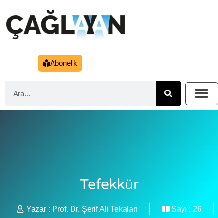
Abonelik
Tefekkür
Yazar :
Prof. Dr. Şerif Ali Tekalan
Sayı :
26