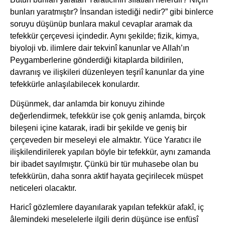
bunları yaratmıştır? İnsandan istediği nedir?” gibi binlerce
soruyu düşünüp bunlara makul cevaplar aramak da
tefekkür çerçevesi içindedir. Aynı şekilde; fizik, kimya,
biyoloji vb. ilimlere dair tekvinî kanunlar ve Allah’ın
Peygamberlerine gönderdiği kitaplarda bildirilen,
davranış ve ilişkileri düzenleyen teşriî kanunlar da yine
tefekkürle anlaşılabilecek konulardır.
Düşünmek, dar anlamda bir konuyu zihinde
değerlendirmek, tefekkür ise çok geniş anlamda, birçok
bileşeni içine katarak, iradi bir şekilde ve geniş bir
çerçeveden bir meseleyi ele almaktır. Yüce Yaratıcı ile
ilişkilendirilerek yapılan böyle bir tefekkür, aynı zamanda
bir ibadet sayılmıştır. Çünkü bir tür muhasebe olan bu
tefekkürün, daha sonra aktif hayata geçirilecek müspet
neticeleri olacaktır.
Haricî gözlemlere dayanılarak yapılan tefekkür afakî, iç
âlemindeki meselelerle ilgili derin düşünce ise enfüsî