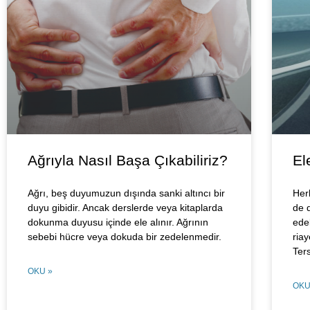
Ağrıyla Nasıl Başa Çıkabiliriz?
El
Ağrı, beş duyumuzun dışında sanki altıncı bir
Her
duyu gibidir. Ancak derslerde veya kitaplarda
de d
dokunma duyusu içinde ele alınır. Ağrının
ede
sebebi hücre veya dokuda bir zedelenmedir.
riay
Ters
OKU »
OKU