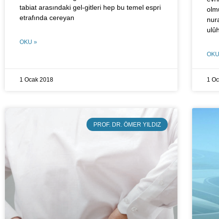
tabiat arasındaki gel-gitleri hep bu temel espri
olmu
etrafında cereyan
nura
ulû
OKU »
OKU
1 Ocak 2018
1 O
PROF. DR. ÖMER YILDIZ