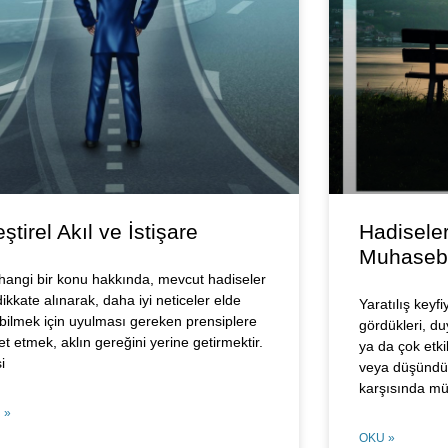
eştirel Akıl ve İstişare
Hadiseler
Muhaseb
hangi bir konu hakkında, mevcut hadiseler
ikkate alınarak, daha iyi neticeler elde
Yaratılış keyfi
bilmek için uyulması gereken prensiplere
gördükleri, du
et etmek, aklın gereğini yerine getirmektir.
ya da çok etkil
i
veya düşündür
karşısında mü
 »
OKU »