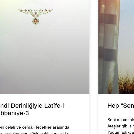
ndi Derinliğiyle Latîfe-i
Hep “Sen
bbaniye-3
Seni ansın inl
Ateşler gibi s
in celâlî ve cemâlî tecelliler arasında
Yudumladıkça 
ilip çevrilmesine şöyle yaklaşanlar da