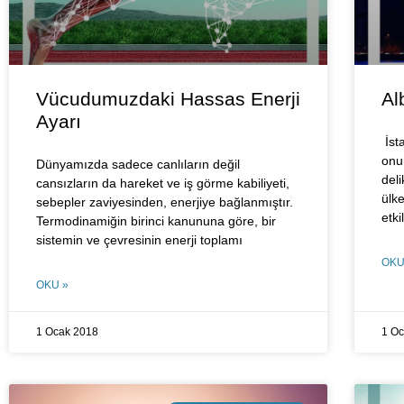
Vücudumuzdaki Hassas Enerji
Al
Ayarı
İst
onu
Dünyamızda sadece canlıların değil
del
cansızların da hareket ve iş görme kabiliyeti,
ülk
sebepler zaviyesinden, enerjiye bağlanmıştır.
etk
Termodinamiğin birinci kanununa göre, bir
sistemin ve çevresinin enerji toplamı
OKU
OKU »
1 Ocak 2018
1 O