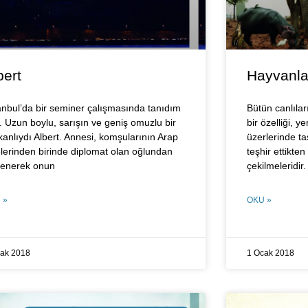
bert
Hayvanla
anbul’da bir seminer çalışmasında tanıdım
Bütün canlıla
. Uzun boylu, sarışın ve geniş omuzlu bir
bir özelliği, y
ikanlıydı Albert. Annesi, komşularının Arap
üzerlerinde t
elerinden birinde diplomat olan oğlundan
teşhir ettikte
ilenerek onun
çekilmeleridir.
 »
OKU »
cak 2018
1 Ocak 2018