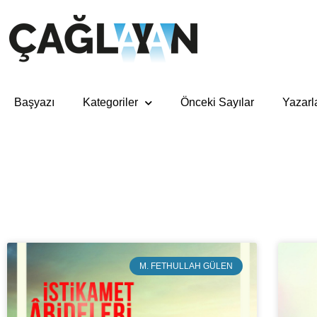
Başyazı
Kategoriler
Önceki Sayılar
Yazarl
M. FETHULLAH GÜLEN