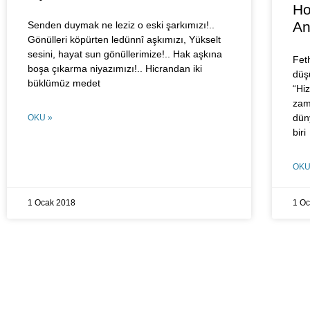
Ho
An
Senden duymak ne leziz o eski şarkımızı!..
Gönülleri köpürten ledünnî aşkımızı, Yükselt
sesini, hayat sun gönüllerimize!.. Hak aşkına
Fet
boşa çıkarma niyazımızı!.. Hicrandan iki
düş
büklümüz medet
“Hi
zam
dün
OKU »
biri
OKU
1 Ocak 2018
1 O