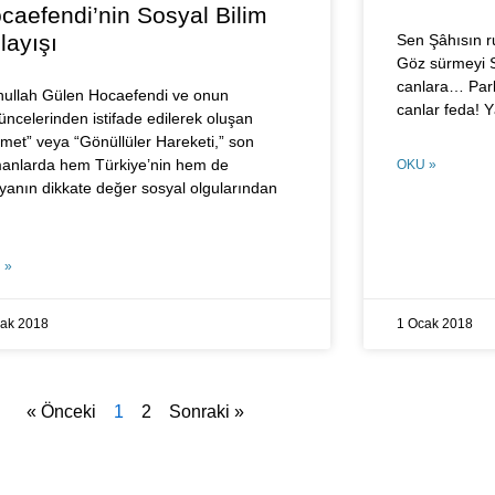
caefendi’nin Sosyal Bilim
layışı
Sen Şâhısın ru
Göz sürmeyi S
canlara… Parl
hullah Gülen Hocaefendi ve onun
canlar feda! 
üncelerinden istifade edilerek oluşan
zmet” veya “Gönüllüler Hareketi,” son
anlarda hem Türkiye’nin hem de
OKU »
yanın dikkate değer sosyal olgularından
 »
cak 2018
1 Ocak 2018
« Önceki
1
2
Sonraki »