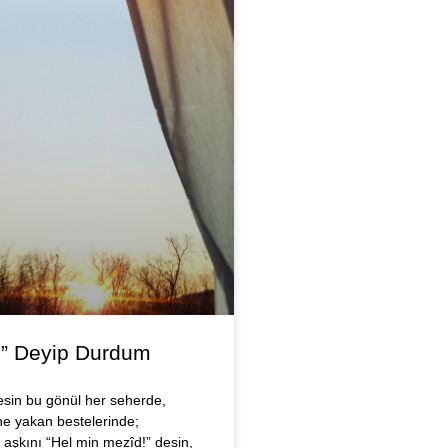
” Deyip Durdum
esin bu gönül her seherde,
ine yakan bestelerinde;
aşkını “Hel min mezîd!” desin,