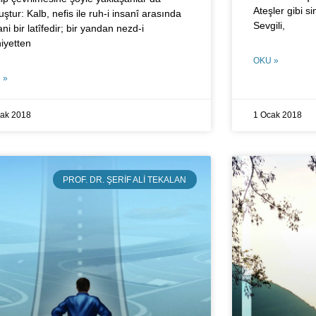
Ateşler gibi s
ştur: Kalb, nefis ile ruh-i insanî arasında
Sevgili,
ni bir latîfedir; bir yandan nezd-i
hiyetten
OKU »
 »
cak 2018
1 Ocak 2018
PROF. DR. ŞERIF ALI TEKALAN