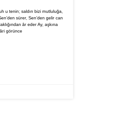
h u tenin; saldın bizi mutluluğa,
en’den sürer, Sen’den gelir can
aklığından âr eder Ay, aşkına
Yâri görünce